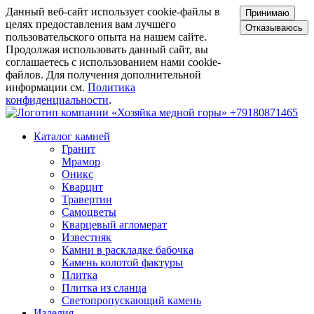
Данный веб-сайт использует cookie-файлы в
Принимаю
целях предоставления вам лучшего
Отказываюсь
пользовательского опыта на нашем сайте.
Продолжая использовать данный сайт, вы
соглашаетесь с использованием нами cookie-
файлов. Для получения дополнительной
информации см.
Политика
конфиденциальности
.
+79180871465
Каталог камней
Гранит
Мрамор
Оникс
Кварцит
Травертин
Самоцветы
Кварцевый агломерат
Известняк
Камни в раскладке бабочка
Камень колотой фактуры
Плитка
Плитка из сланца
Светопропускающий камень
Изделия