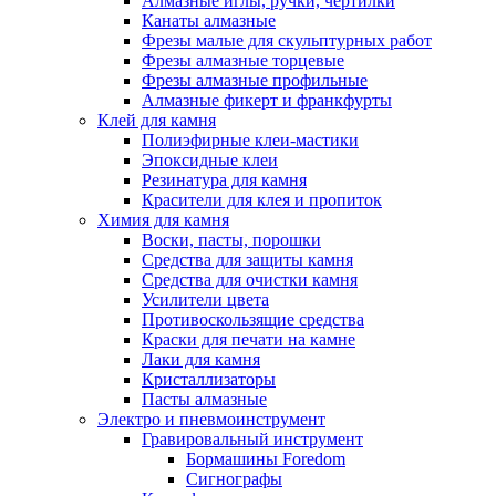
Алмазные иглы, ручки, чертилки
Канаты алмазные
Фрезы малые для скульптурных работ
Фрезы алмазные торцевые
Фрезы алмазные профильные
Алмазные фикерт и франкфурты
Клей для камня
Полиэфирные клеи-мастики
Эпоксидные клеи
Резинатура для камня
Красители для клея и пропиток
Химия для камня
Воски, пасты, порошки
Средства для защиты камня
Средства для очистки камня
Усилители цвета
Противоскользящие средства
Краски для печати на камне
Лаки для камня
Кристаллизаторы
Пасты алмазные
Электро и пневмоинструмент
Гравировальный инструмент
Бормашины Foredom
Сигнографы