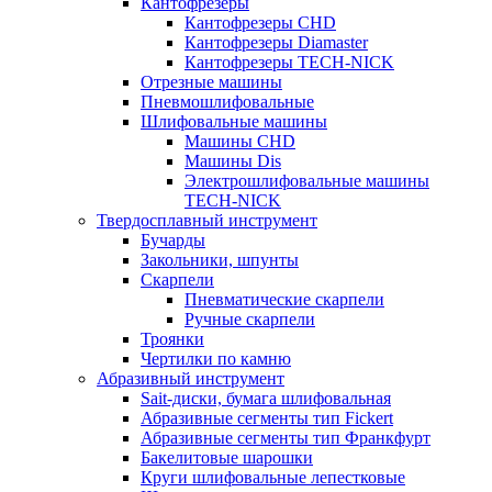
Кантофрезеры
Кантофрезеры CHD
Кантофрезеры Diamaster
Кантофрезеры TECH-NICK
Отрезные машины
Пневмошлифовальные
Шлифовальные машины
Машины CHD
Машины Dis
Электрошлифовальные машины
TECH-NICK
Твердосплавный инструмент
Бучарды
Закольники, шпунты
Скарпели
Пневматические скарпели
Ручные скарпели
Троянки
Чертилки по камню
Абразивный инструмент
Sait-диски, бумага шлифовальная
Абразивные сегменты тип Fickert
Абразивные сегменты тип Франкфурт
Бакелитовые шарошки
Круги шлифовальные лепестковые