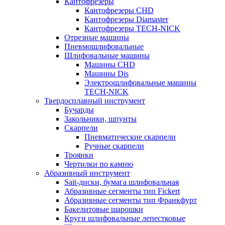
Кантофрезеры
Кантофрезеры CHD
Кантофрезеры Diamaster
Кантофрезеры TECH-NICK
Отрезные машины
Пневмошлифовальные
Шлифовальные машины
Машины CHD
Машины Dis
Электрошлифовальные машины
TECH-NICK
Твердосплавный инструмент
Бучарды
Закольники, шпунты
Скарпели
Пневматические скарпели
Ручные скарпели
Троянки
Чертилки по камню
Абразивный инструмент
Sait-диски, бумага шлифовальная
Абразивные сегменты тип Fickert
Абразивные сегменты тип Франкфурт
Бакелитовые шарошки
Круги шлифовальные лепестковые