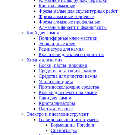
Алмазные иглы, ручки, чертилки
Канаты алмазные
Фрезы малые для скульптурных работ
Фрезы алмазные торцевые
Фрезы алмазные профильные
Алмазные фикерт и франкфурты
Клей для камня
Полиэфирные клеи-мастики
Эпоксидные клеи
Резинатура для камня
Красители для клея и пропиток
Химия для камня
Воски, пасты, порошки
Средства для защиты камня
Средства для очистки камня
Усилители цвета
Противоскользящие средства
Краски для печати на камне
Лаки для камня
Кристаллизаторы
Пасты алмазные
Электро и пневмоинструмент
Гравировальный инструмент
Бормашины Foredom
Сигнографы