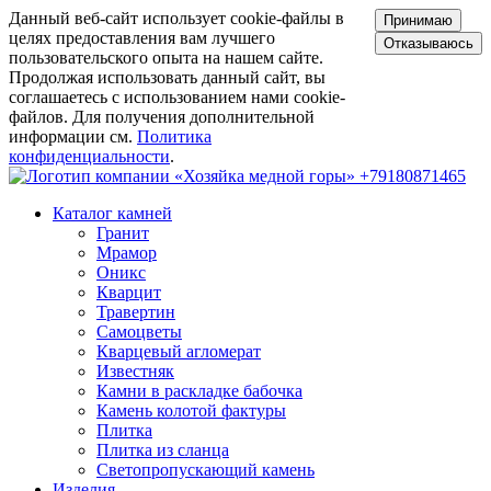
Данный веб-сайт использует cookie-файлы в
Принимаю
целях предоставления вам лучшего
Отказываюсь
пользовательского опыта на нашем сайте.
Продолжая использовать данный сайт, вы
соглашаетесь с использованием нами cookie-
файлов. Для получения дополнительной
информации см.
Политика
конфиденциальности
.
+79180871465
Каталог камней
Гранит
Мрамор
Оникс
Кварцит
Травертин
Самоцветы
Кварцевый агломерат
Известняк
Камни в раскладке бабочка
Камень колотой фактуры
Плитка
Плитка из сланца
Светопропускающий камень
Изделия