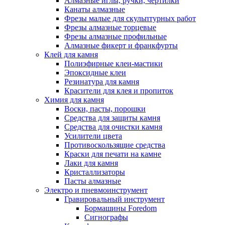
Алмазные иглы, ручки, чертилки
Канаты алмазные
Фрезы малые для скульптурных работ
Фрезы алмазные торцевые
Фрезы алмазные профильные
Алмазные фикерт и франкфурты
Клей для камня
Полиэфирные клеи-мастики
Эпоксидные клеи
Резинатура для камня
Красители для клея и пропиток
Химия для камня
Воски, пасты, порошки
Средства для защиты камня
Средства для очистки камня
Усилители цвета
Противоскользящие средства
Краски для печати на камне
Лаки для камня
Кристаллизаторы
Пасты алмазные
Электро и пневмоинструмент
Гравировальный инструмент
Бормашины Foredom
Сигнографы