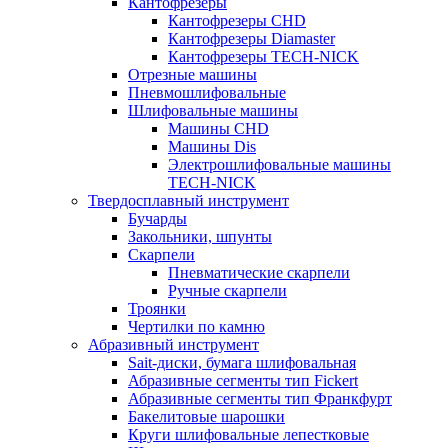
Кантофрезеры
Кантофрезеры CHD
Кантофрезеры Diamaster
Кантофрезеры TECH-NICK
Отрезные машины
Пневмошлифовальные
Шлифовальные машины
Машины CHD
Машины Dis
Электрошлифовальные машины
TECH-NICK
Твердосплавный инструмент
Бучарды
Закольники, шпунты
Скарпели
Пневматические скарпели
Ручные скарпели
Троянки
Чертилки по камню
Абразивный инструмент
Sait-диски, бумага шлифовальная
Абразивные сегменты тип Fickert
Абразивные сегменты тип Франкфурт
Бакелитовые шарошки
Круги шлифовальные лепестковые