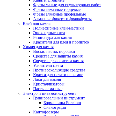
Канаты алмазные
Фрезы малые для скульптурных работ
Фрезы алмазные торцевые
Фрезы алмазные профильные
Алмазные фикерт и франкфурты
Клей для камня
Полиэфирные клеи-мастики
Эпоксидные клеи
Резинатура для камня
Красители для клея и пропиток
Химия для камня
Воски, пасты, порошки
Средства для защиты камня
Средства для очистки камня
Усилители цвета
Противоскользящие средства
Краски для печати на камне
Лаки для камня
Кристаллизаторы
Пасты алмазные
Электро и пневмоинструмент
Гравировальный инструмент
Бормашины Foredom
Сигнографы
Кантофрезеры