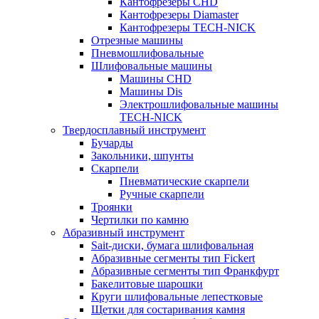
Кантофрезеры CHD
Кантофрезеры Diamaster
Кантофрезеры TECH-NICK
Отрезные машины
Пневмошлифовальные
Шлифовальные машины
Машины CHD
Машины Dis
Электрошлифовальные машины
TECH-NICK
Твердосплавный инструмент
Бучарды
Закольники, шпунты
Скарпели
Пневматические скарпели
Ручные скарпели
Троянки
Чертилки по камню
Абразивный инструмент
Sait-диски, бумага шлифовальная
Абразивные сегменты тип Fickert
Абразивные сегменты тип Франкфурт
Бакелитовые шарошки
Круги шлифовальные лепестковые
Щетки для состаривания камня