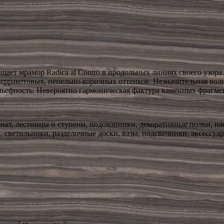
ает мрамор Radica al Contro в продольных линиях своего узор
терракотовых, пепельно-коричных оттенков. Незначительная во
ьефность. Невероятно гармоническая фактура каменных фрагмен
ат, лестницы и ступени, подоконники, декоративные полки, на
 светильники, разделочные доски, вазы, подсвечники, аксессуар
2
2