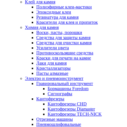
Клей для камня
Полиэфирные клеи-мастики
Эпоксидные клеи
Резинатура для камня
Красители для клея и пропиток
Химия для камня
Воски, пасты, порошки
Средства для защиты камня
Средства для очистки камня
Усилители цвета
Противоскользящие средства
Краски для печати на камне
Лаки для камня
Кристаллизаторы
Пасты алмазные
Электро и пневмоинструмент
Гравировальный инструмент
Бормашины Foredom
Сигнографы
Кантофрезеры
Кантофрезеры CHD
Кантофрезеры Diamaster
Кантофрезеры TECH-NICK
Отрезные машины
Пневмошлифовальные