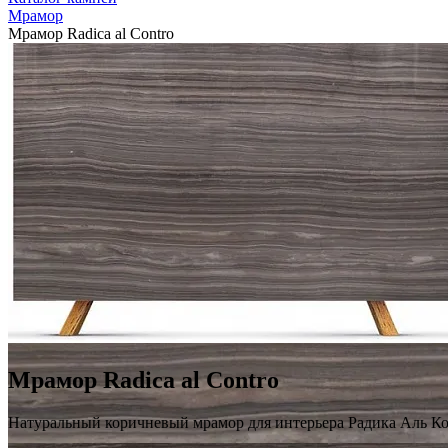
Мрамор
Мрамор Radica al Contro
Мрамор Radica al Contro
Натуральный коричневый мрамор для интерьера Радика Аль К