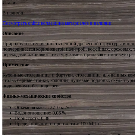
Италия
В наличии
Посмотреть online коллекцию материалов в наличии
Описание
Природную естественность ценной древесной структуры воплощ
подчёркивается коричневатой палитрой, кофейных, ореховых, 
переходами оживляют текстуру камня, придавая ей мнимую рел
Применение
Кухонные столешницы и фартуки, столешницы для ванных комн
столы, барные стойки, колонны, душевые поддоны, скульптуры,
подогревом и без подогрева.
Физико-механические свойства
3
Объемная масса: 2710 кг/м
Водопоглощение: 0,06 %
Пористость: 0,38
Предел прочности при сжатии: 100 МПа