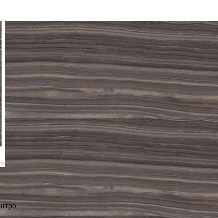
онтро