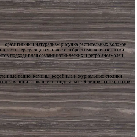
а. Поразительный натурализм рисунка растительных волокон
лнистость чередующихся полос с неброскими контрастными
тов подходит для создания этнических и ретро ансамблей.
стенные панно, камины, кофейные и журнальные столики,
ы для ванной: стаканчики, подставки. Облицовка стен, полов с