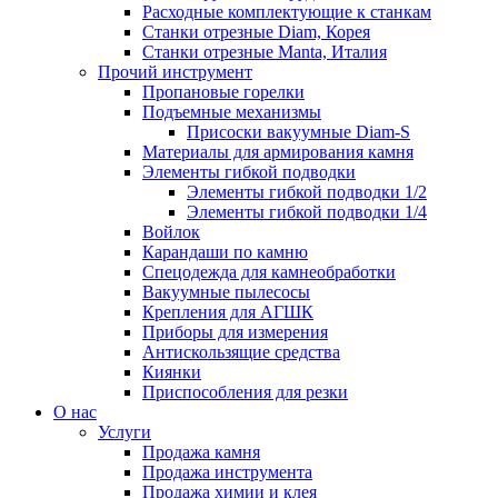
Расходные комплектующие к станкам
Станки отрезные Diam, Корея
Станки отрезные Manta, Италия
Прочий инструмент
Пропановые горелки
Подъeмные механизмы
Присоски вакуумные Diam-S
Материалы для армирования камня
Элементы гибкой подводки
Элементы гибкой подводки 1/2
Элементы гибкой подводки 1/4
Войлок
Карандаши по камню
Спецодежда для камнеобработки
Вакуумные пылесосы
Крепления для АГШК
Приборы для измерения
Антискользящие средства
Киянки
Приспособления для резки
О нас
Услуги
Продажа камня
Продажа инструмента
Продажа химии и клея