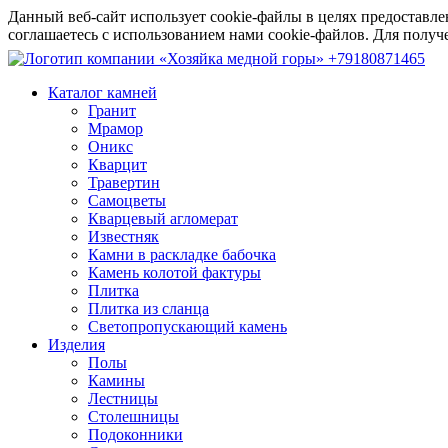
Данный веб-сайт использует cookie-файлы в целях предоставле
соглашаетесь с использованием нами cookie-файлов. Для пол
+79180871465
Каталог камней
Гранит
Мрамор
Оникс
Кварцит
Травертин
Самоцветы
Кварцевый агломерат
Известняк
Камни в раскладке бабочка
Камень колотой фактуры
Плитка
Плитка из сланца
Светопропускающий камень
Изделия
Полы
Камины
Лестницы
Столешницы
Подоконники