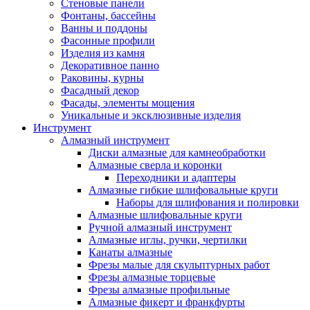
Стеновые панели
Фонтаны, бассейны
Ванны и поддоны
Фасонные профили
Изделия из камня
Декоративное панно
Раковины, курны
Фасадный декор
Фасады, элементы мощения
Уникальные и эксклюзивные изделия
Инструмент
Алмазный инструмент
Диски алмазные для камнеобработки
Алмазные сверла и коронки
Переходники и адаптеры
Алмазные гибкие шлифовальные круги
Наборы для шлифования и полировки
Алмазные шлифовальные круги
Ручной алмазный инструмент
Алмазные иглы, ручки, чертилки
Канаты алмазные
Фрезы малые для скульптурных работ
Фрезы алмазные торцевые
Фрезы алмазные профильные
Алмазные фикерт и франкфурты