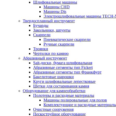
Шлифовальные машины
Машины CHD
Машины Dis
Электрошлифовальные машины TECH-
Твердосплавный инструмент
Бучарды
Закольники, шпунты
Скарпели
Пневматические скарпели
Ручные скарпели
Троянки
Чертилки по камню
Абразивный инструмент
Sait-диски, бумага шлифовальная
Абразивные сегменты тип Fickert
Абразивные сегменты тип Франкфурт
Бакелитовые шарошки
Круги шлифовальные лепестковые
Щетки для состаривания камня
Оборудование для камнеобработки
Полотеры и расходные материалы
Машины полировальные для полов
Комплектующие и расходные материал
Очистные сооружения
Пескоструйное оборудование