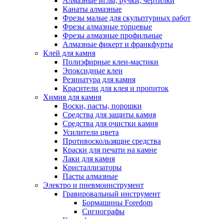
Алмазные иглы, ручки, чертилки
Канаты алмазные
Фрезы малые для скульптурных работ
Фрезы алмазные торцевые
Фрезы алмазные профильные
Алмазные фикерт и франкфурты
Клей для камня
Полиэфирные клеи-мастики
Эпоксидные клеи
Резинатура для камня
Красители для клея и пропиток
Химия для камня
Воски, пасты, порошки
Средства для защиты камня
Средства для очистки камня
Усилители цвета
Противоскользящие средства
Краски для печати на камне
Лаки для камня
Кристаллизаторы
Пасты алмазные
Электро и пневмоинструмент
Гравировальный инструмент
Бормашины Foredom
Сигнографы