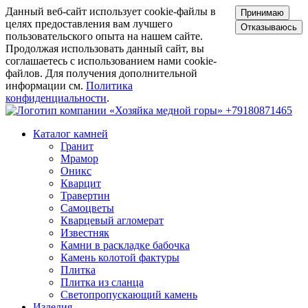
Данный веб-сайт использует cookie-файлы в
Принимаю
целях предоставления вам лучшего
Отказываюсь
пользовательского опыта на нашем сайте.
Продолжая использовать данный сайт, вы
соглашаетесь с использованием нами cookie-
файлов. Для получения дополнительной
информации см.
Политика
конфиденциальности
.
+79180871465
Каталог камней
Гранит
Мрамор
Оникс
Кварцит
Травертин
Самоцветы
Кварцевый агломерат
Известняк
Камни в раскладке бабочка
Камень колотой фактуры
Плитка
Плитка из сланца
Светопропускающий камень
Изделия