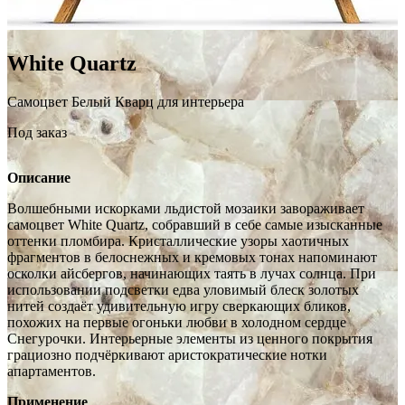
White Quartz
Самоцвет Белый Кварц для интерьера
Под заказ
Описание
Волшебными искорками льдистой мозаики завораживает
самоцвет White Quartz, собравший в себе самые изысканные
оттенки пломбира. Кристаллические узоры хаотичных
фрагментов в белоснежных и кремовых тонах напоминают
осколки айсбергов, начинающих таять в лучах солнца. При
использовании подсветки едва уловимый блеск золотых
нитей создаёт удивительную игру сверкающих бликов,
похожих на первые огоньки любви в холодном сердце
Снегурочки. Интерьерные элементы из ценного покрытия
грациозно подчёркивают аристократические нотки
апартаментов.
Применение