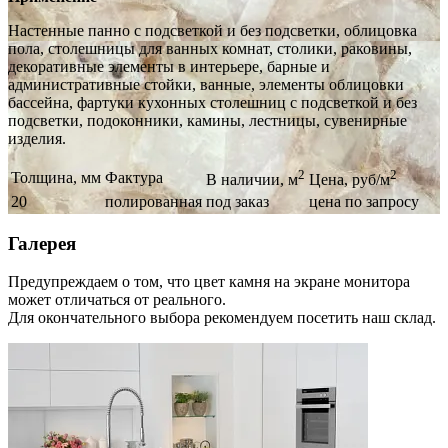
Настенные панно с подсветкой и без подсветки, облицовка
пола, столешницы для ванных комнат, столики, раковины,
декоративные элементы в интерьере, барные и
административные стойки, ванные, элементы облицовки
бассейна, фартуки кухонных столешниц с подсветкой и без
подсветки, подоконники, камины, лестницы, сувенирные
изделия.
2
2
Толщина, мм
Фактура
В наличии, м
Цена, руб/м
20
полированная
под заказ
цена по запросу
Галерея
Предупреждаем о том, что цвет камня на экране монитора
может отличаться от реального.
Для окончательного выбора рекомендуем посетить наш склад.