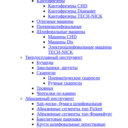
Кантофрезеры
Кантофрезеры CHD
Кантофрезеры Diamaster
Кантофрезеры TECH-NICK
Отрезные машины
Пневмошлифовальные
Шлифовальные машины
Машины CHD
Машины Dis
Электрошлифовальные машины
TECH-NICK
Твердосплавный инструмент
Бучарды
Закольники, шпунты
Скарпели
Пневматические скарпели
Ручные скарпели
Троянки
Чертилки по камню
Абразивный инструмент
Sait-диски, бумага шлифовальная
Абразивные сегменты тип Fickert
Абразивные сегменты тип Франкфурт
Бакелитовые шарошки
Круги шлифовальные лепестковые