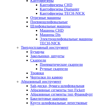
Кантофрезеры
Кантофрезеры CHD
Кантофрезеры Diamaster
Кантофрезеры TECH-NICK
Отрезные машины
Пневмошлифовальные
Шлифовальные машины
Машины CHD
Машины Dis
Электрошлифовальные машины
TECH-NICK
Твердосплавный инструмент
Бучарды
Закольники, шпунты
Скарпели
Пневматические скарпели
Ручные скарпели
Троянки
Чертилки по камню
Абразивный инструмент
Sait-диски, бумага шлифовальная
Абразивные сегменты тип Fickert
Абразивные сегменты тип Франкфурт
Бакелитовые шарошки
Круги шлифовальные лепестковые