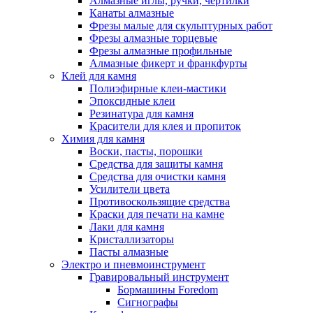
Алмазные иглы, ручки, чертилки
Канаты алмазные
Фрезы малые для скульптурных работ
Фрезы алмазные торцевые
Фрезы алмазные профильные
Алмазные фикерт и франкфурты
Клей для камня
Полиэфирные клеи-мастики
Эпоксидные клеи
Резинатура для камня
Красители для клея и пропиток
Химия для камня
Воски, пасты, порошки
Средства для защиты камня
Средства для очистки камня
Усилители цвета
Противоскользящие средства
Краски для печати на камне
Лаки для камня
Кристаллизаторы
Пасты алмазные
Электро и пневмоинструмент
Гравировальный инструмент
Бормашины Foredom
Сигнографы