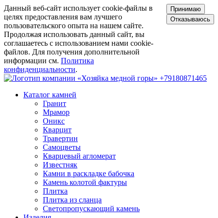
Данный веб-сайт использует cookie-файлы в
Принимаю
целях предоставления вам лучшего
Отказываюсь
пользовательского опыта на нашем сайте.
Продолжая использовать данный сайт, вы
соглашаетесь с использованием нами cookie-
файлов. Для получения дополнительной
информации см.
Политика
конфиденциальности
.
+79180871465
Каталог камней
Гранит
Мрамор
Оникс
Кварцит
Травертин
Самоцветы
Кварцевый агломерат
Известняк
Камни в раскладке бабочка
Камень колотой фактуры
Плитка
Плитка из сланца
Светопропускающий камень
Изделия