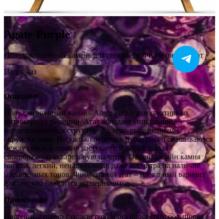
Agate Purple
Полудрагоценный камень для интерьера Фиолетовый Агат
Под заказ
Описание
Полудрагоценный камень Agate Purple для креативных
интерьерных решений. Агат обладает уникальной,
неповторяющейся структурой с ярко-выраженными
окружностями. Несколько оттенков пурпурного смешиваются
между собой и плавно растекаются, образовывая
своеобразную акварельную палитру. Общий дизайн камня
мягкий, легкий, ненавязчивый, даже несмотря на наличие
насыщенных тонов. Фиолетовый агат – идеальный вариант
для тех, кто не боится экспериментов.
Применение
Настенные панно с подсветкой и без подсветки, облицовка