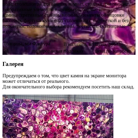
пола, столешницы для ванных комнат, столики, раковины,
декоративные элементы в интерьере, барные и
административные стойки, ванные, элементы облицовки
бассейна, фартуки кухонных столешниц с подсветкой и без
подсветки, подоконники, камины, лестницы, сувенирные
изделия.
2
2
Толщина, мм
Фактура
В наличии, м
Цена, руб/м
20
полированная
под заказ
цена по запросу
Галерея
Предупреждаем о том, что цвет камня на экране монитора
может отличаться от реального.
Для окончательного выбора рекомендуем посетить наш склад.