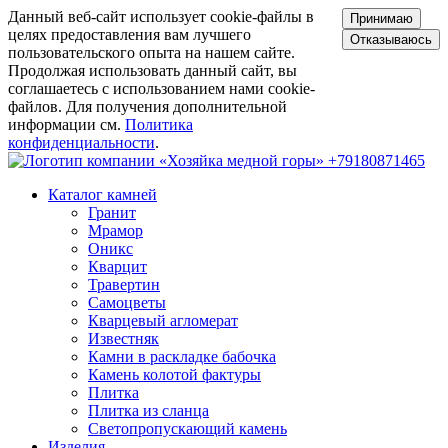
Данный веб-сайт использует cookie-файлы в
Принимаю
целях предоставления вам лучшего
Отказываюсь
пользовательского опыта на нашем сайте.
Продолжая использовать данный сайт, вы
соглашаетесь с использованием нами cookie-
файлов. Для получения дополнительной
информации см.
Политика
конфиденциальности
.
+79180871465
Каталог камней
Гранит
Мрамор
Оникс
Кварцит
Травертин
Самоцветы
Кварцевый агломерат
Известняк
Камни в раскладке бабочка
Камень колотой фактуры
Плитка
Плитка из сланца
Светопропускающий камень
Изделия