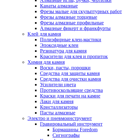
Алмазные иглы, ручки, чертилки
Канаты алмазные
Фрезы малые для скульптурных работ
Фрезы алмазные торцевые
Фрезы алмазные профильные
Алмазные фикерт и франкфурты
Клей для камня
Полиэфирные клеи-мастики
Эпоксидные клеи
Резинатура для камня
Красители для клея и пропиток
Химия для камня
Воски, пасты, порошки
Средства для защиты камня
Средства для очистки камня
Усилители цвета
Противоскользящие средства
Краски для печати на камне
Лаки для камня
Кристаллизаторы
Пасты алмазные
Электро и пневмоинструмент
Гравировальный инструмент
Бормашины Foredom
Сигнографы