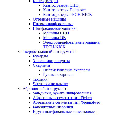
Кантофрезеры
Кантофрезеры CHD
Кантофрезеры Diamaster
Кантофрезеры TECH-NICK
Отрезные машины
Пневмошлифовальные
Шлифовальные машины
Машины CHD
Машины Dis
Электрошлифовальные машины
TECH-NICK
Твердосплавный инструмент
Бучарды
Закольники, шпунты
Скарпели
Пневматические скарпели
Ручные скарпели
Троянки
Чертилки по камню
Абразивный инструмент
Sait-диски, бумага шлифовальная
Абразивные сегменты тип Fickert
Абразивные сегменты тип Франкфурт
Бакелитовые шарошки
Круги шлифовальные лепестковые