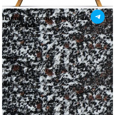
Плитка из гранита Амфиболит
Гранатовый
Россия
В наличии
Описание
Гранитная плита модульная из гранита Амфиболит
Гранатовый. Размер 300 x 600 x 20 мм. Поверхность
полированная.
Применение
Наружная и внутренняя облицовка помещений.
Физико-механические свойства
3
Средняя плотность: 2670 кг/м