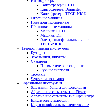
Кантофрезеры
Кантофрезеры CHD
Кантофрезеры Diamaster
Кантофрезеры TECH-NICK
Отрезные машины
Пневмошлифовальные
Шлифовальные машины
Машины CHD
Машины Dis
Электрошлифовальные машины
TECH-NICK
Твердосплавный инструмент
Бучарды
Закольники, шпунты
Скарпели
Пневматические скарпели
Ручные скарпели
Троянки
Чертилки по камню
Абразивный инструмент
Sait-диски, бумага шлифовальная
Абразивные сегменты тип Fickert
Абразивные сегменты тип Франкфурт
Бакелитовые шарошки
Круги шлифовальные лепестковые