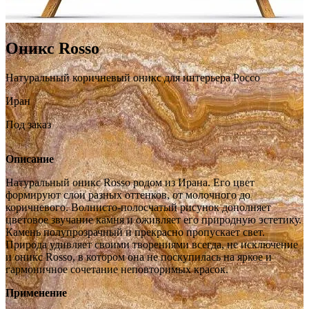
Оникс Rosso
Натуральный коричневый оникс для интерьера Россо
Иран
Под заказ
Описание
Натуральный оникс Rosso родом из Ирана. Его цвет
формируют слои разных оттенков, от молочного до
коричневого. Волнисто-полосчатый рисунок дополняет
цветовое звучание камня и оживляет его природную эстетику.
Камень полупрозрачный и прекрасно пропускает свет.
Природа удивляет своими творениями всегда, не исключение
и оникс Rosso, в котором она не поскупилась на яркое и
гармоничное сочетание неповторимых красок.
Применение