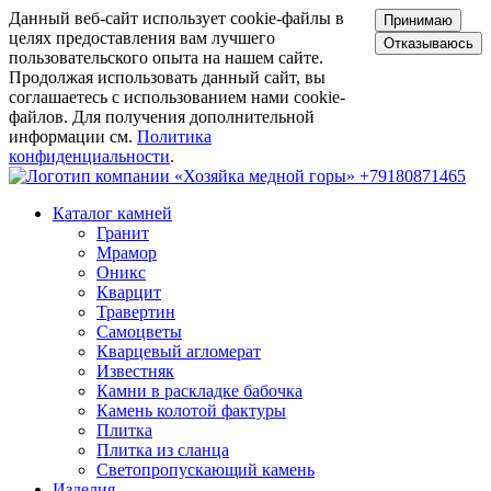
Данный веб-сайт использует cookie-файлы в
Принимаю
целях предоставления вам лучшего
Отказываюсь
пользовательского опыта на нашем сайте.
Продолжая использовать данный сайт, вы
соглашаетесь с использованием нами cookie-
файлов. Для получения дополнительной
информации см.
Политика
конфиденциальности
.
+79180871465
Каталог камней
Гранит
Мрамор
Оникс
Кварцит
Травертин
Самоцветы
Кварцевый агломерат
Известняк
Камни в раскладке бабочка
Камень колотой фактуры
Плитка
Плитка из сланца
Светопропускающий камень
Изделия