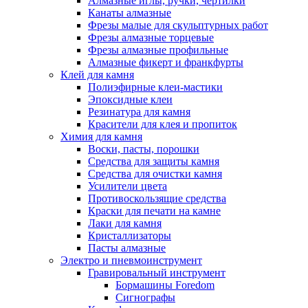
Алмазные иглы, ручки, чертилки
Канаты алмазные
Фрезы малые для скульптурных работ
Фрезы алмазные торцевые
Фрезы алмазные профильные
Алмазные фикерт и франкфурты
Клей для камня
Полиэфирные клеи-мастики
Эпоксидные клеи
Резинатура для камня
Красители для клея и пропиток
Химия для камня
Воски, пасты, порошки
Средства для защиты камня
Средства для очистки камня
Усилители цвета
Противоскользящие средства
Краски для печати на камне
Лаки для камня
Кристаллизаторы
Пасты алмазные
Электро и пневмоинструмент
Гравировальный инструмент
Бормашины Foredom
Сигнографы