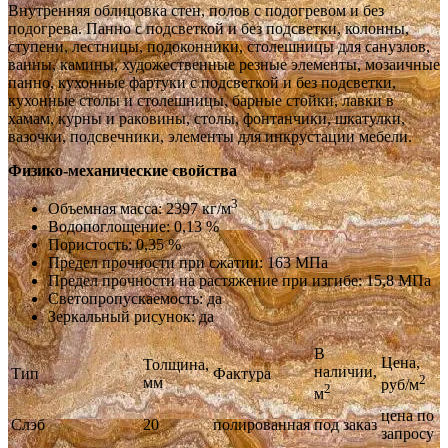
Внутренняя облицовка стен, полов с подогревом и без
подогрева. Панно с подсветкой и без подсветки, колонны,
ступени, лестницы, подоконники, столешницы для санузлов,
ванны, камины, художественные резные элементы, мозаичные
панно, кухонные фартуки с подсветкой и без подсветки,
кухонные столы и столешницы, барные стойки, лавки в
хамам, курны и раковины, столы, фонтанчики, шкатулки,
вазочки, подсвечники, элементы для инкрустации мебели.
Физико-механические свойства
3
Объемная масса: 2397 кг/м
Водопоглощение: 0,13 %
Пористость: 0,35 %
Предел прочности при сжатии: 163 МПа
Предел прочности на растяжение при изгибе: 15,8 МПа
Светопропускаемость: да
Зеркальный рисунок: да
В
Цена,
Толщина,
наличии,
Тип
Фактура
2
мм
руб/м
2
м
цена по
Слэб
20
полированная
под заказ
запросу