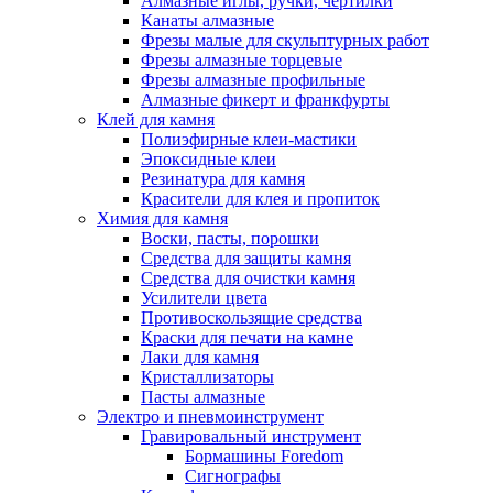
Алмазные иглы, ручки, чертилки
Канаты алмазные
Фрезы малые для скульптурных работ
Фрезы алмазные торцевые
Фрезы алмазные профильные
Алмазные фикерт и франкфурты
Клей для камня
Полиэфирные клеи-мастики
Эпоксидные клеи
Резинатура для камня
Красители для клея и пропиток
Химия для камня
Воски, пасты, порошки
Средства для защиты камня
Средства для очистки камня
Усилители цвета
Противоскользящие средства
Краски для печати на камне
Лаки для камня
Кристаллизаторы
Пасты алмазные
Электро и пневмоинструмент
Гравировальный инструмент
Бормашины Foredom
Сигнографы