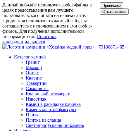
Данный веб-сайт использует cookie-файлы в
Принимаю
целях предоставления вам лучшего
Отказываюсь
пользовательского опыта на нашем сайте.
Продолжая использовать данный сайт, вы
соглашаетесь с использованием нами cookie-
файлов. Для получения дополнительной
информации см.
Политика
конфиденциальности
.
+79180871465
Каталог камней
Гранит
Мрамор
Оникс
Кварцит
Травертин
Самоцветы
Кварцевый агломерат
Известняк
Камни в раскладке бабочка
Камень колотой фактуры
Плитка
Плитка из сланца
Светопропускающий камень
Изделия