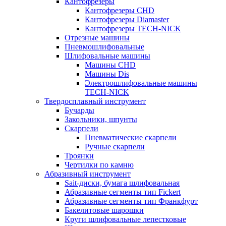
Кантофрезеры
Кантофрезеры CHD
Кантофрезеры Diamaster
Кантофрезеры TECH-NICK
Отрезные машины
Пневмошлифовальные
Шлифовальные машины
Машины CHD
Машины Dis
Электрошлифовальные машины
TECH-NICK
Твердосплавный инструмент
Бучарды
Закольники, шпунты
Скарпели
Пневматические скарпели
Ручные скарпели
Троянки
Чертилки по камню
Абразивный инструмент
Sait-диски, бумага шлифовальная
Абразивные сегменты тип Fickert
Абразивные сегменты тип Франкфурт
Бакелитовые шарошки
Круги шлифовальные лепестковые