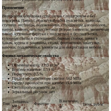
Применение
Внутренняя облицовка стен, полов с подогревом и без
подогрева. Панно с подсветкой и без подсветки, колонны,
ступени, лестницы, подоконники, столешницы для санузлов,
ванны, камины, художественные резные элементы, мозаичные
панно, кухонные фартуки с подсветкой и без подсветки,
кухонные столы и столешницы, барные стойки, лавки в
хамам, курны и раковины, столы, фонтанчики, шкатулки,
вазочки, подсвечники, элементы для инкрустации мебели.
Физико-механические свойства
3
Объемная масса: 2315 кг/м
Водопоглощение: 0,13 %
Пористость: 0,5 %
Предел прочности при сжатии: 162 МПа
Предел прочности при изгибе: 15,9 МПа
Светопропускаемость: да
Зеркальный рисунок: нет
В наличии,
Толщина,
2
Тип
Фактура
Цена, руб/м
2
мм
м