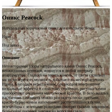
Оникс Peacock
Натуральный коричневый оникс для интерьера Пекок
Иран
Под заказ
Описание
Неповторимые узоры натурального камня Оникс Peacock,
неожиданных оттенков, впишутся в любой интерьер
апартаментов. Гладкий на ощупь камень, от цвета слоновой
кости до черного смоляного, добывают на месторождениях
Ирана. Благодаря вкраплениям, создающим невероятные
визуальные эффекты и слоистому строению, рисунки камня
приобретают очертания мистической красоты. В бело-желтых
наслоениях самоцвета можно разглядеть пески пустыни,
красно-бурые камни напоминают распустившийся бутон,
экземпляры с зелеными разводами смотрят глазами хищников,
бело-синие рисунки похожи на морскую гладь.