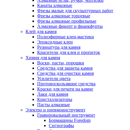
Алмазные иглы, ручки, чертилки
Канаты алмазные
Фрезы малые для скульптурных работ
Фрезы алмазные торцевые
Фрезы алмазные профильные
Алмазные фикерт и франкфурты
Клей для камня
Полиэфирные клеи-мастики
Эпоксидные клеи
Резинатура для камня
Красители для клея и пропиток
Химия для камня
Воски, пасты, порошки
Средства для защиты камня
Средства для очистки камня
Усилители цвета
Противоскользящие средства
Краски для печати на камне
Лаки для камня
Кристаллизаторы
Пасты алмазные
Электро и пневмоинструмент
Гравировальный инструмент
Бормашины Foredom
Сигнографы