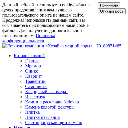
Данный веб-сайт использует cookie-файлы в
Принимаю
целях предоставления вам лучшего
Отказываюсь
пользовательского опыта на нашем сайте.
Продолжая использовать данный сайт, вы
соглашаетесь с использованием нами cookie-
файлов. Для получения дополнительной
информации см.
Политика
конфиденциальности
.
+79180871465
Каталог камней
Гранит
Мрамор
Оникс
Кварцит
Травертин
Самоцветы
Кварцевый агломерат
Известняк
Камни в раскладке бабочка
Камень колотой фактуры
Плитка
Плитка из сланца
Светопропускающий камень
Изделия