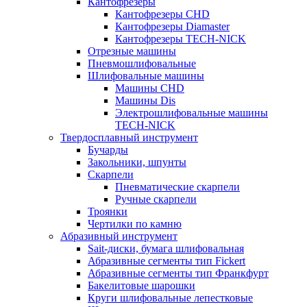
Кантофрезеры
Кантофрезеры CHD
Кантофрезеры Diamaster
Кантофрезеры TECH-NICK
Отрезные машины
Пневмошлифовальные
Шлифовальные машины
Машины CHD
Машины Dis
Электрошлифовальные машины
TECH-NICK
Твердосплавный инструмент
Бучарды
Закольники, шпунты
Скарпели
Пневматические скарпели
Ручные скарпели
Троянки
Чертилки по камню
Абразивный инструмент
Sait-диски, бумага шлифовальная
Абразивные сегменты тип Fickert
Абразивные сегменты тип Франкфурт
Бакелитовые шарошки
Круги шлифовальные лепестковые