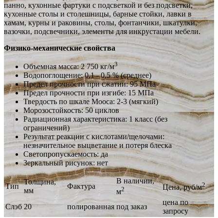
панно, кухонные фартуки с подсветкой и без подсветки,
кухонные столы и столешницы, барные стойки, лавки в
хамам, курны и раковины, столы, фонтанчики, шкатулки,
вазочки, подсвечники, элементы для инкрустации мебели.
Физико-механические свойства
3
Объемная масса: 2 750 кг/м
Водопоглощение: 0,1 - 0,5 % (среднее)
Предел прочности при сжатии: 95 МПа
Предел прочности при изгибе: 15 МПа
Твердость по шкале Мооса: 2-3 (мягкий)
Морозостойкость: 50 циклов
Радиационная характеристика: 1 класс (без
ограничений)
Результат реакции с кислотами/щелочами:
незначительное выцветание и потеря блеска
Светопропускаемость: да
Зеркальный рисунок: нет
В наличии,
Толщина,
2
Тип
Фактура
Цена, руб/м
2
мм
м
цена по
Слэб
20
полированная
под заказ
запросу