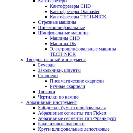
Кантофрезеры
Кантофрезеры CHD
Кантофрезеры Diamaster
Кантофрезеры TECH-NICK
Отрезные машины
Пневмошлифовальные
Шлифовальные машины
Машины CHD
Машины Dis
Электрошлифовальные машины
TECH-NICK
Твердосплавный инструмент
Бучарды
Закольники, шпунты
Скарпели
Пневматические скарпели
Ручные скарпели
Троянки
Чертилки по камню
Абразивный инструмент
Sait-диски, бумага шлифовальная
Абразивные сегменты тип Fickert
Абразивные сегменты тип Франкфурт
Бакелитовые шарошки
Круги шлифовальные лепестковые