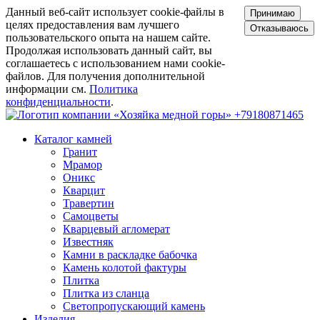
Данный веб-сайт использует cookie-файлы в
Принимаю
целях предоставления вам лучшего
Отказываюсь
пользовательского опыта на нашем сайте.
Продолжая использовать данный сайт, вы
соглашаетесь с использованием нами cookie-
файлов. Для получения дополнительной
информации см.
Политика
конфиденциальности
.
+79180871465
Каталог камней
Гранит
Мрамор
Оникс
Кварцит
Травертин
Самоцветы
Кварцевый агломерат
Известняк
Камни в раскладке бабочка
Камень колотой фактуры
Плитка
Плитка из сланца
Светопропускающий камень
Изделия