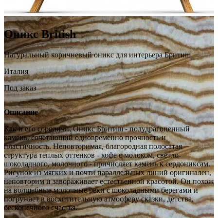
Оникс British
Натуральный коричневый оникс для интерьера Бритиш
Италия
Под заказ
Описание
Как и его сородичи, Оникс Бритиш - полудрагоценный
камень, сочетающий одновременно прочность и
пластичность. Неповторимая, благородная полосатая
структура теплых оттенков - кофе с молоком, светло-
шоколадного, молочного - причисляет камень к сердониксам.
Рисунок из мягких и почти параллельных линий оригинален,
неповторим и завораживает естественной красотой. Он похож
на волшебные молочные реки с шоколадными берегами и
погружает в восхитительную атмосферу сказки, детства,
бесконечного счастья.