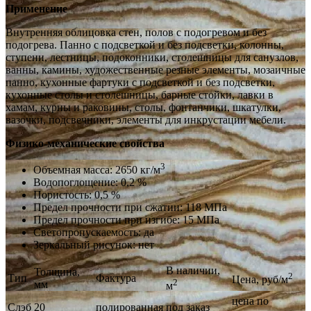
Применение
Внутренняя облицовка стен, полов с подогревом и без
подогрева. Панно с подсветкой и без подсветки, колонны,
ступени, лестницы, подоконники, столешницы для санузлов,
ванны, камины, художественные резные элементы, мозаичные
панно, кухонные фартуки с подсветкой и без подсветки,
кухонные столы и столешницы, барные стойки, лавки в
хамам, курны и раковины, столы, фонтанчики, шкатулки,
вазочки, подсвечники, элементы для инкрустации мебели.
Физико-механические свойства
3
Объемная масса: 2650 кг/м
Водопоглощение: 0,2 %
Пористость: 0,5 %
Предел прочности при сжатии: 118 МПа
Предел прочности при изгибе: 15 МПа
Светопропускаемость: да
Зеркальный рисунок: нет
В наличии,
Толщина,
2
Тип
Фактура
Цена, руб/м
2
мм
м
цена по
Слэб
20
полированная
под заказ