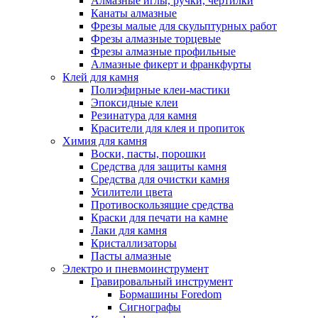
Алмазные иглы, ручки, чертилки
Канаты алмазные
Фрезы малые для скульптурных работ
Фрезы алмазные торцевые
Фрезы алмазные профильные
Алмазные фикерт и франкфурты
Клей для камня
Полиэфирные клеи-мастики
Эпоксидные клеи
Резинатура для камня
Красители для клея и пропиток
Химия для камня
Воски, пасты, порошки
Средства для защиты камня
Средства для очистки камня
Усилители цвета
Противоскользящие средства
Краски для печати на камне
Лаки для камня
Кристаллизаторы
Пасты алмазные
Электро и пневмоинструмент
Гравировальный инструмент
Бормашины Foredom
Сигнографы