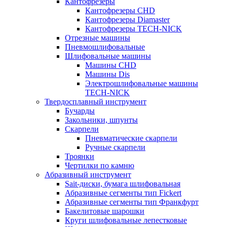
Кантофрезеры
Кантофрезеры CHD
Кантофрезеры Diamaster
Кантофрезеры TECH-NICK
Отрезные машины
Пневмошлифовальные
Шлифовальные машины
Машины CHD
Машины Dis
Электрошлифовальные машины
TECH-NICK
Твердосплавный инструмент
Бучарды
Закольники, шпунты
Скарпели
Пневматические скарпели
Ручные скарпели
Троянки
Чертилки по камню
Абразивный инструмент
Sait-диски, бумага шлифовальная
Абразивные сегменты тип Fickert
Абразивные сегменты тип Франкфурт
Бакелитовые шарошки
Круги шлифовальные лепестковые