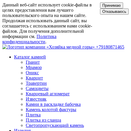
Данный веб-сайт использует cookie-файлы в
Принимаю
целях предоставления вам лучшего
Отказываюсь
пользовательского опыта на нашем сайте.
Продолжая использовать данный сайт, вы
соглашаетесь с использованием нами cookie-
файлов. Для получения дополнительной
информации см.
Политика
конфиденциальности
.
+79180871465
Каталог камней
Гранит
Мрамор
Оникс
Кварцит
Травертин
Самоцветы
Кварцевый агломерат
Известняк
Камни в раскладке бабочка
Камень колотой фактуры
Плитка
Плитка из сланца
Светопропускающий камень
Изделия