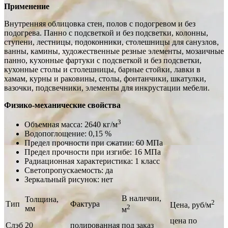
Применение
Внутренняя облицовка стен, полов с подогревом и без
подогрева. Панно с подсветкой и без подсветки, колонны,
ступени, лестницы, подоконники, столешницы для санузлов,
ванны, камины, художественные резные элементы, мозаичные
панно, кухонные фартуки с подсветкой и без подсветки,
кухонные столы и столешницы, барные стойки, лавки в
хамам, курны и раковины, столы, фонтанчики, шкатулки,
вазочки, подсвечники, элементы для инкрустации мебели.
Физико-механические свойства
3
Объемная масса: 2640 кг/м
Водопоглощение: 0,15 %
Предел прочности при сжатии: 60 МПа
Предел прочности при изгибе: 16 МПа
Радиационная характеристика: 1 класс
Светопропускаемость: да
Зеркальный рисунок: нет
В наличии,
Толщина,
2
Тип
Фактура
Цена, руб/м
2
мм
м
цена по
Слэб
20
полированная
под заказ