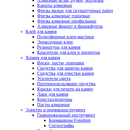
Алмазные иглы, ручки, чертилки
Канаты алмазные
Фрезы малые для скульптурных работ
Фрезы алмазные торцевые
Фрезы алмазные профильные
Алмазные фикерт и франкфурты
Клей для камня
Полиэфирные клеи-мастики
Эпоксидные клеи
Резинатура для камня
Красители для клея и пропиток
Химия для камня
Воски, пасты, порошки
Средства для защиты камня
Средства для очистки камня
Усилители цвета
Противоскользящие средства
Краски для печати на камне
Лаки для камня
Кристаллизаторы
Пасты алмазные
Электро и пневмоинструмент
Гравировальный инструмент
Бормашины Foredom
Сигнографы