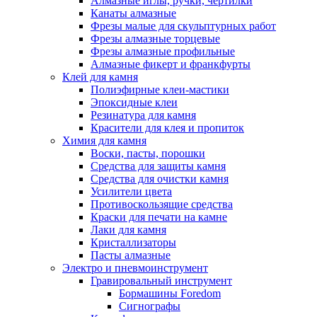
Алмазные иглы, ручки, чертилки
Канаты алмазные
Фрезы малые для скульптурных работ
Фрезы алмазные торцевые
Фрезы алмазные профильные
Алмазные фикерт и франкфурты
Клей для камня
Полиэфирные клеи-мастики
Эпоксидные клеи
Резинатура для камня
Красители для клея и пропиток
Химия для камня
Воски, пасты, порошки
Средства для защиты камня
Средства для очистки камня
Усилители цвета
Противоскользящие средства
Краски для печати на камне
Лаки для камня
Кристаллизаторы
Пасты алмазные
Электро и пневмоинструмент
Гравировальный инструмент
Бормашины Foredom
Сигнографы