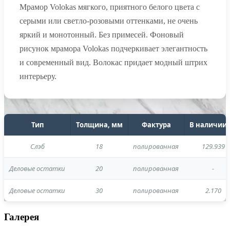
Мрамор Volokas мягкого, приятного белого цвета с
серыми или светло-розовыми оттенками, не очень
яркий и монотонный. Без примесей. Фоновый
рисунок мрамора Volokas подчеркивает элегантность
и современный вид. Волокас придает модный штрих
интерьеру.
Тип
Толщина, мм
Фактура
В наличии,
Cлэб
18
полированная
129.939
Деловые остатки
20
полированная
-
Деловые остатки
30
полированная
2.170
Галерея