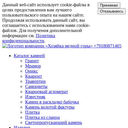
Данный веб-сайт использует cookie-файлы в
Принимаю
целях предоставления вам лучшего
Отказываюсь
пользовательского опыта на нашем сайте.
Продолжая использовать данный сайт, вы
соглашаетесь с использованием нами cookie-
файлов. Для получения дополнительной
информации см.
Политика
конфиденциальности
.
+79180871465
Каталог камней
Гранит
Мрамор
Оникс
Кварцит
Травертин
Самоцветы
Кварцевый агломерат
Известняк
Камни в раскладке бабочка
Камень колотой фактуры
Плитка
Плитка из сланца
Светопропускающий камень
Изделия