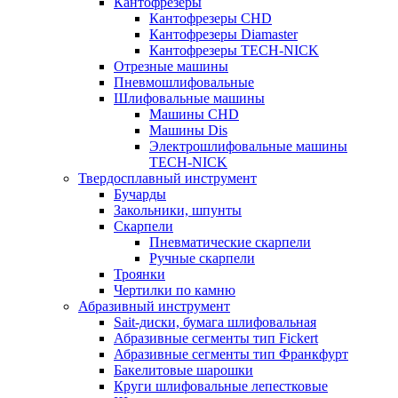
Кантофрезеры
Кантофрезеры CHD
Кантофрезеры Diamaster
Кантофрезеры TECH-NICK
Отрезные машины
Пневмошлифовальные
Шлифовальные машины
Машины CHD
Машины Dis
Электрошлифовальные машины
TECH-NICK
Твердосплавный инструмент
Бучарды
Закольники, шпунты
Скарпели
Пневматические скарпели
Ручные скарпели
Троянки
Чертилки по камню
Абразивный инструмент
Sait-диски, бумага шлифовальная
Абразивные сегменты тип Fickert
Абразивные сегменты тип Франкфурт
Бакелитовые шарошки
Круги шлифовальные лепестковые