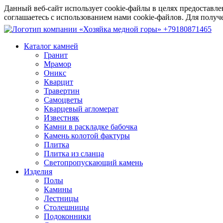
Данный веб-сайт использует cookie-файлы в целях предоставле
соглашаетесь с использованием нами cookie-файлов. Для пол
+79180871465
Каталог камней
Гранит
Мрамор
Оникс
Кварцит
Травертин
Самоцветы
Кварцевый агломерат
Известняк
Камни в раскладке бабочка
Камень колотой фактуры
Плитка
Плитка из сланца
Светопропускающий камень
Изделия
Полы
Камины
Лестницы
Столешницы
Подоконники