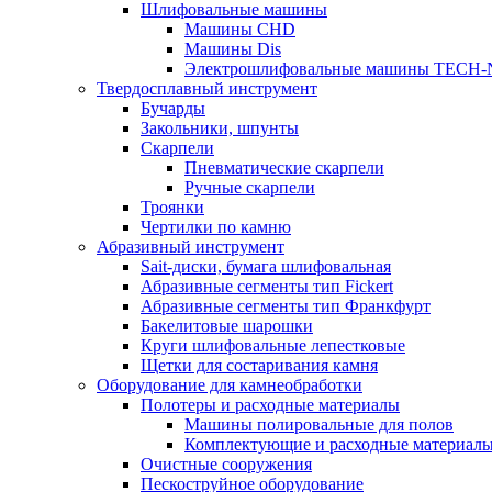
Шлифовальные машины
Машины CHD
Машины Dis
Электрошлифовальные машины TECH-
Твердосплавный инструмент
Бучарды
Закольники, шпунты
Скарпели
Пневматические скарпели
Ручные скарпели
Троянки
Чертилки по камню
Абразивный инструмент
Sait-диски, бумага шлифовальная
Абразивные сегменты тип Fickert
Абразивные сегменты тип Франкфурт
Бакелитовые шарошки
Круги шлифовальные лепестковые
Щетки для состаривания камня
Оборудование для камнеобработки
Полотеры и расходные материалы
Машины полировальные для полов
Комплектующие и расходные материал
Очистные сооружения
Пескоструйное оборудование