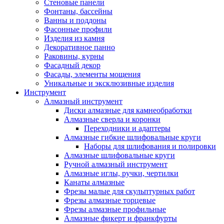
Стеновые панели
Фонтаны, бассейны
Ванны и поддоны
Фасонные профили
Изделия из камня
Декоративное панно
Раковины, курны
Фасадный декор
Фасады, элементы мощения
Уникальные и эксклюзивные изделия
Инструмент
Алмазный инструмент
Диски алмазные для камнеобработки
Алмазные сверла и коронки
Переходники и адаптеры
Алмазные гибкие шлифовальные круги
Наборы для шлифования и полировки
Алмазные шлифовальные круги
Ручной алмазный инструмент
Алмазные иглы, ручки, чертилки
Канаты алмазные
Фрезы малые для скульптурных работ
Фрезы алмазные торцевые
Фрезы алмазные профильные
Алмазные фикерт и франкфурты