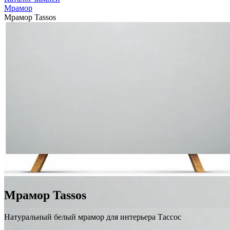
Мрамор
Мрамор Tassos
Мрамор Tassos
Натуральный белый мрамор для интерьера Тассос