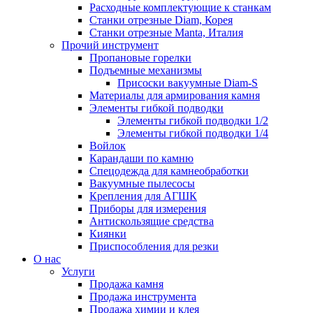
Расходные комплектующие к станкам
Станки отрезные Diam, Корея
Станки отрезные Manta, Италия
Прочий инструмент
Пропановые горелки
Подъeмные механизмы
Присоски вакуумные Diam-S
Материалы для армирования камня
Элементы гибкой подводки
Элементы гибкой подводки 1/2
Элементы гибкой подводки 1/4
Войлок
Карандаши по камню
Спецодежда для камнеобработки
Вакуумные пылесосы
Крепления для АГШК
Приборы для измерения
Антискользящие средства
Киянки
Приспособления для резки
О нас
Услуги
Продажа камня
Продажа инструмента
Продажа химии и клея