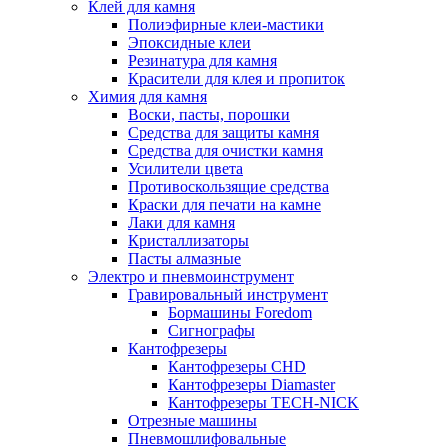
Клей для камня
Полиэфирные клеи-мастики
Эпоксидные клеи
Резинатура для камня
Красители для клея и пропиток
Химия для камня
Воски, пасты, порошки
Средства для защиты камня
Средства для очистки камня
Усилители цвета
Противоскользящие средства
Краски для печати на камне
Лаки для камня
Кристаллизаторы
Пасты алмазные
Электро и пневмоинструмент
Гравировальный инструмент
Бормашины Foredom
Сигнографы
Кантофрезеры
Кантофрезеры CHD
Кантофрезеры Diamaster
Кантофрезеры TECH-NICK
Отрезные машины
Пневмошлифовальные