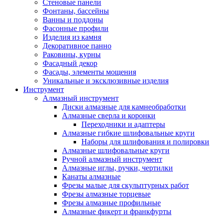
Стеновые панели
Фонтаны, бассейны
Ванны и поддоны
Фасонные профили
Изделия из камня
Декоративное панно
Раковины, курны
Фасадный декор
Фасады, элементы мощения
Уникальные и эксклюзивные изделия
Инструмент
Алмазный инструмент
Диски алмазные для камнеобработки
Алмазные сверла и коронки
Переходники и адаптеры
Алмазные гибкие шлифовальные круги
Наборы для шлифования и полировки
Алмазные шлифовальные круги
Ручной алмазный инструмент
Алмазные иглы, ручки, чертилки
Канаты алмазные
Фрезы малые для скульптурных работ
Фрезы алмазные торцевые
Фрезы алмазные профильные
Алмазные фикерт и франкфурты