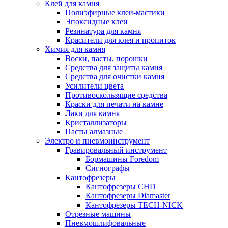
Клей для камня
Полиэфирные клеи-мастики
Эпоксидные клеи
Резинатура для камня
Красители для клея и пропиток
Химия для камня
Воски, пасты, порошки
Средства для защиты камня
Средства для очистки камня
Усилители цвета
Противоскользящие средства
Краски для печати на камне
Лаки для камня
Кристаллизаторы
Пасты алмазные
Электро и пневмоинструмент
Гравировальный инструмент
Бормашины Foredom
Сигнографы
Кантофрезеры
Кантофрезеры CHD
Кантофрезеры Diamaster
Кантофрезеры TECH-NICK
Отрезные машины
Пневмошлифовальные