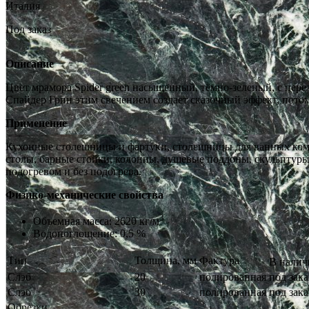
Италия
Под заказ
Описание
Цвет мрамора Spider green насыщенный, тёмно-зеленый, с пере
Спайдер Грин этим свечением создает сказочный эффект, пото
Применение
Кухонные столешницы и фартуки, столешницы для ванных комн
столы, барные стойки, колонны, душевые поддоны, скульптуры,
подогревом и без подогрева.
Физико-механические свойства
3
Объемная масса: 2620 кг/м
Водопоглощение: 0,5 %
Тип
Толщина, мм
Фактура
В налич
Слэб
20
полированная
под зака
Слэб
30
полированная
под зака
Обрезки