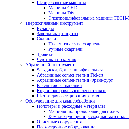
Шлифовальные машины
Машины CHD
Машины Dis
Электрошлифовальные машины TECH-
Твердосплавный инструмент
Бучарды
Закольники, шпунты
Скарпели
Пневматические скарпели
Ручные скарпели
Троянки
Чертилки по камню
Абразивный инструмент
Sait-диски, бумага шлифовальная
Абразивные сегменты тип Fickert
Абразивные сегменты тип Франкфурт
Бакелитовые шарошки
Круги шлифовальные лепестковые
Щетки для состаривания камня
Оборудование для камнеобработки
Полотеры и расходные материалы
Машины полировальные для полов
Комплектующие и расходные материал
Очистные сооружения
Пескоструйное оборудование