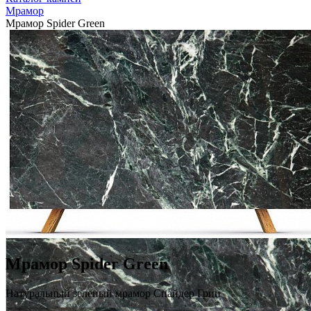
Мрамор
Мрамор Spider Green
Мрамор Spider Green
Натуральный зеленый мрамор Спайдер Грин