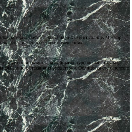
ок, которые светятся, когда на них светит солнце. Мрамор
овки пола и стен в светлых помещениях.
стенные панно, камины, кофейные и журнальные столики,
ы для ванной: стаканчики, подставки. Облицовка стен, полов с