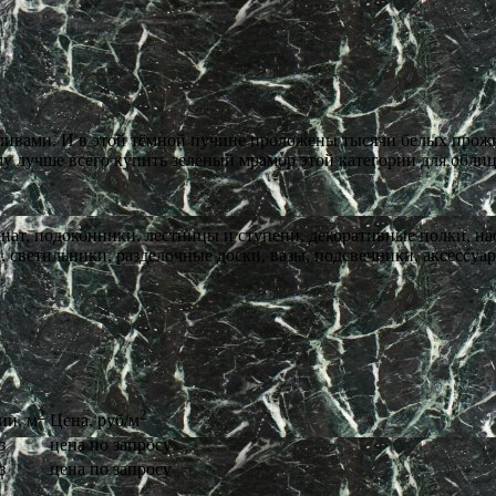
ливами. И в этой тёмной пучине проложены тысячи белых прожил
му лучше всего купить зелёный мрамор этой категории для облиц
ат, подоконники, лестницы и ступени, декоративные полки, на
 светильники, разделочные доски, вазы, подсвечники, аксессуар
2
2
ии, м
Цена, руб/м
з
цена по запросу
з
цена по запросу