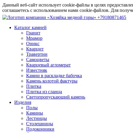
Данный веб-сайт использует cookie-файлы в целях предоставле
соглашаетесь с использованием нами cookie-файлов. Для пол
+79180871465
Каталог камней
Гранит
Мрамор
Оникс
Кварцит
Травертин
Самоцветы
Кварцевый агломерат
Известняк
Камни в раскладке бабочка
Камень колотой фактуры
Плитка
Плитка из сланца
Светопропускающий камень
Изделия
Полы
Камины
Лестницы
Столешницы
Подоконники