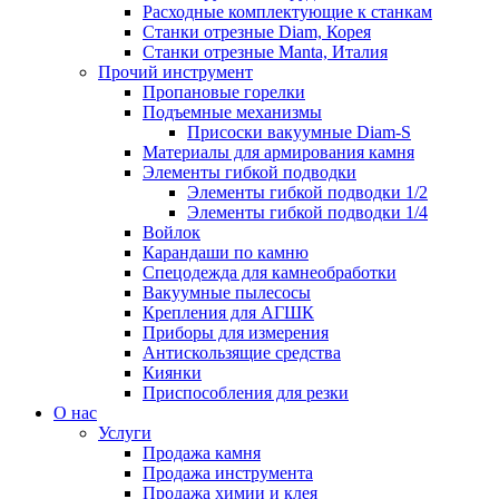
Расходные комплектующие к станкам
Станки отрезные Diam, Корея
Станки отрезные Manta, Италия
Прочий инструмент
Пропановые горелки
Подъeмные механизмы
Присоски вакуумные Diam-S
Материалы для армирования камня
Элементы гибкой подводки
Элементы гибкой подводки 1/2
Элементы гибкой подводки 1/4
Войлок
Карандаши по камню
Спецодежда для камнеобработки
Вакуумные пылесосы
Крепления для АГШК
Приборы для измерения
Антискользящие средства
Киянки
Приспособления для резки
О нас
Услуги
Продажа камня
Продажа инструмента
Продажа химии и клея