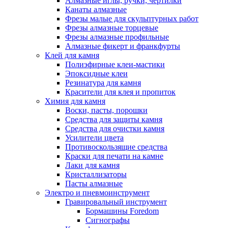
Алмазные иглы, ручки, чертилки
Канаты алмазные
Фрезы малые для скульптурных работ
Фрезы алмазные торцевые
Фрезы алмазные профильные
Алмазные фикерт и франкфурты
Клей для камня
Полиэфирные клеи-мастики
Эпоксидные клеи
Резинатура для камня
Красители для клея и пропиток
Химия для камня
Воски, пасты, порошки
Средства для защиты камня
Средства для очистки камня
Усилители цвета
Противоскользящие средства
Краски для печати на камне
Лаки для камня
Кристаллизаторы
Пасты алмазные
Электро и пневмоинструмент
Гравировальный инструмент
Бормашины Foredom
Сигнографы