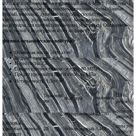
полки, настенные панно в раскладке Book Match («бабочка»),
камины, кофейные и журнальные столики, столы, барные
стойки, колонны, душевые поддоны, скульптуры,
светильники, разделочные доски, вазы, подсвечники,
аксессуары для ванной: стаканчики, подставки. Облицовка
стен, полов с подогревом и без подогрева.
Физико-механические свойства
3
Объемная масса: 2600 кг/м
Водопоглощение: 0,6 %
Пористость: 2,4
Предел прочности при сжатии: 80 МПа
Предел прочности при изгибе: 15 МПа
2
Истираемость: 1,5 г/см
В
Цена,
Толщина,
наличии,
Тип
Фактура
2
мм
руб/м
2
м
цена по
Слэб
20
полированная
42,780
запросу
Обрезки
цена по
(деловые мерные
20
полированная
3,410
запросу
остатки)