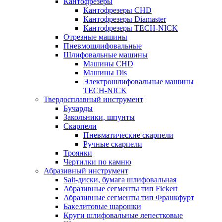
Кантофрезеры
Кантофрезеры CHD
Кантофрезеры Diamaster
Кантофрезеры TECH-NICK
Отрезные машины
Пневмошлифовальные
Шлифовальные машины
Машины CHD
Машины Dis
Электрошлифовальные машины
TECH-NICK
Твердосплавный инструмент
Бучарды
Закольники, шпунты
Скарпели
Пневматические скарпели
Ручные скарпели
Троянки
Чертилки по камню
Абразивный инструмент
Sait-диски, бумага шлифовальная
Абразивные сегменты тип Fickert
Абразивные сегменты тип Франкфурт
Бакелитовые шарошки
Круги шлифовальные лепестковые