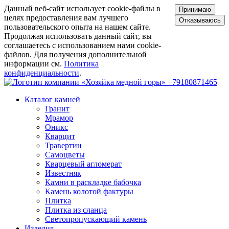
Данный веб-сайт использует cookie-файлы в
Принимаю
целях предоставления вам лучшего
Отказываюсь
пользовательского опыта на нашем сайте.
Продолжая использовать данный сайт, вы
соглашаетесь с использованием нами cookie-
файлов. Для получения дополнительной
информации см.
Политика
конфиденциальности
.
+79180871465
Каталог камней
Гранит
Мрамор
Оникс
Кварцит
Травертин
Самоцветы
Кварцевый агломерат
Известняк
Камни в раскладке бабочка
Камень колотой фактуры
Плитка
Плитка из сланца
Светопропускающий камень
Изделия