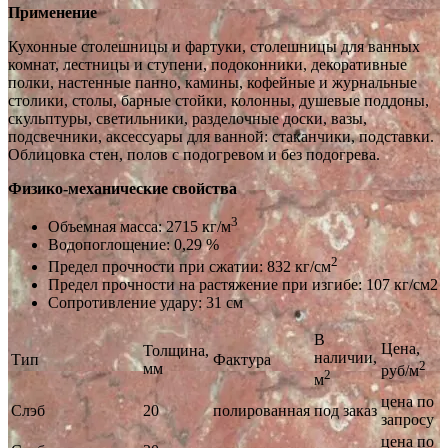
Применение
Кухонные столешницы и фартуки, столешницы для ванных
комнат, лестницы и ступени, подоконники, декоративные
полки, настенные панно, камины, кофейные и журнальные
столики, столы, барные стойки, колонны, душевые поддоны,
скульптуры, светильники, разделочные доски, вазы,
подсвечники, аксессуары для ванной: стаканчики, подставки.
Облицовка стен, полов с подогревом и без подогрева.
Физико-механические свойства
3
Объемная масса: 2715 кг/м
Водопоглощение: 0,29 %
2
Предел прочности при сжатии: 832 кг/см
Предел прочности на растяжение при изгибе: 107 кг/см2
Сопротивление удару: 31 см
В
Цена,
Толщина,
наличии,
Тип
Фактура
2
мм
руб/м
2
м
цена по
Слэб
20
полированная
под заказ
запросу
цена по