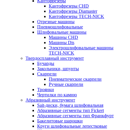
Кантофрезеры
Кантофрезеры CHD
Кантофрезеры Diamaster
Кантофрезеры TECH-NICK
Отрезные машины
Пневмошлифовальные
Шлифовальные машины
Машины CHD
Машины Dis
Электрошлифовальные машины
TECH-NICK
Твердосплавный инструмент
Бучарды
Закольники, шпунты
Скарпели
Пневматические скарпели
Ручные скарпели
Троянки
Чертилки по камню
Абразивный инструмент
Sait-диски, бумага шлифовальная
Абразивные сегменты тип Fickert
Абразивные сегменты тип Франкфурт
Бакелитовые шарошки
Круги шлифовальные лепестковые