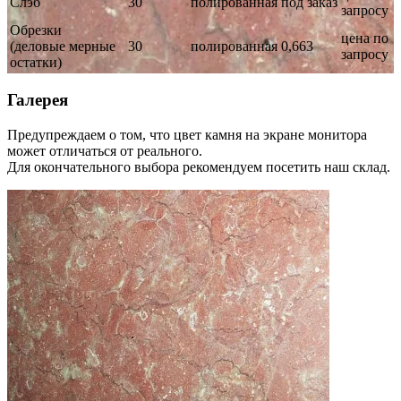
Слэб
30
полированная
под заказ
запросу
Обрезки
цена по
(деловые мерные
30
полированная
0,663
запросу
остатки)
Галерея
Предупреждаем о том, что цвет камня на экране монитора
может отличаться от реального.
Для окончательного выбора рекомендуем посетить наш склад.