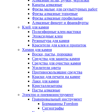
Алмазные иглы, ручки, чертилки
Канаты алмазные
Фрезы малые для скульптурных работ
Фрезы алмазные торцевые
Фрезы алмазные профильные
Алмазные фикерт и франкфурты
Клей для камня
Полиэфирные клеи-мастики
Эпоксидные клеи
Резинатура для камня
Красители для клея и пропиток
Химия для камня
Воски, пасты, порошки
Средства для защиты камня
Средства для очистки камня
Усилители цвета
Противоскользящие средства
Краски для печати на камне
Лаки для камня
Кристаллизаторы
Пасты алмазные
Электро и пневмоинструмент
Гравировальный инструмент
Бормашины Foredom
Сигнографы