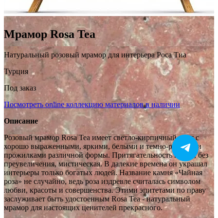
Мрамор Rosa Tea
Натуральный розовый мрамор для интерьера Роса Тиа
Турция
Под заказ
Посмотреть online коллекцию материалов в наличии
Описание
Розовый мрамор Rosa Tea имеет светло-кирпичный цвет с
хорошо выраженными, яркими, белыми и темно-розовыми
прожилками различной формы. Притягательность камня, без
преувеличения, мистическая. В далекие времена он украшал
интерьеры только богатых людей. Название камня «Чайная
роза» не случайно, ведь роза издревле считалась символом
любви, красоты и совершенства. Этими эпитетами по праву
заслуживает быть удостоенным Rosa Teа - натуральный
мрамор для настоящих ценителей прекрасного.