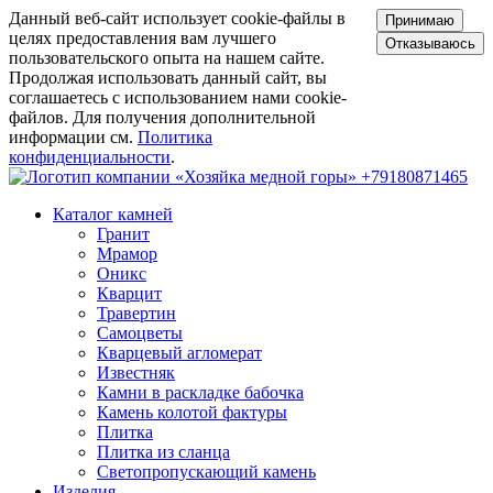
Данный веб-сайт использует cookie-файлы в
Принимаю
целях предоставления вам лучшего
Отказываюсь
пользовательского опыта на нашем сайте.
Продолжая использовать данный сайт, вы
соглашаетесь с использованием нами cookie-
файлов. Для получения дополнительной
информации см.
Политика
конфиденциальности
.
+79180871465
Каталог камней
Гранит
Мрамор
Оникс
Кварцит
Травертин
Самоцветы
Кварцевый агломерат
Известняк
Камни в раскладке бабочка
Камень колотой фактуры
Плитка
Плитка из сланца
Светопропускающий камень
Изделия