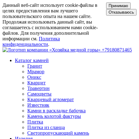
Данный веб-сайт использует cookie-файлы в
Принимаю
целях предоставления вам лучшего
Отказываюсь
пользовательского опыта на нашем сайте.
Продолжая использовать данный сайт, вы
соглашаетесь с использованием нами cookie-
файлов. Для получения дополнительной
информации см.
Политика
конфиденциальности
.
+79180871465
Каталог камней
Гранит
Мрамор
Оникс
Кварцит
Травертин
Самоцветы
Кварцевый агломерат
Известняк
Камни в раскладке бабочка
Камень колотой фактуры
Плитка
Плитка из сланца
Светопропускающий камень
Изделия