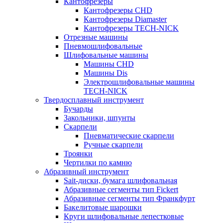
Кантофрезеры
Кантофрезеры CHD
Кантофрезеры Diamaster
Кантофрезеры TECH-NICK
Отрезные машины
Пневмошлифовальные
Шлифовальные машины
Машины CHD
Машины Dis
Электрошлифовальные машины
TECH-NICK
Твердосплавный инструмент
Бучарды
Закольники, шпунты
Скарпели
Пневматические скарпели
Ручные скарпели
Троянки
Чертилки по камню
Абразивный инструмент
Sait-диски, бумага шлифовальная
Абразивные сегменты тип Fickert
Абразивные сегменты тип Франкфурт
Бакелитовые шарошки
Круги шлифовальные лепестковые