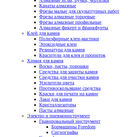
Алмазные иглы, ручки, чертилки
Канаты алмазные
Фрезы малые для скульптурных работ
Фрезы алмазные торцевые
Фрезы алмазные профильные
Алмазные фикерт и франкфурты
Клей для камня
Полиэфирные клеи-мастики
Эпоксидные клеи
Резинатура для камня
Красители для клея и пропиток
Химия для камня
Воски, пасты, порошки
Средства для защиты камня
Средства для очистки камня
Усилители цвета
Противоскользящие средства
Краски для печати на камне
Лаки для камня
Кристаллизаторы
Пасты алмазные
Электро и пневмоинструмент
Гравировальный инструмент
Бормашины Foredom
Сигнографы