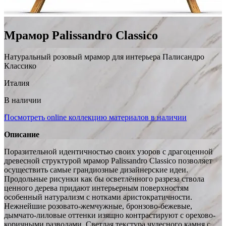
Мрамор Palissandro Сlassico
Натуральный розовый мрамор для интерьера Палисандро
Классико
Италия
В наличии
Посмотреть online коллекцию материалов в наличии
Описание
Поразительной идентичностью своих узоров с драгоценной
древесной структурой мрамор Palissandro Сlassico позволяет
осуществить самые грандиозные дизайнерские идеи.
Продольные рисунки как бы осветлённого разреза ствола
ценного дерева придают интерьерным поверхностям
особенный натурализм с нотками аристократичности.
Нежнейшие розовато-жемчужные, бронзово-бежевые,
дымчато-лиловые оттенки изящно контрастируют с орехово-
коричными разводами. Светлая текстура чудесного камня с