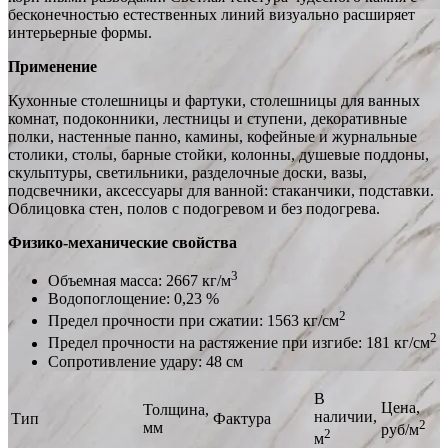
бесконечностью естественных линий визуально расширяет
интерьерные формы.
Применение
Кухонные столешницы и фартуки, столешницы для ванных
комнат, подоконники, лестницы и ступени, декоративные
полки, настенные панно, камины, кофейные и журнальные
столики, столы, барные стойки, колонны, душевые поддоны,
скульптуры, светильники, разделочные доски, вазы,
подсвечники, аксессуары для ванной: стаканчики, подставки.
Облицовка стен, полов с подогревом и без подогрева.
Физико-механические свойства
3
Объемная масса: 2667 кг/м
Водопоглощение: 0,23 %
2
Предел прочности при сжатии: 1563 кг/см
2
Предел прочности на растяжение при изгибе: 181 кг/см
Сопротивление удару: 48 см
В
Цена,
Толщина,
наличии,
Тип
Фактура
2
мм
руб/м
2
м