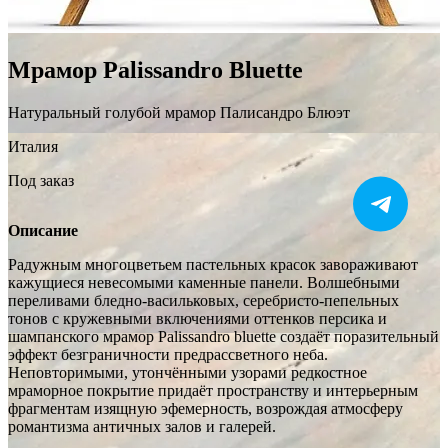
Мрамор Palissandro Bluette
Натуральный голубой мрамор Палисандро Блюэт
Италия
Под заказ
Описание
Радужным многоцветьем пастельных красок завораживают
кажущиеся невесомыми каменные панели. Волшебными
переливами бледно-васильковых, серебристо-пепельных
тонов с кружевными включениями оттенков персика и
шампанского мрамор Palissandro bluette создаёт поразительный
эффект безграничности предрассветного неба.
Неповторимыми, утончёнными узорами редкостное
мраморное покрытие придаёт пространству и интерьерным
фрагментам изящную эфемерность, возрождая атмосферу
романтизма античных залов и галерей.