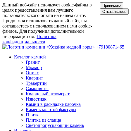
Данный веб-сайт использует cookie-файлы в
Принимаю
целях предоставления вам лучшего
Отказываюсь
пользовательского опыта на нашем сайте.
Продолжая использовать данный сайт, вы
соглашаетесь с использованием нами cookie-
файлов. Для получения дополнительной
информации см.
Политика
конфиденциальности
.
+79180871465
Каталог камней
Гранит
Мрамор
Оникс
Кварцит
Травертин
Самоцветы
Кварцевый агломерат
Известняк
Камни в раскладке бабочка
Камень колотой фактуры
Плитка
Плитка из сланца
Светопропускающий камень
Изделия