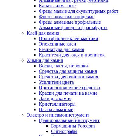
Алмазные иглы, ручки, чертилки
Канаты алмазные
Фрезы малые для скульптурных работ
Фрезы алмазные торцевые
Фрезы алмазные профильные
Алмазные фикерт и франкфурты
Клей для камня
Полиэфирные клеи-мастики
Эпоксидные клеи
Резинатура для камня
Красители для клея и пропиток
Химия для камня
Воски, пасты, порошки
Средства для защиты камня
Средства для очистки камня
Усилители цвета
Противоскользящие средства
Краски для печати на камне
Лаки для камня
Кристаллизаторы
Пасты алмазные
Электро и пневмоинструмент
Гравировальный инструмент
Бормашины Foredom
Сигнографы