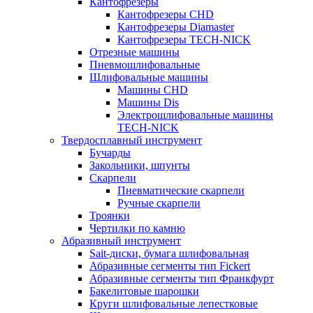
Кантофрезеры
Кантофрезеры CHD
Кантофрезеры Diamaster
Кантофрезеры TECH-NICK
Отрезные машины
Пневмошлифовальные
Шлифовальные машины
Машины CHD
Машины Dis
Электрошлифовальные машины
TECH-NICK
Твердосплавный инструмент
Бучарды
Закольники, шпунты
Скарпели
Пневматические скарпели
Ручные скарпели
Троянки
Чертилки по камню
Абразивный инструмент
Sait-диски, бумага шлифовальная
Абразивные сегменты тип Fickert
Абразивные сегменты тип Франкфурт
Бакелитовые шарошки
Круги шлифовальные лепестковые