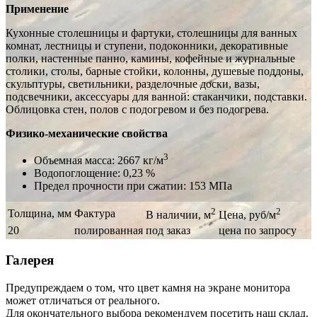
Применение
Кухонные столешницы и фартуки, столешницы для ванных
комнат, лестницы и ступени, подоконники, декоративные
полки, настенные панно, камины, кофейные и журнальные
столики, столы, барные стойки, колонны, душевые поддоны,
скульптуры, светильники, разделочные доски, вазы,
подсвечники, аксессуары для ванной: стаканчики, подставки.
Облицовка стен, полов с подогревом и без подогрева.
Физико-механические свойства
3
Объемная масса: 2667 кг/м
Водопоглощение: 0,23 %
Предел прочности при сжатии: 153 МПа
2
2
Толщина, мм
Фактура
В наличии, м
Цена, руб/м
20
полированная
под заказ
цена по запросу
Галерея
Предупреждаем о том, что цвет камня на экране монитора
может отличаться от реального.
Для окончательного выбора рекомендуем посетить наш склад.