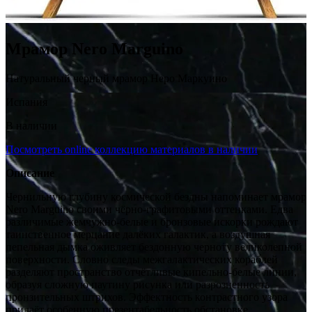
Мрамор Nero Marguino
Натуральный черный мрамор Неро Маркуино
Испания
В наличии
Посмотреть online коллекцию материалов в наличии
Описание
Чернильную глубину космической бездны напоминает мрамор
Nero Marguino своими чёрно-графитовыми оттенками. Едва
различимые жемчужно-белые и бронзовые искорки рождают
таинственное мерцание далёких галактик, а воздушная
пепельная дымка оживляет бездонную черноту великолепной
поверхности. Словно следы межгалактических кораблей
разделяют пространство отчётливые кипельно-белые линии,
образуя сложную паутину рисунка или разрозненность
пронзительных штрихов. Эффектность контрастного узора
придаёт особенную презентабельность обстановке.