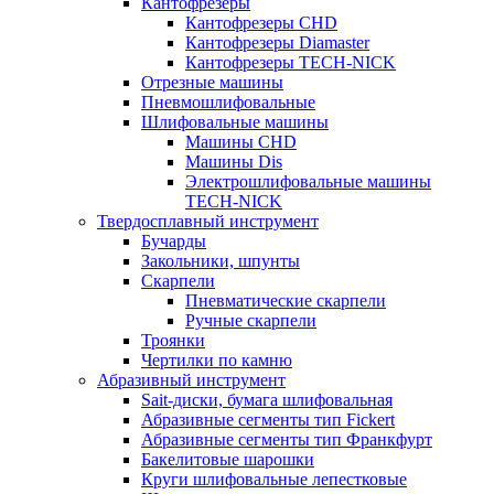
Кантофрезеры
Кантофрезеры CHD
Кантофрезеры Diamaster
Кантофрезеры TECH-NICK
Отрезные машины
Пневмошлифовальные
Шлифовальные машины
Машины CHD
Машины Dis
Электрошлифовальные машины
TECH-NICK
Твердосплавный инструмент
Бучарды
Закольники, шпунты
Скарпели
Пневматические скарпели
Ручные скарпели
Троянки
Чертилки по камню
Абразивный инструмент
Sait-диски, бумага шлифовальная
Абразивные сегменты тип Fickert
Абразивные сегменты тип Франкфурт
Бакелитовые шарошки
Круги шлифовальные лепестковые