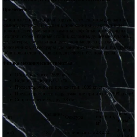
Применение
Кухонные столешницы и фартуки, столешницы для ванных
комнат, лестницы и ступени, подоконники, декоративные
полки, настенные панно, камины, кофейные и журнальные
столики, столы, барные стойки, колонны, душевые поддоны,
скульптуры, светильники, разделочные доски, вазы,
подсвечники, аксессуары для ванной: стаканчики, подставки.
Облицовка стен, полов с подогревом и без подогрева.
Физико-механические свойства
3
Объемная масса: 2689 кг/м
Водопоглощение: 0,75 %
2
Предел прочности при сжатии: 1089 кг/см
2
Предел прочности на растяжение при изгибе: 209 кг/см
Сопротивление удару: 38 см
В
Цена,
Толщина,
наличии,
Тип
Фактура
2
мм
руб/м
2
м
цена по
Слэб
18
полированная
48,474
запросу