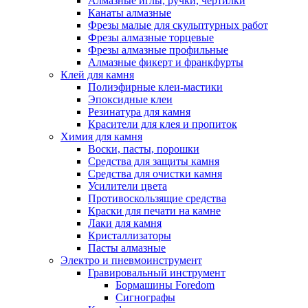
Алмазные иглы, ручки, чертилки
Канаты алмазные
Фрезы малые для скульптурных работ
Фрезы алмазные торцевые
Фрезы алмазные профильные
Алмазные фикерт и франкфурты
Клей для камня
Полиэфирные клеи-мастики
Эпоксидные клеи
Резинатура для камня
Красители для клея и пропиток
Химия для камня
Воски, пасты, порошки
Средства для защиты камня
Средства для очистки камня
Усилители цвета
Противоскользящие средства
Краски для печати на камне
Лаки для камня
Кристаллизаторы
Пасты алмазные
Электро и пневмоинструмент
Гравировальный инструмент
Бормашины Foredom
Сигнографы