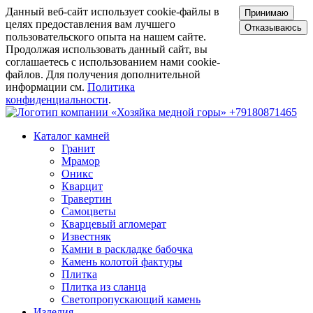
Данный веб-сайт использует cookie-файлы в
Принимаю
целях предоставления вам лучшего
Отказываюсь
пользовательского опыта на нашем сайте.
Продолжая использовать данный сайт, вы
соглашаетесь с использованием нами cookie-
файлов. Для получения дополнительной
информации см.
Политика
конфиденциальности
.
+79180871465
Каталог камней
Гранит
Мрамор
Оникс
Кварцит
Травертин
Самоцветы
Кварцевый агломерат
Известняк
Камни в раскладке бабочка
Камень колотой фактуры
Плитка
Плитка из сланца
Светопропускающий камень
Изделия