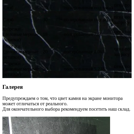
цена по
Слэб
20
полированная
под заказ
запросу
цена по
Слэб
30
полированная
под заказ
запросу
Обрезки
цена по
(деловые мерные
18
полированная
7,66
запросу
остатки)
Обрезки
цена по
(деловые мерные
20
полированная
1,065
запросу
остатки)
Обрезки
цена по
(деловые мерные
30
полированная
5,238
запросу
остатки)
Галерея
Предупреждаем о том, что цвет камня на экране монитора
может отличаться от реального.
Для окончательного выбора рекомендуем посетить наш склад.