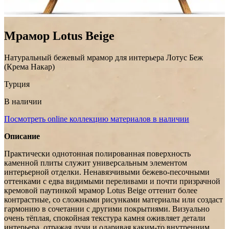
Мрамор Lotus Beige
Натуральный бежевый мрамор для интерьера Лотус Беж
(Крема Накар)
Турция
В наличии
Посмотреть online коллекцию материалов в наличии
Описание
Практически однотонная полированная поверхность
каменной плиты служит универсальным элементом
интерьерной отделки. Ненавязчивыми бежево-песочными
оттенками с едва видимыми переливами и почти призрачной
кремовой паутинкой мрамор Lotus Beige оттенит более
контрастные, со сложными рисунками материалы или создаст
гармонию в сочетании с другими покрытиями. Визуально
очень тёплая, спокойная текстура камня оживляет детали
интерьера, отражая лучи и одаривая каким-то внутренним,