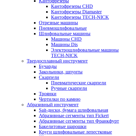
Кантофрезеры
Кантофрезеры CHD
Кантофрезеры Diamaster
Кантофрезеры TECH-NICK
Отрезные машины
Пневмошлифовальные
Шлифовальные машины
Машины CHD
Машины Dis
Электрошлифовальные машины
TECH-NICK
Твердосплавный инструмент
Бучарды
Закольники, шпунты
Скарпели
Пневматические скарпели
Ручные скарпели
Троянки
Чертилки по камню
Абразивный инструмент
Sait-диски, бумага шлифовальная
Абразивные сегменты тип Fickert
Абразивные сегменты тип Франкфурт
Бакелитовые шарошки
Круги шлифовальные лепестковые