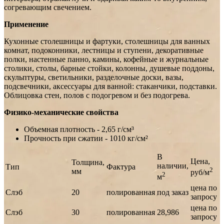
согревающим свечением.
Применение
Кухонные столешницы и фартуки, столешницы для ванных
комнат, подоконники, лестницы и ступени, декоративные
полки, настенные панно, камины, кофейные и журнальные
столики, столы, барные стойки, колонны, душевые поддоны,
скульптуры, светильники, разделочные доски, вазы,
подсвечники, аксессуары для ванной: стаканчики, подставки.
Облицовка стен, полов с подогревом и без подогрева.
Физико-механические свойства
Объемная плотность - 2,65 г/см³
Прочность при сжатии - 1010 кг/cм²
В
Цена,
Толщина,
наличии,
Тип
Фактура
2
мм
руб/м
2
м
цена по
Слэб
20
полированная
под заказ
запросу
цена по
Слэб
30
полированная
28,986
запросу