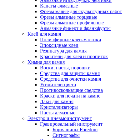
Алмазные иглы, ручки, чертилки
Канаты алмазные
Фрезы малые для скульптурных работ
Фрезы алмазные торцевые
Фрезы алмазные профильные
Алмазные фикерт и франкфурты
Клей для камня
Полиэфирные клеи-мастики
Эпоксидные клеи
Резинатура для камня
Красители для клея и пропиток
Химия для камня
Воски, пасты, порошки
Средства для защиты камня
Средства для очистки камня
Усилители цвета
Противоскользящие средства
Краски для печати на камне
Лаки для камня
Кристаллизаторы
Пасты алмазные
Электро и пневмоинструмент
Гравировальный инструмент
Бормашины Foredom
Сигнографы