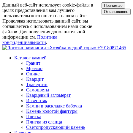
Данный веб-сайт использует cookie-файлы в
Принимаю
целях предоставления вам лучшего
Отказываюсь
пользовательского опыта на нашем сайте.
Продолжая использовать данный сайт, вы
соглашаетесь с использованием нами cookie-
файлов. Для получения дополнительной
информации см.
Политика
конфиденциальности
.
+79180871465
Каталог камней
Гранит
Мрамор
Оникс
Кварцит
Травертин
Самоцветы
Кварцевый агломерат
Известняк
Камни в раскладке бабочка
Камень колотой фактуры
Плитка
Плитка из сланца
Светопропускающий камень
Изделия