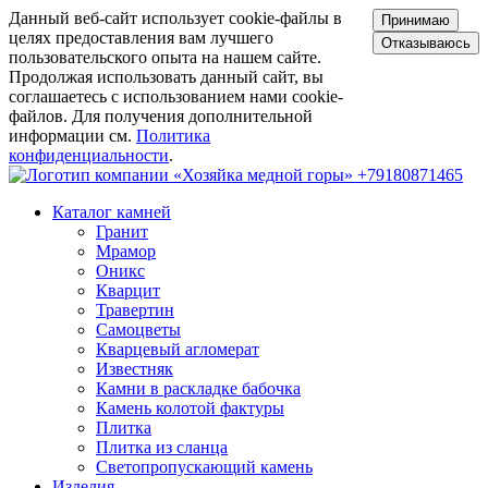
Данный веб-сайт использует cookie-файлы в
Принимаю
целях предоставления вам лучшего
Отказываюсь
пользовательского опыта на нашем сайте.
Продолжая использовать данный сайт, вы
соглашаетесь с использованием нами cookie-
файлов. Для получения дополнительной
информации см.
Политика
конфиденциальности
.
+79180871465
Каталог камней
Гранит
Мрамор
Оникс
Кварцит
Травертин
Самоцветы
Кварцевый агломерат
Известняк
Камни в раскладке бабочка
Камень колотой фактуры
Плитка
Плитка из сланца
Светопропускающий камень
Изделия