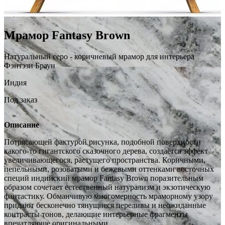
Мрамор Fantasy Brown
Натуральный серо - коричневый мрамор для интерьера
Фэнтэзи Браун
Индия
Под заказ
Описание
Потрясающей фактурой рисунка, подобной поверхности
какого-то гигантского сказочного дерева, создаётся эффект
увеличивающегося, растущего пространства. Коричными,
пепельными, розоватыми и бежевыми оттенками восточных
специй индийский мрамор Fantasy Brown поразительным
образом сочетает естественный натурализм и экзотическую
фантастику. Обманчивую многомерность мраморному узору
придают бесконечно тянущиеся переливы и неожиданные
контрасты тонов, делающие интерьерные фрагменты
впечатляюще оригинальными.