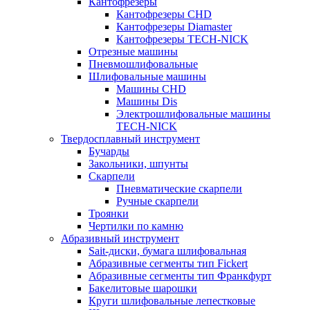
Кантофрезеры
Кантофрезеры CHD
Кантофрезеры Diamaster
Кантофрезеры TECH-NICK
Отрезные машины
Пневмошлифовальные
Шлифовальные машины
Машины CHD
Машины Dis
Электрошлифовальные машины
TECH-NICK
Твердосплавный инструмент
Бучарды
Закольники, шпунты
Скарпели
Пневматические скарпели
Ручные скарпели
Троянки
Чертилки по камню
Абразивный инструмент
Sait-диски, бумага шлифовальная
Абразивные сегменты тип Fickert
Абразивные сегменты тип Франкфурт
Бакелитовые шарошки
Круги шлифовальные лепестковые