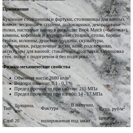
Применение
Кухонные столешницы и фартуки, столешницы для ванных
комнат, лестницы и ступени, подоконники, декоративные
полки, настенные панно в раскладке Book Match («бабочка»),
камины, кофейные и журнальные столики, столы, барные
стойки, колонны, душевые поддоны, скульптуры,
светильники, разделочные доски, вазы, подсвечники,
аксессуары для ванной: стаканчики, подставки. Облицовка
стен, полов с подогревом и без подогрева.
Физико-механические свойства
3
Объемная масса: 2680 кг/м
Водопоглощение: 0,1 - 0,3 %
Предел прочности при сжатии: 215 МПа
Предел прочности при изгибе: 14 - 17 МПа
В наличии,
Толщина,
2
Тип
Фактура
Цена, руб/м
2
мм
м
цена по
Слэб
20
полированная
под заказ
запросу