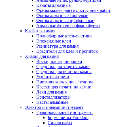
Алмазные иглы, ручки, чертилки
Канаты алмазные
Фрезы малые для скульптурных работ
Фрезы алмазные торцевые
Фрезы алмазные профильные
Алмазные фикерт и франкфурты
Клей для камня
Полиэфирные клеи-мастики
Эпоксидные клеи
Резинатура для камня
Красители для клея и пропиток
Химия для камня
Воски, пасты, порошки
Средства для защиты камня
Средства для очистки камня
Усилители цвета
Противоскользящие средства
Краски для печати на камне
Лаки для камня
Кристаллизаторы
Пасты алмазные
Электро и пневмоинструмент
Гравировальный инструмент
Бормашины Foredom
Сигнографы