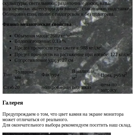
скульптуры, светильники, разделочные доски, вазы,
подсвечники, аксессуары для ванной: стаканчики, подставки.
Облицовка стен, полов с подогревом и без подогрева.
Физико-механические свойства
3
Объемная масса: 2689 кг/м
Водопоглощение: 0,13 %
2
Предел прочности при сжатии: 988 кг/см
2
Предел прочности на растяжение при изгибе: 122 кг/см
Сопротивление удару: 27 см
В наличии,
Толщина,
2
Тип
Фактура
Цена, руб/м
2
мм
м
цена по
Слэб
20
полированная
под заказ
запросу
Галерея
Предупреждаем о том, что цвет камня на экране монитора
может отличаться от реального.
Для окончательного выбора рекомендуем посетить наш склад.