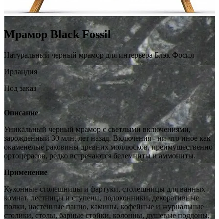
Мрамор Black Fossil
Натуральный черный мрамор для интерьера Блэк Фосил
Ирландия
Под заказ
Описание
Уникальный черный мрамор с светлыми включениями,
зарожденный 30 млн. лет назад. Включения - ни что иное как
окаменелые раковины древних моллюсков, преимущественно
ортоцерасов, редко встречаются белемниты и аммониты.
Применение
Кухонные столешницы и фартуки, столешницы для ванных
комнат, лестницы и ступени, подоконники, декоративные
полки, настенные панно, камины, кофейные и журнальные
столики, столы, барные стойки, колонны, душевые поддоны,