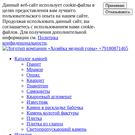
Данный веб-сайт использует cookie-файлы в
Принимаю
целях предоставления вам лучшего
Отказываюсь
пользовательского опыта на нашем сайте.
Продолжая использовать данный сайт, вы
соглашаетесь с использованием нами cookie-
файлов. Для получения дополнительной
информации см.
Политика
конфиденциальности
.
+79180871465
Каталог камней
Гранит
Мрамор
Оникс
Кварцит
Травертин
Самоцветы
Кварцевый агломерат
Известняк
Камни в раскладке бабочка
Камень колотой фактуры
Плитка
Плитка из сланца
Светопропускающий камень
Изделия