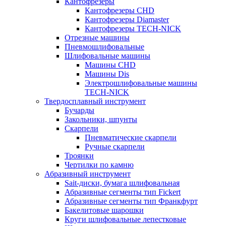
Кантофрезеры
Кантофрезеры CHD
Кантофрезеры Diamaster
Кантофрезеры TECH-NICK
Отрезные машины
Пневмошлифовальные
Шлифовальные машины
Машины CHD
Машины Dis
Электрошлифовальные машины
TECH-NICK
Твердосплавный инструмент
Бучарды
Закольники, шпунты
Скарпели
Пневматические скарпели
Ручные скарпели
Троянки
Чертилки по камню
Абразивный инструмент
Sait-диски, бумага шлифовальная
Абразивные сегменты тип Fickert
Абразивные сегменты тип Франкфурт
Бакелитовые шарошки
Круги шлифовальные лепестковые