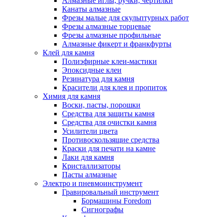
Алмазные иглы, ручки, чертилки
Канаты алмазные
Фрезы малые для скульптурных работ
Фрезы алмазные торцевые
Фрезы алмазные профильные
Алмазные фикерт и франкфурты
Клей для камня
Полиэфирные клеи-мастики
Эпоксидные клеи
Резинатура для камня
Красители для клея и пропиток
Химия для камня
Воски, пасты, порошки
Средства для защиты камня
Средства для очистки камня
Усилители цвета
Противоскользящие средства
Краски для печати на камне
Лаки для камня
Кристаллизаторы
Пасты алмазные
Электро и пневмоинструмент
Гравировальный инструмент
Бормашины Foredom
Сигнографы