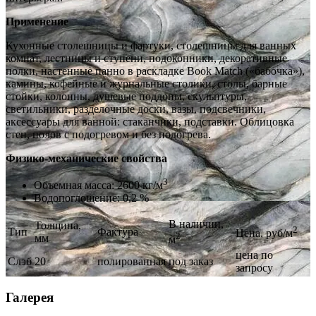
Применение
Кухонные столешницы и фартуки, столешницы для ванных
комнат, лестницы и ступени, подоконники, декоративные
полки, настенные панно в раскладке Book Match («бабочка»),
камины, кофейные и журнальные столики, столы, барные
стойки, колонны, душевые поддоны, скульптуры,
светильники, разделочные доски, вазы, подсвечники,
аксессуары для ванной: стаканчики, подставки. Облицовка
стен, полов с подогревом и без подогрева.
Физико-механические свойства
3
Объемная масса: 2600 кг/м
Водопоглощение: 0,2 %
В наличии,
Толщина,
2
Тип
Фактура
Цена, руб/м
2
мм
м
цена по
Слэб
20
полированная
под заказ
запросу
Галерея