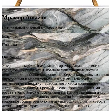
Мрамор Amazon
Натуральный зеленый мрамор Амазон
Бразилия
Под заказ
Описание
Энергию четырёх стихий затаил мрамор Amazon в своих
грандиозных рисунках. Словно величественные потоки
пенной реки разбились о скалистые берега каньонов, застывая
бирюзовыми и малахитовыми озерцами. Невероятно
динамичную панораму первобытного хаоса дополняют
антрацитовые силуэты рельефа с едва просвечивающими
розоватыми отблесками огненной магмы и воздушный ажур
перламутровых кристаллов, похожий на сверкающий туман
водопадов. Удивительную магию природной силы и красоты
демонстрируют мраморные узоры в эксклюзивных
интерьерах.