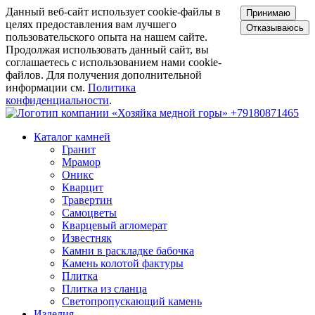
Данный веб-сайт использует cookie-файлы в
Принимаю
целях предоставления вам лучшего
Отказываюсь
пользовательского опыта на нашем сайте.
Продолжая использовать данный сайт, вы
соглашаетесь с использованием нами cookie-
файлов. Для получения дополнительной
информации см.
Политика
конфиденциальности
.
+79180871465
Каталог камней
Гранит
Мрамор
Оникс
Кварцит
Травертин
Самоцветы
Кварцевый агломерат
Известняк
Камни в раскладке бабочка
Камень колотой фактуры
Плитка
Плитка из сланца
Светопропускающий камень
Изделия