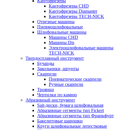
Кантофрезеры
Кантофрезеры CHD
Кантофрезеры Diamaster
Кантофрезеры TECH-NICK
Отрезные машины
Пневмошлифовальные
Шлифовальные машины
Машины CHD
Машины Dis
Электрошлифовальные машины
TECH-NICK
Твердосплавный инструмент
Бучарды
Закольники, шпунты
Скарпели
Пневматические скарпели
Ручные скарпели
Троянки
Чертилки по камню
Абразивный инструмент
Sait-диски, бумага шлифовальная
Абразивные сегменты тип Fickert
Абразивные сегменты тип Франкфурт
Бакелитовые шарошки
Круги шлифовальные лепестковые