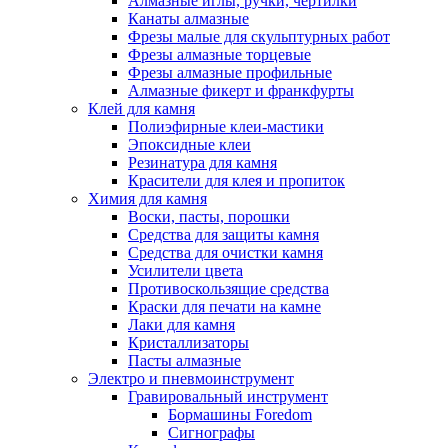
Алмазные иглы, ручки, чертилки
Канаты алмазные
Фрезы малые для скульптурных работ
Фрезы алмазные торцевые
Фрезы алмазные профильные
Алмазные фикерт и франкфурты
Клей для камня
Полиэфирные клеи-мастики
Эпоксидные клеи
Резинатура для камня
Красители для клея и пропиток
Химия для камня
Воски, пасты, порошки
Средства для защиты камня
Средства для очистки камня
Усилители цвета
Противоскользящие средства
Краски для печати на камне
Лаки для камня
Кристаллизаторы
Пасты алмазные
Электро и пневмоинструмент
Гравировальный инструмент
Бормашины Foredom
Сигнографы