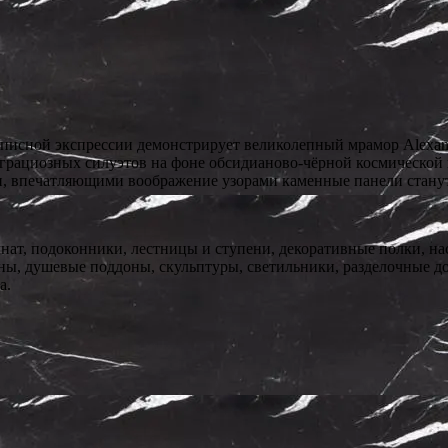
писной экспрессии демонстрирует великолепный мрамор Alexand
и грациозных силуэтов на фоне обсидианово-чёрной космическ
, впечатляющими воображение узорами каменные панели станут
т, подоконники, лестницы и ступени, декоративные полки, нас
ы, душевые поддоны, скульптуры, светильники, разделочные дос
а.