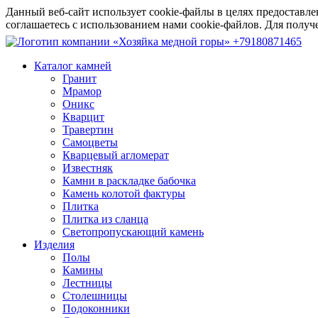
Данный веб-сайт использует cookie-файлы в целях предоставле
соглашаетесь с использованием нами cookie-файлов. Для пол
+79180871465
Каталог камней
Гранит
Мрамор
Оникс
Кварцит
Травертин
Самоцветы
Кварцевый агломерат
Известняк
Камни в раскладке бабочка
Камень колотой фактуры
Плитка
Плитка из сланца
Светопропускающий камень
Изделия
Полы
Камины
Лестницы
Столешницы
Подоконники