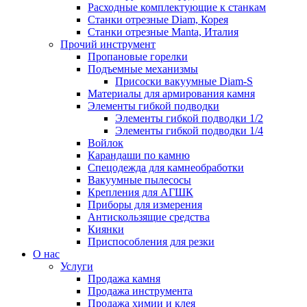
Расходные комплектующие к станкам
Станки отрезные Diam, Корея
Станки отрезные Manta, Италия
Прочий инструмент
Пропановые горелки
Подъeмные механизмы
Присоски вакуумные Diam-S
Материалы для армирования камня
Элементы гибкой подводки
Элементы гибкой подводки 1/2
Элементы гибкой подводки 1/4
Войлок
Карандаши по камню
Спецодежда для камнеобработки
Вакуумные пылесосы
Крепления для АГШК
Приборы для измерения
Антискользящие средства
Киянки
Приспособления для резки
О нас
Услуги
Продажа камня
Продажа инструмента
Продажа химии и клея