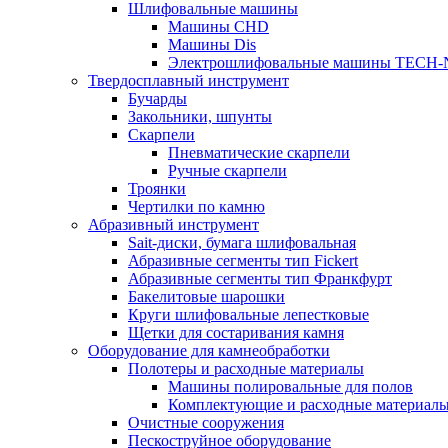
Шлифовальные машины
Машины CHD
Машины Dis
Электрошлифовальные машины TECH-
Твердосплавный инструмент
Бучарды
Закольники, шпунты
Скарпели
Пневматические скарпели
Ручные скарпели
Троянки
Чертилки по камню
Абразивный инструмент
Sait-диски, бумага шлифовальная
Абразивные сегменты тип Fickert
Абразивные сегменты тип Франкфурт
Бакелитовые шарошки
Круги шлифовальные лепестковые
Щетки для состаривания камня
Оборудование для камнеобработки
Полотеры и расходные материалы
Машины полировальные для полов
Комплектующие и расходные материал
Очистные сооружения
Пескоструйное оборудование