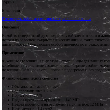
Турция
В наличии
Посмотреть online коллекцию материалов в наличии
Описание
Какой-то невероятный дуэт подчёркнутой элегантности и живо
потоки из белоснежно-кристаллических линий, фантастическ
динамичность. Обладающие особой прочностью и редкостными
Применение
Кухонные столешницы и фартуки, столешницы для ванных комна
кофейные и журнальные столики, столы, барные стойки, колонн
подставки. Облицовка стен, полов с подогревом и без подогрев
Физико-механические свойства
Объемная масса: 2450 кг/м3
Водопоглощение: 0,5 %
Пористость: 2,4 %
Предел прочности при сжатии: 140 МПа
Предел прочности на растяжение при изгибе: 12 МПа
Истираемость: 1,4 г/см2