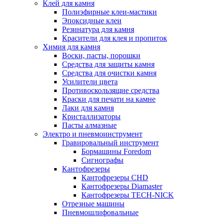
Клей для камня
Полиэфирные клеи-мастики
Эпоксидные клеи
Резинатура для камня
Красители для клея и пропиток
Химия для камня
Воски, пасты, порошки
Средства для защиты камня
Средства для очистки камня
Усилители цвета
Противоскользящие средства
Краски для печати на камне
Лаки для камня
Кристаллизаторы
Пасты алмазные
Электро и пневмоинструмент
Гравировальный инструмент
Бормашины Foredom
Сигнографы
Кантофрезеры
Кантофрезеры CHD
Кантофрезеры Diamaster
Кантофрезеры TECH-NICK
Отрезные машины
Пневмошлифовальные