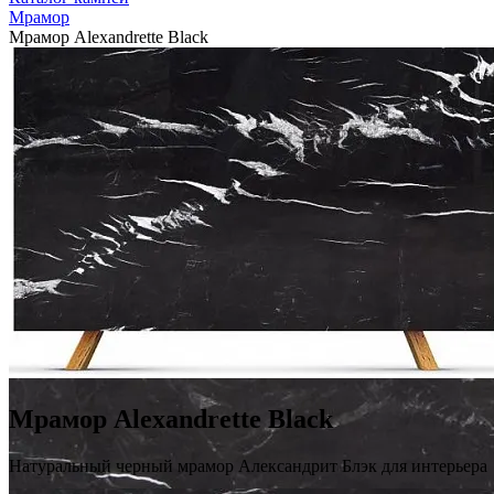
Мрамор
Мрамор Alexandrette Black
Мрамор Alexandrette Black
Натуральный черный мрамор Александрит Блэк для интерьера