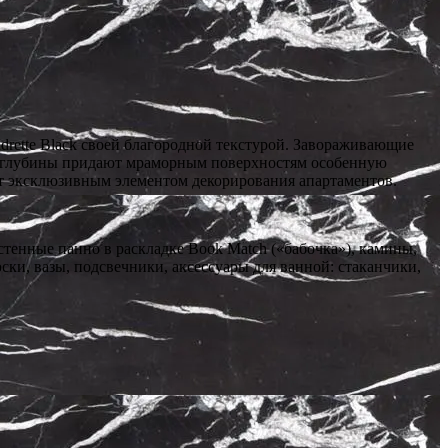
rette Black своей благородной текстурой. Завораживающие
ой глубины придают мраморным поверхностям особенную
 эксклюзивным элементом декорирования апартаментов.
тенные панно в раскладке Book Match («бабочка»), камины,
ки, вазы, подсвечники, аксессуары для ванной: стаканчики,