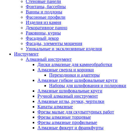
Стеновые панели
Фонтаны, бассейны
Ванны и поддоны
Фасонные профили
Изделия из камня
Декоративное панно
Раковины, курны
Фасадный декор
Фасады, элементы мощения
Уникальные и эксклюзивные изделия
Инструмент
Алмазный инструмент
Диски алмазные для камнеобработки
Алмазные сверла и коронки
Переходники и адаптеры
Алмазные гибкие шлифовальные круги
Наборы для шлифования и полировки
Алмазные шлифовальные круги
Ручной алмазный инструмент
Алмазные иглы, ручки, чертилки
Канаты алмазные
Фрезы малые для скульптурных работ
Фрезы алмазные торцевые
Фрезы алмазные профильные
Алмазные фикерт и франкфурты