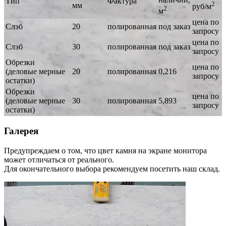
Тип
Фактура
2
мм
руб/м
2
м
цена по
Слэб
20
полированная
под заказ
запросу
цена по
Слэб
30
полированная
под заказ
запросу
Обрезки
цена по
(деловые мерные
20
полированная
0,216
запросу
остатки)
Обрезки
цена по
(деловые мерные
30
полированная
5,893
запросу
остатки)
Галерея
Предупреждаем о том, что цвет камня на экране монитора
может отличаться от реального.
Для окончательного выбора рекомендуем посетить наш склад.