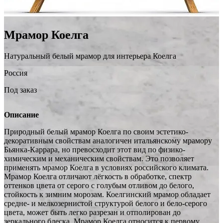
Мрамор Коелга
Натуральный белый мрамор для интерьера Коелга
Россия
Под заказ
Описание
Природный белый мрамор Коелга по своим эстетико-
декоративным свойствам аналогичен итальянскому мрамору
Бьянка-Каррара, но превосходит этот вид по физико-
химическим и механическим свойствам. Это позволяет
применять мрамор Коелга в условиях российского климата.
Мрамор Коелга отличают лёгкость в обработке, спектр
оттенков цвета от серого с голубым отливом до белого,
стойкость к зимним морозам. Коелгинский мрамор обладает
средне- и мелкозернистой структурой белого и бело-серого
цвета, может быть легко разрезан и отполирован до
зеркального блеска. Мрамор Коелга относится к первому