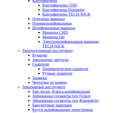
Кантофрезеры
Кантофрезеры CHD
Кантофрезеры Diamaster
Кантофрезеры TECH-NICK
Отрезные машины
Пневмошлифовальные
Шлифовальные машины
Машины CHD
Машины Dis
Электрошлифовальные машины
TECH-NICK
Твердосплавный инструмент
Бучарды
Закольники, шпунты
Скарпели
Пневматические скарпели
Ручные скарпели
Троянки
Чертилки по камню
Абразивный инструмент
Sait-диски, бумага шлифовальная
Абразивные сегменты тип Fickert
Абразивные сегменты тип Франкфурт
Бакелитовые шарошки
Круги шлифовальные лепестковые