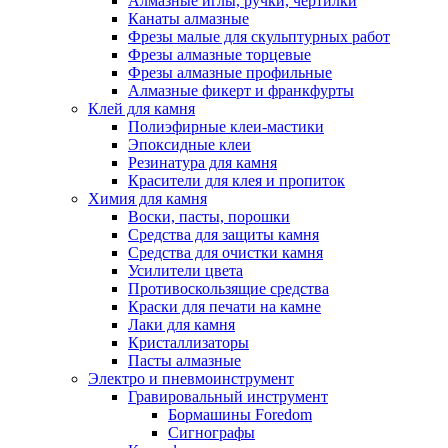
Алмазные иглы, ручки, чертилки
Канаты алмазные
Фрезы малые для скульптурных работ
Фрезы алмазные торцевые
Фрезы алмазные профильные
Алмазные фикерт и франкфурты
Клей для камня
Полиэфирные клеи-мастики
Эпоксидные клеи
Резинатура для камня
Красители для клея и пропиток
Химия для камня
Воски, пасты, порошки
Средства для защиты камня
Средства для очистки камня
Усилители цвета
Противоскользящие средства
Краски для печати на камне
Лаки для камня
Кристаллизаторы
Пасты алмазные
Электро и пневмоинструмент
Гравировальный инструмент
Бормашины Foredom
Сигнографы