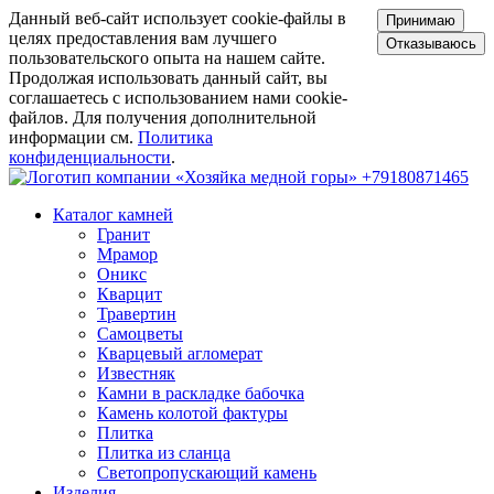
Данный веб-сайт использует cookie-файлы в
Принимаю
целях предоставления вам лучшего
Отказываюсь
пользовательского опыта на нашем сайте.
Продолжая использовать данный сайт, вы
соглашаетесь с использованием нами cookie-
файлов. Для получения дополнительной
информации см.
Политика
конфиденциальности
.
+79180871465
Каталог камней
Гранит
Мрамор
Оникс
Кварцит
Травертин
Самоцветы
Кварцевый агломерат
Известняк
Камни в раскладке бабочка
Камень колотой фактуры
Плитка
Плитка из сланца
Светопропускающий камень
Изделия