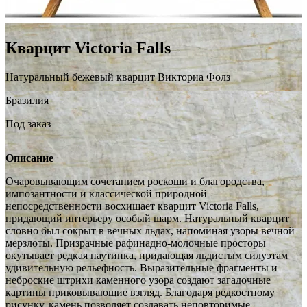
Кварцит Victoria Falls
Натуральный бежевый кварцит Викториа Фолз
Бразилия
Под заказ
Описание
Очаровывающим сочетанием роскоши и благородства,
импозантности и классической природной
непосредственности восхищает кварцит Victoria Falls,
придающий интерьеру особый шарм. Натуральный кварцит
словно был сокрыт в вечных льдах, напоминая узоры вечной
мерзлоты. Призрачные рафинадно-молочные просторы
окутывает редкая паутинка, придающая льдистым силуэтам
удивительную рельефность. Выразительные фрагменты и
неброские штрихи каменного узора создают загадочные
картины приковывающие взгляд. Благодаря редкостному
рисунку, камень позволяет создавать неповторимые,