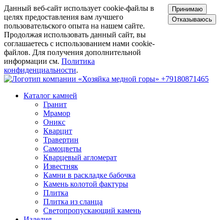
Данный веб-сайт использует cookie-файлы в
Принимаю
целях предоставления вам лучшего
Отказываюсь
пользовательского опыта на нашем сайте.
Продолжая использовать данный сайт, вы
соглашаетесь с использованием нами cookie-
файлов. Для получения дополнительной
информации см.
Политика
конфиденциальности
.
+79180871465
Каталог камней
Гранит
Мрамор
Оникс
Кварцит
Травертин
Самоцветы
Кварцевый агломерат
Известняк
Камни в раскладке бабочка
Камень колотой фактуры
Плитка
Плитка из сланца
Светопропускающий камень
Изделия