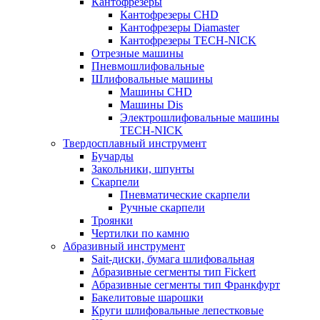
Кантофрезеры
Кантофрезеры CHD
Кантофрезеры Diamaster
Кантофрезеры TECH-NICK
Отрезные машины
Пневмошлифовальные
Шлифовальные машины
Машины CHD
Машины Dis
Электрошлифовальные машины
TECH-NICK
Твердосплавный инструмент
Бучарды
Закольники, шпунты
Скарпели
Пневматические скарпели
Ручные скарпели
Троянки
Чертилки по камню
Абразивный инструмент
Sait-диски, бумага шлифовальная
Абразивные сегменты тип Fickert
Абразивные сегменты тип Франкфурт
Бакелитовые шарошки
Круги шлифовальные лепестковые