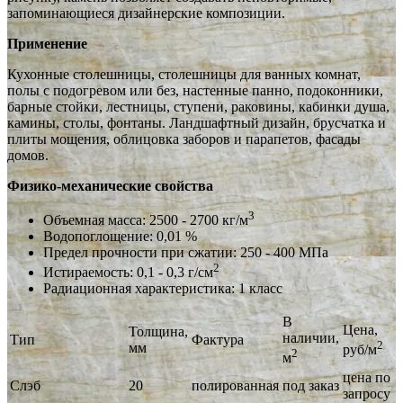
запоминающиеся дизайнерские композиции.
Применение
Кухонные столешницы, столешницы для ванных комнат,
полы с подогревом или без, настенные панно, подоконники,
барные стойки, лестницы, ступени, раковины, кабинки душа,
камины, столы, фонтаны. Ландшафтный дизайн, брусчатка и
плиты мощения, облицовка заборов и парапетов, фасады
домов.
Физико-механические свойства
3
Объемная масса: 2500 - 2700 кг/м
Водопоглощение: 0,01 %
Предел прочности при сжатии: 250 - 400 МПа
2
Истираемость: 0,1 - 0,3 г/см
Радиационная характеристика: 1 класс
В
Цена,
Толщина,
наличии,
Тип
Фактура
2
мм
руб/м
2
м
цена по
Слэб
20
полированная
под заказ
запросу