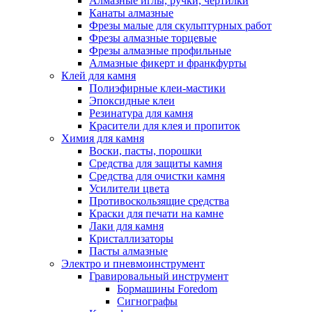
Алмазные иглы, ручки, чертилки
Канаты алмазные
Фрезы малые для скульптурных работ
Фрезы алмазные торцевые
Фрезы алмазные профильные
Алмазные фикерт и франкфурты
Клей для камня
Полиэфирные клеи-мастики
Эпоксидные клеи
Резинатура для камня
Красители для клея и пропиток
Химия для камня
Воски, пасты, порошки
Средства для защиты камня
Средства для очистки камня
Усилители цвета
Противоскользящие средства
Краски для печати на камне
Лаки для камня
Кристаллизаторы
Пасты алмазные
Электро и пневмоинструмент
Гравировальный инструмент
Бормашины Foredom
Сигнографы