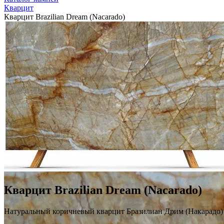
Кварцит
Кварцит Brazilian Dream (Nacarado)
Кварцит Brazilian Dream (Nacarado)
Натуральный коричневый кварцит Бразилиан Дрим (Накарадо)