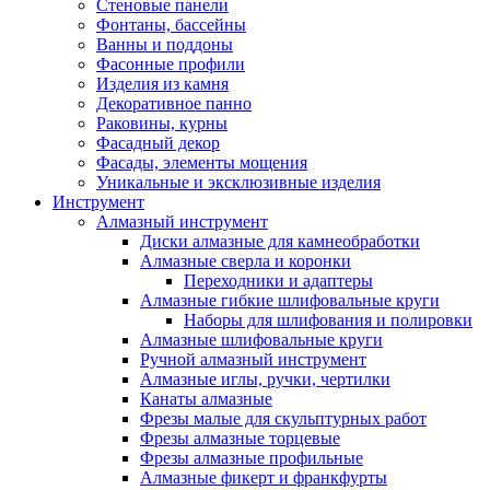
Стеновые панели
Фонтаны, бассейны
Ванны и поддоны
Фасонные профили
Изделия из камня
Декоративное панно
Раковины, курны
Фасадный декор
Фасады, элементы мощения
Уникальные и эксклюзивные изделия
Инструмент
Алмазный инструмент
Диски алмазные для камнеобработки
Алмазные сверла и коронки
Переходники и адаптеры
Алмазные гибкие шлифовальные круги
Наборы для шлифования и полировки
Алмазные шлифовальные круги
Ручной алмазный инструмент
Алмазные иглы, ручки, чертилки
Канаты алмазные
Фрезы малые для скульптурных работ
Фрезы алмазные торцевые
Фрезы алмазные профильные
Алмазные фикерт и франкфурты