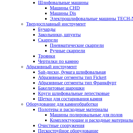
Шлифовальные машины
Машины CHD
Машины Dis
Электрошлифовальные машины TECH-
Твердосплавный инструмент
Бучарды
Закольники, шпунты
Скарпели
Пневматические скарпели
Ручные скарпели
Троянки
Чертилки по камню
Абразивный инструмент
Sait-диски, бумага шлифовальная
Абразивные сегменты тип Fickert
Абразивные сегменты тип Франкфурт
Бакелитовые шарошки
Круги шлифовальные лепестковые
Щетки для состаривания камня
Оборудование для камнеобработки
Полотеры и расходные материалы
Машины полировальные для полов
Комплектующие и расходные материал
Очистные сооружения
Пескоструйное оборудование