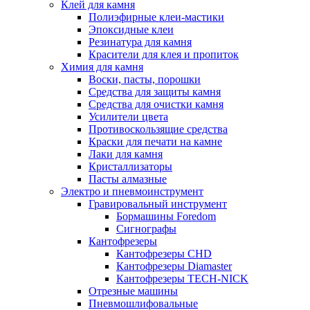
Клей для камня
Полиэфирные клеи-мастики
Эпоксидные клеи
Резинатура для камня
Красители для клея и пропиток
Химия для камня
Воски, пасты, порошки
Средства для защиты камня
Средства для очистки камня
Усилители цвета
Противоскользящие средства
Краски для печати на камне
Лаки для камня
Кристаллизаторы
Пасты алмазные
Электро и пневмоинструмент
Гравировальный инструмент
Бормашины Foredom
Сигнографы
Кантофрезеры
Кантофрезеры CHD
Кантофрезеры Diamaster
Кантофрезеры TECH-NICK
Отрезные машины
Пневмошлифовальные