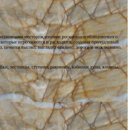
м различными месторождениями роскошного облицовочного
оторые пересекаются и расходятся, создавая причудливый
о, ценится высоко, выглядит стильно, дорого и эксклюзивно.
йки, лестницы, ступени, раковины, кабинки душа, камины,