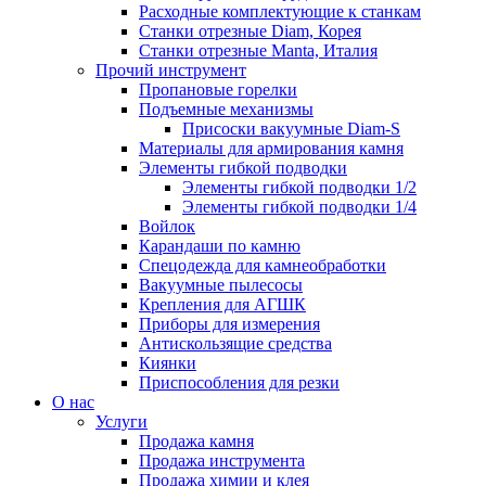
Расходные комплектующие к станкам
Станки отрезные Diam, Корея
Станки отрезные Manta, Италия
Прочий инструмент
Пропановые горелки
Подъeмные механизмы
Присоски вакуумные Diam-S
Материалы для армирования камня
Элементы гибкой подводки
Элементы гибкой подводки 1/2
Элементы гибкой подводки 1/4
Войлок
Карандаши по камню
Спецодежда для камнеобработки
Вакуумные пылесосы
Крепления для АГШК
Приборы для измерения
Антискользящие средства
Киянки
Приспособления для резки
О нас
Услуги
Продажа камня
Продажа инструмента
Продажа химии и клея