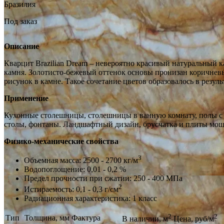
Бразилия
Под заказ
Описание
Кварцит Brazilian Dream – невероятно красивый натуральный
камня. Золотисто-бежевый оттенок основы пронизан коричневы
рисунок в камне. Такое сочетание цветов образовалось в резул
Применение
Кухонные столешницы, столешницы в ванную комнату, полы с п
столы, фонтаны. Ландшафтный дизайн, брусчатка и плиты моще
Физико-механические свойства
3
Объемная масса: 2500 - 2700 кг/м
Водопоглощение: 0,01 - 0,2 %
Предел прочности при сжатии: 250 - 400 МПа
2
Истираемость: 0,1 - 0,3 г/см
Радиационная характеристика: 1 класс
2
2
Тип
Толщина, мм
Фактура
В наличии, м
Цена, руб/м