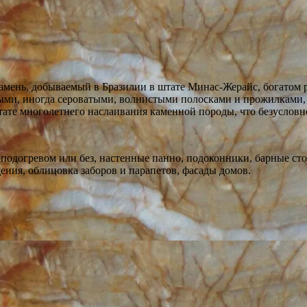
 камень, добываемый в Бразилии в штате Минас-Жерайс, богато
ми, иногда сероватыми, волнистыми полосками и прожилками, к
ьтате многолетнего наслаивания каменной породы, что безусловн
одогревом или без, настенные панно, подоконники, барные сто
ния, облицовка заборов и парапетов, фасады домов.