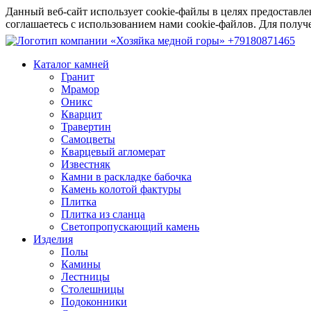
Данный веб-сайт использует cookie-файлы в целях предоставле
соглашаетесь с использованием нами cookie-файлов. Для пол
+79180871465
Каталог камней
Гранит
Мрамор
Оникс
Кварцит
Травертин
Самоцветы
Кварцевый агломерат
Известняк
Камни в раскладке бабочка
Камень колотой фактуры
Плитка
Плитка из сланца
Светопропускающий камень
Изделия
Полы
Камины
Лестницы
Столешницы
Подоконники