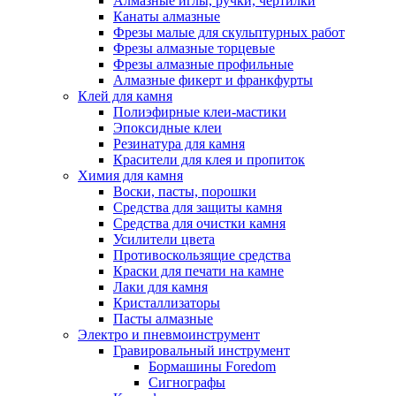
Алмазные иглы, ручки, чертилки
Канаты алмазные
Фрезы малые для скульптурных работ
Фрезы алмазные торцевые
Фрезы алмазные профильные
Алмазные фикерт и франкфурты
Клей для камня
Полиэфирные клеи-мастики
Эпоксидные клеи
Резинатура для камня
Красители для клея и пропиток
Химия для камня
Воски, пасты, порошки
Средства для защиты камня
Средства для очистки камня
Усилители цвета
Противоскользящие средства
Краски для печати на камне
Лаки для камня
Кристаллизаторы
Пасты алмазные
Электро и пневмоинструмент
Гравировальный инструмент
Бормашины Foredom
Сигнографы