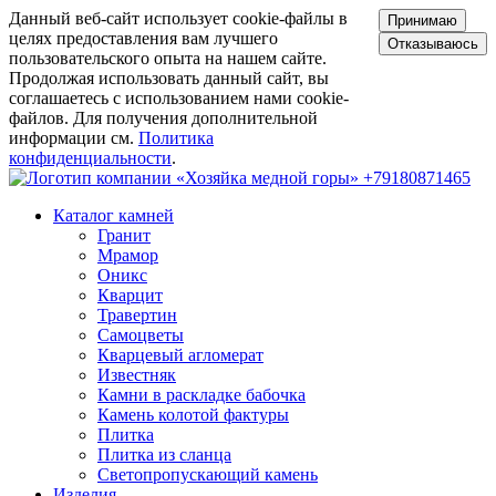
Данный веб-сайт использует cookie-файлы в
Принимаю
целях предоставления вам лучшего
Отказываюсь
пользовательского опыта на нашем сайте.
Продолжая использовать данный сайт, вы
соглашаетесь с использованием нами cookie-
файлов. Для получения дополнительной
информации см.
Политика
конфиденциальности
.
+79180871465
Каталог камней
Гранит
Мрамор
Оникс
Кварцит
Травертин
Самоцветы
Кварцевый агломерат
Известняк
Камни в раскладке бабочка
Камень колотой фактуры
Плитка
Плитка из сланца
Светопропускающий камень
Изделия