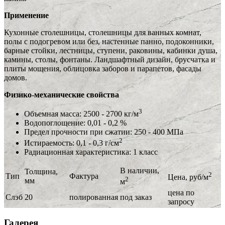
Применение
Кухонные столешницы, столешницы для ванных комнат,
полы с подогревом или без, настенные панно, подоконники,
барные стойки, лестницы, ступени, раковины, кабинки душа,
камины, столы, фонтаны. Ландшафтный дизайн, брусчатка и
плиты мощения, облицовка заборов и парапетов, фасады
домов.
Физико-механические свойства
3
Объемная масса: 2500 - 2700 кг/м
Водопоглощение: 0,01 - 0,2 %
Предел прочности при сжатии: 250 - 400 МПа
2
Истираемость: 0,1 - 0,3 г/см
Радиационная характеристика: 1 класс
В наличии,
Толщина,
2
Тип
Фактура
Цена, руб/м
2
мм
м
цена по
Слэб
20
полированная
под заказ
запросу
Галерея