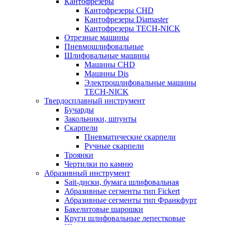
Кантофрезеры
Кантофрезеры CHD
Кантофрезеры Diamaster
Кантофрезеры TECH-NICK
Отрезные машины
Пневмошлифовальные
Шлифовальные машины
Машины CHD
Машины Dis
Электрошлифовальные машины
TECH-NICK
Твердосплавный инструмент
Бучарды
Закольники, шпунты
Скарпели
Пневматические скарпели
Ручные скарпели
Троянки
Чертилки по камню
Абразивный инструмент
Sait-диски, бумага шлифовальная
Абразивные сегменты тип Fickert
Абразивные сегменты тип Франкфурт
Бакелитовые шарошки
Круги шлифовальные лепестковые