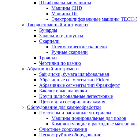
Шлифовальные машины
Машины CHD
Машины Dis
Электрошлифовальные машины TECH-
Твердосплавный инструмент
Бучарды
Закольники, шпунты
Скарпели
Пневматические скарпели
Ручные скарпели
Троянки
Чертилки по камню
Абразивный инструмент
Sait-диски, бумага шлифовальная
Абразивные сегменты тип Fickert
Абразивные сегменты тип Франкфурт
Бакелитовые шарошки
Круги шлифовальные лепестковые
Щетки для состаривания камня
Оборудование для камнеобработки
Полотеры и расходные материалы
Машины полировальные для полов
Комплектующие и расходные материал
Очистные сооружения
Пескоструйное оборудование