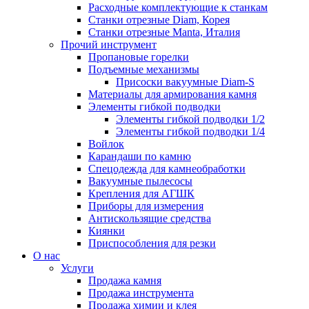
Расходные комплектующие к станкам
Станки отрезные Diam, Корея
Станки отрезные Manta, Италия
Прочий инструмент
Пропановые горелки
Подъeмные механизмы
Присоски вакуумные Diam-S
Материалы для армирования камня
Элементы гибкой подводки
Элементы гибкой подводки 1/2
Элементы гибкой подводки 1/4
Войлок
Карандаши по камню
Спецодежда для камнеобработки
Вакуумные пылесосы
Крепления для АГШК
Приборы для измерения
Антискользящие средства
Киянки
Приспособления для резки
О нас
Услуги
Продажа камня
Продажа инструмента
Продажа химии и клея