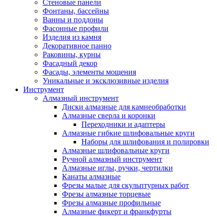
Стеновые панели
Фонтаны, бассейны
Ванны и поддоны
Фасонные профили
Изделия из камня
Декоративное панно
Раковины, курны
Фасадный декор
Фасады, элементы мощения
Уникальные и эксклюзивные изделия
Инструмент
Алмазный инструмент
Диски алмазные для камнеобработки
Алмазные сверла и коронки
Переходники и адаптеры
Алмазные гибкие шлифовальные круги
Наборы для шлифования и полировки
Алмазные шлифовальные круги
Ручной алмазный инструмент
Алмазные иглы, ручки, чертилки
Канаты алмазные
Фрезы малые для скульптурных работ
Фрезы алмазные торцевые
Фрезы алмазные профильные
Алмазные фикерт и франкфурты