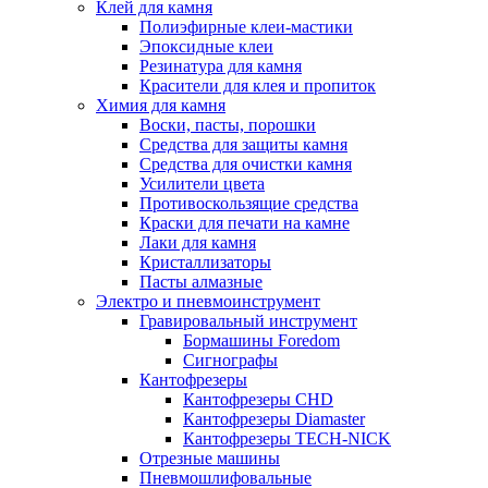
Клей для камня
Полиэфирные клеи-мастики
Эпоксидные клеи
Резинатура для камня
Красители для клея и пропиток
Химия для камня
Воски, пасты, порошки
Средства для защиты камня
Средства для очистки камня
Усилители цвета
Противоскользящие средства
Краски для печати на камне
Лаки для камня
Кристаллизаторы
Пасты алмазные
Электро и пневмоинструмент
Гравировальный инструмент
Бормашины Foredom
Сигнографы
Кантофрезеры
Кантофрезеры CHD
Кантофрезеры Diamaster
Кантофрезеры TECH-NICK
Отрезные машины
Пневмошлифовальные