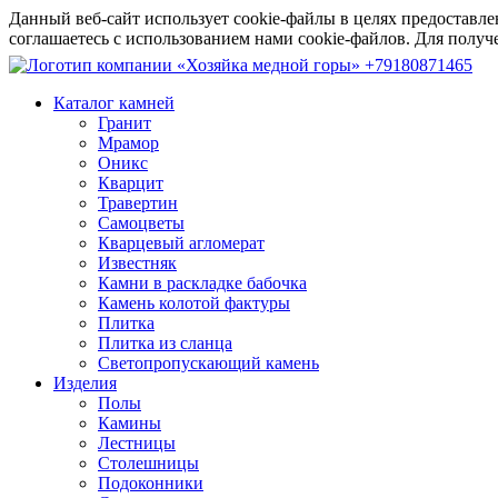
Данный веб-сайт использует cookie-файлы в целях предоставле
соглашаетесь с использованием нами cookie-файлов. Для пол
+79180871465
Каталог камней
Гранит
Мрамор
Оникс
Кварцит
Травертин
Самоцветы
Кварцевый агломерат
Известняк
Камни в раскладке бабочка
Камень колотой фактуры
Плитка
Плитка из сланца
Светопропускающий камень
Изделия
Полы
Камины
Лестницы
Столешницы
Подоконники