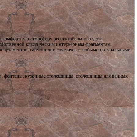
о комфортную атмосферу респектабельного уюта.
свойственной классическим интерьерным фрагментам.
 апартаментов, гармонично сочетаясь с любыми натуральными
олы, фонтаны, кухонные столешницы, столешницы для ванных