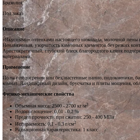
Бразилия
Под заказ
Описание
«Вкусными» оттенками настоящего шоколада, молочной пены и
Ненавязчивая, узорчатость каменных элементов без резких ко
Аристократичный, глубокий блеск благородного камня подчёр
материалами.
Применение
Полы с подогревом или без, настенные панно, подоконники, 
комнат. Ландшафтный дизайн, брусчатка и плиты мощения, обл
Физико-механические свойства
3
Объемная масса: 2500 - 2700 кг/м
Водопоглощение: 0,01 - 0,2 %
Предел прочности при сжатии: 250 - 400 МПа
2
Истираемость: 0,1 - 0,3 г/см
Радиационная характеристика: 1 класс