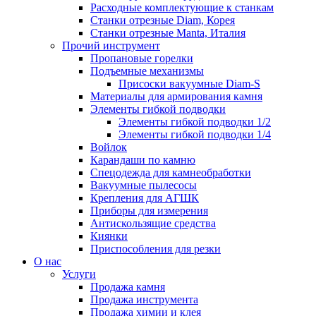
Расходные комплектующие к станкам
Станки отрезные Diam, Корея
Станки отрезные Manta, Италия
Прочий инструмент
Пропановые горелки
Подъeмные механизмы
Присоски вакуумные Diam-S
Материалы для армирования камня
Элементы гибкой подводки
Элементы гибкой подводки 1/2
Элементы гибкой подводки 1/4
Войлок
Карандаши по камню
Спецодежда для камнеобработки
Вакуумные пылесосы
Крепления для АГШК
Приборы для измерения
Антискользящие средства
Киянки
Приспособления для резки
О нас
Услуги
Продажа камня
Продажа инструмента
Продажа химии и клея