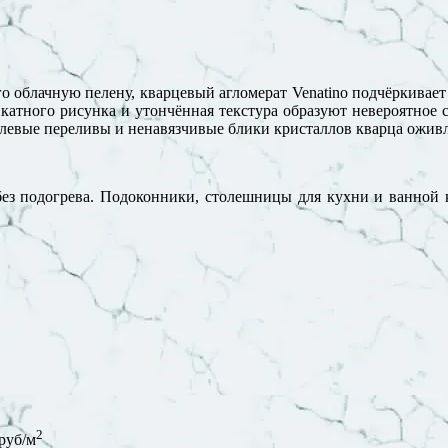
 облачную пелену, кварцевый агломерат Venatino подчёркивает
катного рисунка и утончённая текстура образуют невероятное 
левые переливы и ненавязчивые блики кристаллов кварца оживл
без подогрева. Подоконники, столешницы для кухни и ванной 
2
руб/м