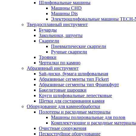
Шлифовальные машины
Машины CHD
Машины Dis
Электрошлифовальные машины TECH-
Твердосплавный инструмент
Бучарды
Закольники, шпунты
Скарпели
Пневматические скарпели
Ручные скарпели
Троянки
Чертилки по камню
Абразивный инструмент
Sait-диски, бумага шлифовальная
Абразивные сегменты тип Fickert
Абразивные сегменты тип Франкфурт
Бакелитовые шарошки
Круги шлифовальные лепестковые
Щетки для состаривания камня
Оборудование для камнеобработки
Полотеры и расходные материалы
Машины полировальные для полов
Комплектующие и расходные материал
Очистные сооружения
Пескоструйное оборудование