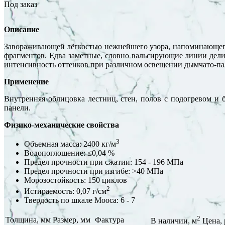
Под заказ
Описание
Завораживающей лёгкостью нежнейшего узора, напоминающего
фрагментов. Едва заметные, словно вальсирующие линии дели
интенсивность оттенков при различном освещении дымчато-па
Применение
Внутренняя облицовка лестниц, стен, полов с подогревом и 
панели.
Физико-механические свойства
3
Объемная масса: 2400 кг/м
Водопоглощение: ≤0,04 %
Предел прочности при сжатии: 154 - 196 МПа
Предел прочности при изгибе: >40 МПа
Морозостойкость: 150 циклов
2
Истираемость: 0,07 г/см
Твердость по шкале Мооса: 6 - 7
2
Толщина, мм
Размер, мм
Фактура
В наличии, м
Цена, 