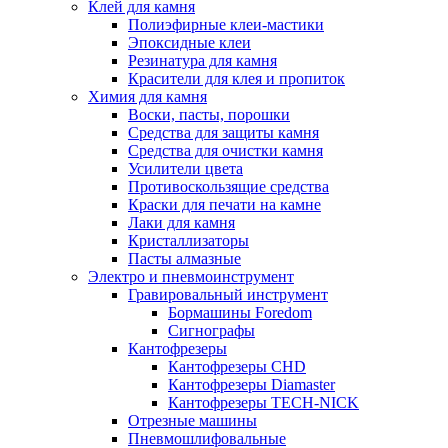
Клей для камня
Полиэфирные клеи-мастики
Эпоксидные клеи
Резинатура для камня
Красители для клея и пропиток
Химия для камня
Воски, пасты, порошки
Средства для защиты камня
Средства для очистки камня
Усилители цвета
Противоскользящие средства
Краски для печати на камне
Лаки для камня
Кристаллизаторы
Пасты алмазные
Электро и пневмоинструмент
Гравировальный инструмент
Бормашины Foredom
Сигнографы
Кантофрезеры
Кантофрезеры CHD
Кантофрезеры Diamaster
Кантофрезеры TECH-NICK
Отрезные машины
Пневмошлифовальные