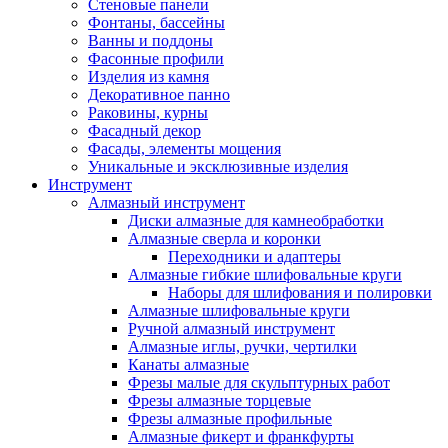
Стеновые панели
Фонтаны, бассейны
Ванны и поддоны
Фасонные профили
Изделия из камня
Декоративное панно
Раковины, курны
Фасадный декор
Фасады, элементы мощения
Уникальные и эксклюзивные изделия
Инструмент
Алмазный инструмент
Диски алмазные для камнеобработки
Алмазные сверла и коронки
Переходники и адаптеры
Алмазные гибкие шлифовальные круги
Наборы для шлифования и полировки
Алмазные шлифовальные круги
Ручной алмазный инструмент
Алмазные иглы, ручки, чертилки
Канаты алмазные
Фрезы малые для скульптурных работ
Фрезы алмазные торцевые
Фрезы алмазные профильные
Алмазные фикерт и франкфурты