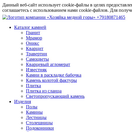
Данный веб-сайт использует cookie-файлы в целях предоставле
соглашаетесь с использованием нами cookie-файлов. Для пол
+79180871465
Каталог камней
Гранит
Мрамор
Оникс
Кварцит
Травертин
Самоцветы
Кварцевый агломерат
Известняк
Камни в раскладке бабочка
Камень колотой фактуры
Плитка
Плитка из сланца
Светопропускающий камень
Изделия
Полы
Камины
Лестницы
Столешницы
Подоконники