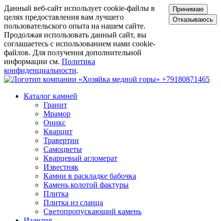
Данный веб-сайт использует cookie-файлы в
Принимаю
целях предоставления вам лучшего
Отказываюсь
пользовательского опыта на нашем сайте.
Продолжая использовать данный сайт, вы
соглашаетесь с использованием нами cookie-
файлов. Для получения дополнительной
информации см.
Политика
конфиденциальности
.
+79180871465
Каталог камней
Гранит
Мрамор
Оникс
Кварцит
Травертин
Самоцветы
Кварцевый агломерат
Известняк
Камни в раскладке бабочка
Камень колотой фактуры
Плитка
Плитка из сланца
Светопропускающий камень
Изделия