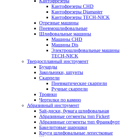
Кантофрезеры
Кантофрезеры CHD
Кантофрезеры Diamaster
Кантофрезеры TECH-NICK
Отрезные машины
Пневмошлифовальные
Шлифовальные машины
Машины CHD
Машины Dis
Электрошлифовальные машины
TECH-NICK
Твердосплавный инструмент
Бучарды
Закольники, шпунты
Скарпели
Пневматические скарпели
Ручные скарпели
Троянки
Чертилки по камню
Абразивный инструмент
Sait-диски, бумага шлифовальная
Абразивные сегменты тип Fickert
Абразивные сегменты тип Франкфурт
Бакелитовые шарошки
Круги шлифовальные лепестковые