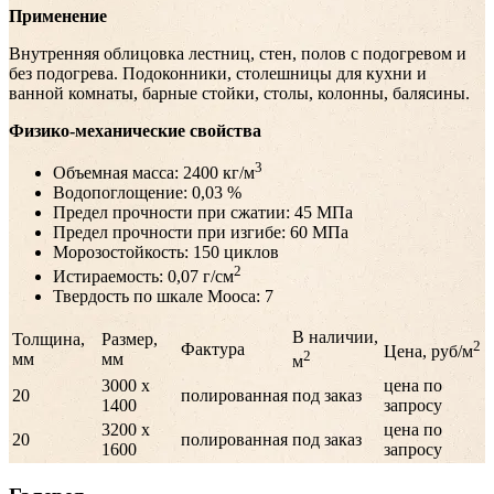
Применение
Внутренняя облицовка лестниц, стен, полов с подогревом и
без подогрева. Подоконники, столешницы для кухни и
ванной комнаты, барные стойки, столы, колонны, балясины.
Физико-механические свойства
3
Объемная масса: 2400 кг/м
Водопоглощение: 0,03 %
Предел прочности при сжатии: 45 МПа
Предел прочности при изгибе: 60 МПа
Морозостойкость: 150 циклов
2
Истираемость: 0,07 г/см
Твердость по шкале Мооса: 7
В наличии,
Толщина,
Размер,
2
Фактура
Цена, руб/м
2
мм
мм
м
3000 х
цена по
20
полированная
под заказ
1400
запросу
3200 х
цена по
20
полированная
под заказ
1600
запросу