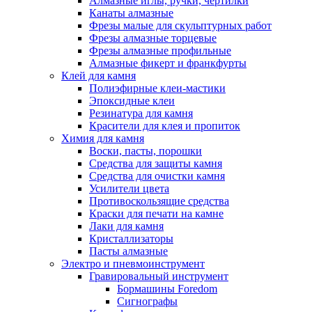
Алмазные иглы, ручки, чертилки
Канаты алмазные
Фрезы малые для скульптурных работ
Фрезы алмазные торцевые
Фрезы алмазные профильные
Алмазные фикерт и франкфурты
Клей для камня
Полиэфирные клеи-мастики
Эпоксидные клеи
Резинатура для камня
Красители для клея и пропиток
Химия для камня
Воски, пасты, порошки
Средства для защиты камня
Средства для очистки камня
Усилители цвета
Противоскользящие средства
Краски для печати на камне
Лаки для камня
Кристаллизаторы
Пасты алмазные
Электро и пневмоинструмент
Гравировальный инструмент
Бормашины Foredom
Сигнографы