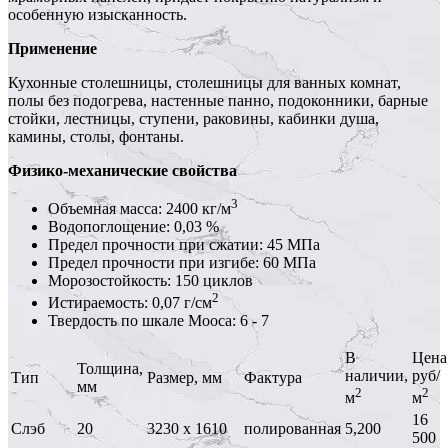
особенную изысканность.
Применение
Кухонные столешницы, столешницы для ванных комнат,
полы без подогрева, настенные панно, подоконники, барные
стойки, лестницы, ступени, раковины, кабинки душа,
камины, столы, фонтаны.
Физико-механические свойства
3
Объемная масса: 2400 кг/м
Водопоглощение: 0,03 %
Предел прочности при сжатии: 45 МПа
Предел прочности при изгибе: 60 МПа
Морозостойкость: 150 циклов
2
Истираемость: 0,07 г/см
Твердость по шкале Мооса: 6 - 7
В
Цена
Толщина,
наличии,
руб/
Тип
Размер, мм
Фактура
мм
2
2
м
м
16
Слэб
20
3230 х 1610
полированная
5,200
500