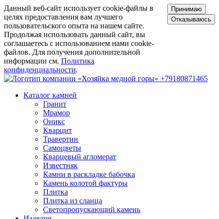
Данный веб-сайт использует cookie-файлы в
Принимаю
целях предоставления вам лучшего
Отказываюсь
пользовательского опыта на нашем сайте.
Продолжая использовать данный сайт, вы
соглашаетесь с использованием нами cookie-
файлов. Для получения дополнительной
информации см.
Политика
конфиденциальности
.
+79180871465
Каталог камней
Гранит
Мрамор
Оникс
Кварцит
Травертин
Самоцветы
Кварцевый агломерат
Известняк
Камни в раскладке бабочка
Камень колотой фактуры
Плитка
Плитка из сланца
Светопропускающий камень
Изделия