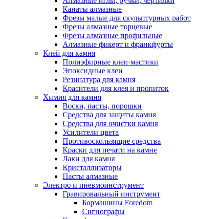
Алмазные иглы, ручки, чертилки
Канаты алмазные
Фрезы малые для скульптурных работ
Фрезы алмазные торцевые
Фрезы алмазные профильные
Алмазные фикерт и франкфурты
Клей для камня
Полиэфирные клеи-мастики
Эпоксидные клеи
Резинатура для камня
Красители для клея и пропиток
Химия для камня
Воски, пасты, порошки
Средства для защиты камня
Средства для очистки камня
Усилители цвета
Противоскользящие средства
Краски для печати на камне
Лаки для камня
Кристаллизаторы
Пасты алмазные
Электро и пневмоинструмент
Гравировальный инструмент
Бормашины Foredom
Сигнографы