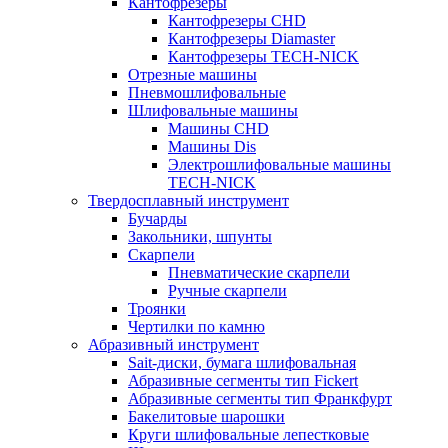
Кантофрезеры
Кантофрезеры CHD
Кантофрезеры Diamaster
Кантофрезеры TECH-NICK
Отрезные машины
Пневмошлифовальные
Шлифовальные машины
Машины CHD
Машины Dis
Электрошлифовальные машины
TECH-NICK
Твердосплавный инструмент
Бучарды
Закольники, шпунты
Скарпели
Пневматические скарпели
Ручные скарпели
Троянки
Чертилки по камню
Абразивный инструмент
Sait-диски, бумага шлифовальная
Абразивные сегменты тип Fickert
Абразивные сегменты тип Франкфурт
Бакелитовые шарошки
Круги шлифовальные лепестковые