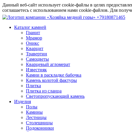
Данный веб-сайт использует cookie-файлы в целях предоставле
соглашаетесь с использованием нами cookie-файлов. Для пол
+79180871465
Каталог камней
Гранит
Мрамор
Оникс
Кварцит
Травертин
Самоцветы
Кварцевый агломерат
Известняк
Камни в раскладке бабочка
Камень колотой фактуры
Плитка
Плитка из сланца
Светопропускающий камень
Изделия
Полы
Камины
Лестницы
Столешницы
Подоконники