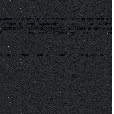
й черный фон с тонкими серебристыми и серыми вкраплениями
серебряные и серые вкрапления кварцевого агломерата Silver
эффектность любому пространству, что делает ее идеальным
кварцевого агломерата Silver Night и привнесите волшебство
естницы, ступени, раковины, кабинки душа, камины, столы,