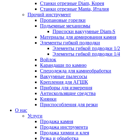
Станки отрезные Diam, Корея
Станки отрезные Manta, Италия
Прочий инструмент
Пропановые горелки
Подъeмные механизмы
Присоски вакуумные Diam-S
Материалы для армирования камня
Элементы гибкой подводки
Элементы гибкой подводки 1/2
Элементы гибкой подводки 1/4
Войлок
Карандаши по камню
Спецодежда для камнеобработки
Вакуумные пылесосы
Крепления для АГШК
Приборы для измерения
Антискользящие средства
Киянки
Приспособления для резки
О нас
Услуги
Продажа камня
Продажа инструмента
Продажа химии и клея
Резка и обработка