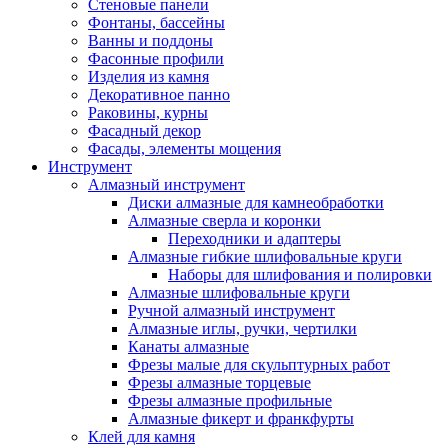
Стеновые панели
Фонтаны, бассейны
Ванны и поддоны
Фасонные профили
Изделия из камня
Декоративное панно
Раковины, курны
Фасадный декор
Фасады, элементы мощения
Инструмент
Алмазный инструмент
Диски алмазные для камнеобработки
Алмазные сверла и коронки
Переходники и адаптеры
Алмазные гибкие шлифовальные круги
Наборы для шлифования и полировки
Алмазные шлифовальные круги
Ручной алмазный инструмент
Алмазные иглы, ручки, чертилки
Канаты алмазные
Фрезы малые для скульптурных работ
Фрезы алмазные торцевые
Фрезы алмазные профильные
Алмазные фикерт и франкфурты
Клей для камня