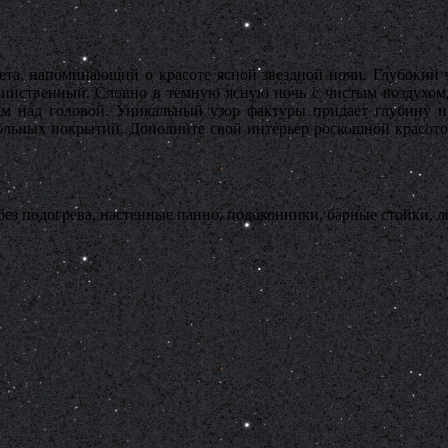
вета, напоминающий о красоте ясной звездной ночи. Глубоки
аинственный. Словно в темную ясную ночь с чистым воздухом, 
ам над головой. Уникальный узор фактуры придает глубину и 
льных покрытий. Дополните свой интерьер роскошной красотой 
з подогрева, настенные панно, подоконники, барные стойки, л