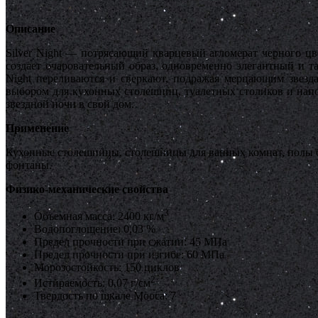
Описание
Silver Night — потрясающий кварцевый агломерат черного ц
создает очаровательный образ, одновременно элегантный и т
Night переливаются и сверкают, подражая мерцающим звезд
выбором для кухонных столешниц, туалетных столиков и напо
звездной ночи в свой дом.
Применение
Кухонные столешницы, столешницы для ванных комнат, полы бе
фонтаны.
Физико-механические свойства
3
Объемная масса: 2400 кг/м
Водопоглощение: 0,03 %
Предел прочности при сжатии: 45 МПа
Предел прочности при изгибе: 60 МПа
Морозостойкость: 150 циклов
2
Истираемость: 0,07 г/см
Твердость по шкале Мооса: 7