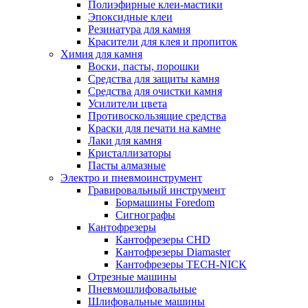
Полиэфирные клеи-мастики
Эпоксидные клеи
Резинатура для камня
Красители для клея и пропиток
Химия для камня
Воски, пасты, порошки
Средства для защиты камня
Средства для очистки камня
Усилители цвета
Противоскользящие средства
Краски для печати на камне
Лаки для камня
Кристаллизаторы
Пасты алмазные
Электро и пневмоинструмент
Гравировальный инструмент
Бормашины Foredom
Сигнографы
Кантофрезеры
Кантофрезеры CHD
Кантофрезеры Diamaster
Кантофрезеры TECH-NICK
Отрезные машины
Пневмошлифовальные
Шлифовальные машины