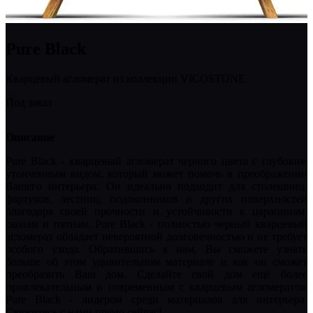
Pure Black
Кварцевый агломерат из коллекции VICOSTONE
Под заказ
Описание
Pure Black - кварцевый агломерат черного цвета с глубоким
утонченным видом, который может помочь в преображении
Вашего интерьера. Он идеально подходит для столешниц,
фартуков, лестниц, подоконников и других поверхностей
благодаря своей прочности и устойчивости к царапинам,
сколам и пятнам. Pure Black - полностью черный кварцевый
агломерат обладает невероятной долговечностью и не требует
особого ухода. Обратившись к нам, Вы сможете узнать
больше об этом удивительном материале и как он сможет
преобразить Ваш дом. Сделайте свой дом ещё более
привлекательным и современным с кварцевым агломератом
Pure Black - лидером среди материалов для интерьера.
Свяжитесь с нами прямо сейчас!