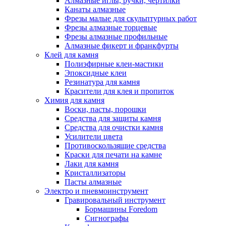
Алмазные иглы, ручки, чертилки
Канаты алмазные
Фрезы малые для скульптурных работ
Фрезы алмазные торцевые
Фрезы алмазные профильные
Алмазные фикерт и франкфурты
Клей для камня
Полиэфирные клеи-мастики
Эпоксидные клеи
Резинатура для камня
Красители для клея и пропиток
Химия для камня
Воски, пасты, порошки
Средства для защиты камня
Средства для очистки камня
Усилители цвета
Противоскользящие средства
Краски для печати на камне
Лаки для камня
Кристаллизаторы
Пасты алмазные
Электро и пневмоинструмент
Гравировальный инструмент
Бормашины Foredom
Сигнографы