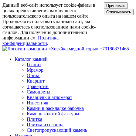
Данный веб-сайт использует cookie-файлы в
Принимаю
целях предоставления вам лучшего
Отказываюсь
пользовательского опыта на нашем сайте.
Продолжая использовать данный сайт, вы
соглашаетесь с использованием нами cookie-
файлов. Для получения дополнительной
информации см.
Политика
конфиденциальности
.
+79180871465
Каталог камней
Гранит
Мрамор
Оникс
Кварцит
Травертин
Самоцветы
Кварцевый агломерат
Известняк
Камни в раскладке бабочка
Камень колотой фактуры
Плитка
Плитка из сланца
Светопропускающий камень
Изделия