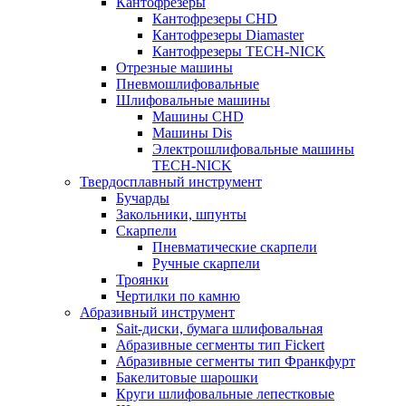
Кантофрезеры
Кантофрезеры CHD
Кантофрезеры Diamaster
Кантофрезеры TECH-NICK
Отрезные машины
Пневмошлифовальные
Шлифовальные машины
Машины CHD
Машины Dis
Электрошлифовальные машины
TECH-NICK
Твердосплавный инструмент
Бучарды
Закольники, шпунты
Скарпели
Пневматические скарпели
Ручные скарпели
Троянки
Чертилки по камню
Абразивный инструмент
Sait-диски, бумага шлифовальная
Абразивные сегменты тип Fickert
Абразивные сегменты тип Франкфурт
Бакелитовые шарошки
Круги шлифовальные лепестковые