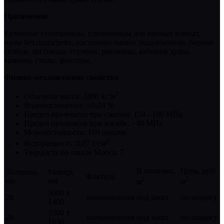
Применение
Кухонные столешницы, столешницы для ванных комнат,
полы без подогрева, настенные панно, подоконники, барные
стойки, лестницы, ступени, раковины, кабинки душа,
камины, столы, фонтаны.
Физико-механические свойства
3
Объемная масса: 2400 кг/м
Водопоглощение: ≤0,04 %
Предел прочности при сжатии: 154 - 196 МПа
Предел прочности при изгибе: >40 МПа
Морозостойкость: 150 циклов
2
Истираемость: 0,07 г/см
Твердость по шкале Мооса: 7
В наличии,
Цена, руб/
Толщина,
Размер,
Фактура
2
2
мм
мм
м
м
3000 х
20
полированная
под заказ
по запросу
1400
3300 х
20
полированная
под заказ
по запросу
1650