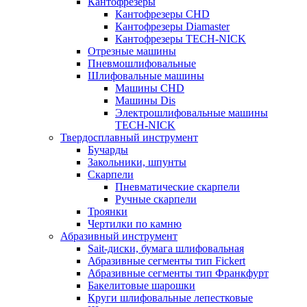
Кантофрезеры
Кантофрезеры CHD
Кантофрезеры Diamaster
Кантофрезеры TECH-NICK
Отрезные машины
Пневмошлифовальные
Шлифовальные машины
Машины CHD
Машины Dis
Электрошлифовальные машины
TECH-NICK
Твердосплавный инструмент
Бучарды
Закольники, шпунты
Скарпели
Пневматические скарпели
Ручные скарпели
Троянки
Чертилки по камню
Абразивный инструмент
Sait-диски, бумага шлифовальная
Абразивные сегменты тип Fickert
Абразивные сегменты тип Франкфурт
Бакелитовые шарошки
Круги шлифовальные лепестковые