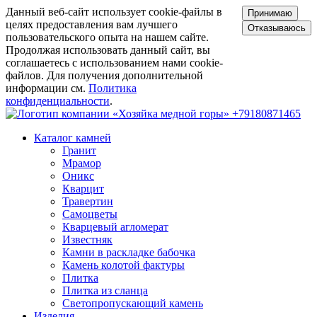
Данный веб-сайт использует cookie-файлы в
Принимаю
целях предоставления вам лучшего
Отказываюсь
пользовательского опыта на нашем сайте.
Продолжая использовать данный сайт, вы
соглашаетесь с использованием нами cookie-
файлов. Для получения дополнительной
информации см.
Политика
конфиденциальности
.
+79180871465
Каталог камней
Гранит
Мрамор
Оникс
Кварцит
Травертин
Самоцветы
Кварцевый агломерат
Известняк
Камни в раскладке бабочка
Камень колотой фактуры
Плитка
Плитка из сланца
Светопропускающий камень
Изделия