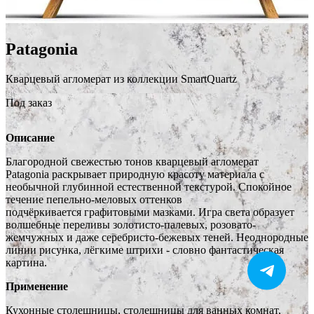
Patagonia
Кварцевый агломерат из коллекции SmartQuartz
Под заказ
Описание
Благородной свежестью тонов кварцевый агломерат
Patagonia раскрывает природную красоту материала с
необычной глубинной естественной текстурой. Спокойное
течение пепельно-меловых оттенков
подчёркивается графитовыми мазками. Игра света образует
волшебные переливы золотисто-палевых, розовато-
жемчужных и даже серебристо-бежевых теней. Неоднородные
линии рисунка, лёгкиме штрихи - словно фантастическая
картина.
Применение
Кухонные столешницы, столешницы для ванных комнат,