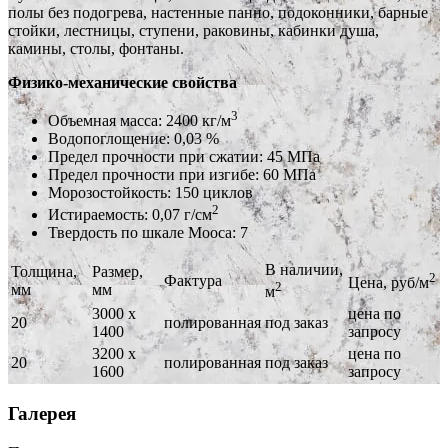
полы без подогрева, настенные панно, подоконники, барные
стойки, лестницы, ступени, раковины, кабинки душа,
камины, столы, фонтаны.
Физико-механические свойства
3
Объемная масса: 2400 кг/м
Водопоглощение: 0,03 %
Предел прочности при сжатии: 45 МПа
Предел прочности при изгибе: 60 МПа
Морозостойкость: 150 циклов
2
Истираемость: 0,07 г/см
Твердость по шкале Мооса: 7
В наличии,
Толщина,
Размер,
2
Фактура
Цена, руб/м
2
мм
мм
м
3000 х
цена по
20
полированная
под заказ
1400
запросу
3200 х
цена по
20
полированная
под заказ
1600
запросу
Галерея