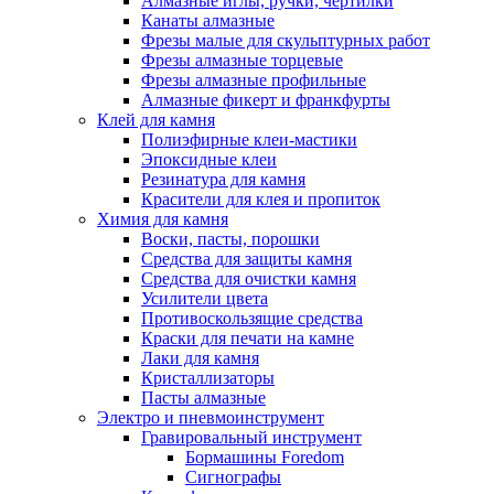
Алмазные иглы, ручки, чертилки
Канаты алмазные
Фрезы малые для скульптурных работ
Фрезы алмазные торцевые
Фрезы алмазные профильные
Алмазные фикерт и франкфурты
Клей для камня
Полиэфирные клеи-мастики
Эпоксидные клеи
Резинатура для камня
Красители для клея и пропиток
Химия для камня
Воски, пасты, порошки
Средства для защиты камня
Средства для очистки камня
Усилители цвета
Противоскользящие средства
Краски для печати на камне
Лаки для камня
Кристаллизаторы
Пасты алмазные
Электро и пневмоинструмент
Гравировальный инструмент
Бормашины Foredom
Сигнографы