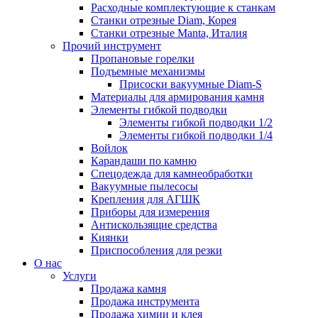
Расходные комплектующие к станкам
Станки отрезные Diam, Корея
Станки отрезные Manta, Италия
Прочий инструмент
Пропановые горелки
Подъeмные механизмы
Присоски вакуумные Diam-S
Материалы для армирования камня
Элементы гибкой подводки
Элементы гибкой подводки 1/2
Элементы гибкой подводки 1/4
Войлок
Карандаши по камню
Спецодежда для камнеобработки
Вакуумные пылесосы
Крепления для АГШК
Приборы для измерения
Антискользящие средства
Киянки
Приспособления для резки
О нас
Услуги
Продажа камня
Продажа инструмента
Продажа химии и клея