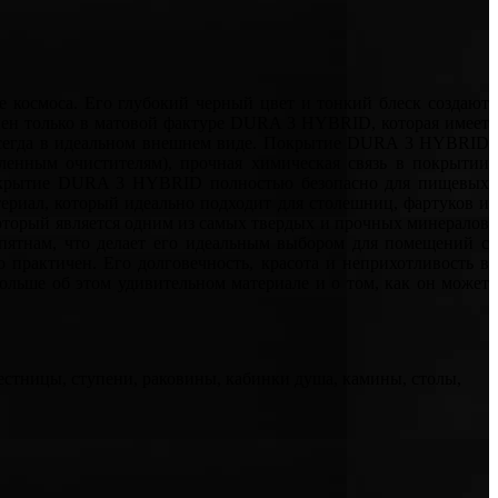
космоса. Его глубокий черный цвет и тонкий блеск создают
упен только в матовой фактуре DURA 3 HYBRID, которая имеет
я всегда в идеальном внешнем виде. Покрытие DURA 3 HYBRID
енным очистителям), прочная химическая связь в покрытии
 Покрытие DURA 3 HYBRID полностью безопасно для пищевых
ериал, который идеально подходит для столешниц, фартуков и
который является одним из самых твердых и прочных минералов
 пятнам, что делает его идеальным выбором для помещений с
практичен. Его долговечность, красота и неприхотливость в
ольше об этом удивительном материале и о том, как он может
естницы, ступени, раковины, кабинки душа, камины, столы,