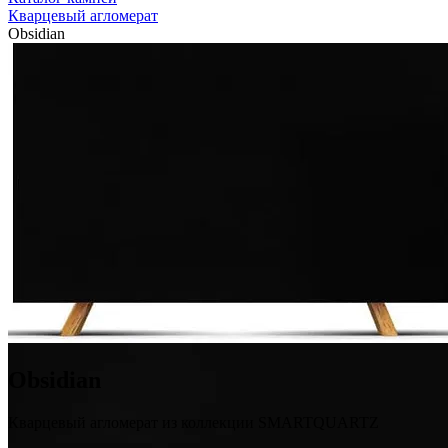
Кварцевый агломерат
Obsidian
Obsidian
Кварцевый агломерат из коллекции SMARTQUARTZ