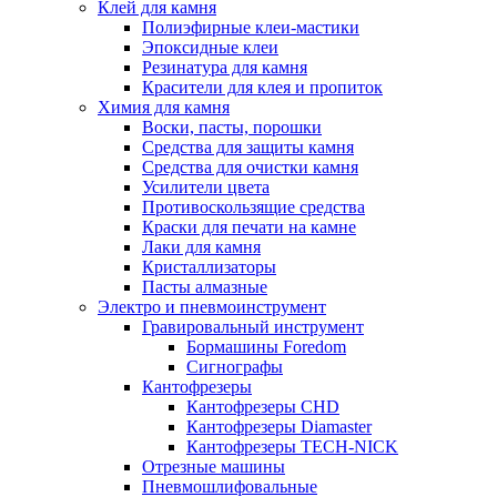
Клей для камня
Полиэфирные клеи-мастики
Эпоксидные клеи
Резинатура для камня
Красители для клея и пропиток
Химия для камня
Воски, пасты, порошки
Средства для защиты камня
Средства для очистки камня
Усилители цвета
Противоскользящие средства
Краски для печати на камне
Лаки для камня
Кристаллизаторы
Пасты алмазные
Электро и пневмоинструмент
Гравировальный инструмент
Бормашины Foredom
Сигнографы
Кантофрезеры
Кантофрезеры CHD
Кантофрезеры Diamaster
Кантофрезеры TECH-NICK
Отрезные машины
Пневмошлифовальные