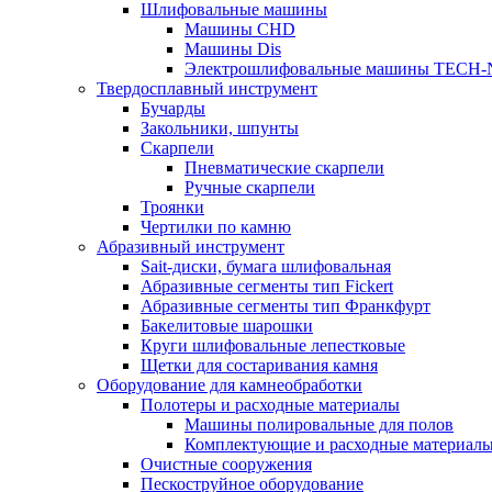
Шлифовальные машины
Машины CHD
Машины Dis
Электрошлифовальные машины TECH-
Твердосплавный инструмент
Бучарды
Закольники, шпунты
Скарпели
Пневматические скарпели
Ручные скарпели
Троянки
Чертилки по камню
Абразивный инструмент
Sait-диски, бумага шлифовальная
Абразивные сегменты тип Fickert
Абразивные сегменты тип Франкфурт
Бакелитовые шарошки
Круги шлифовальные лепестковые
Щетки для состаривания камня
Оборудование для камнеобработки
Полотеры и расходные материалы
Машины полировальные для полов
Комплектующие и расходные материал
Очистные сооружения
Пескоструйное оборудование