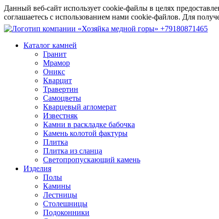
Данный веб-сайт использует cookie-файлы в целях предоставле
соглашаетесь с использованием нами cookie-файлов. Для пол
+79180871465
Каталог камней
Гранит
Мрамор
Оникс
Кварцит
Травертин
Самоцветы
Кварцевый агломерат
Известняк
Камни в раскладке бабочка
Камень колотой фактуры
Плитка
Плитка из сланца
Светопропускающий камень
Изделия
Полы
Камины
Лестницы
Столешницы
Подоконники