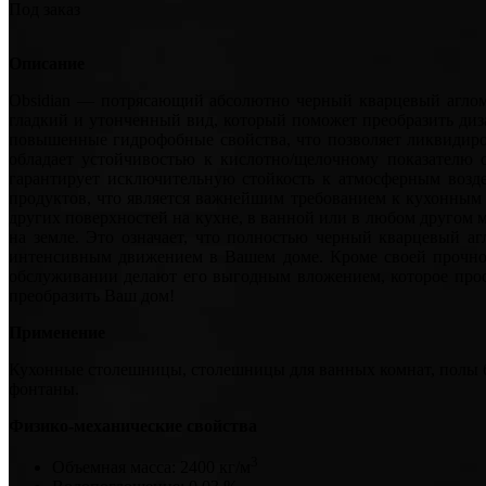
Под заказ
Описание
Obsidian — потрясающий абсолютно черный кварцевый аглом
гладкий и утонченный вид, который поможет преобразить диз
повышенные гидрофобные свойства, что позволяет ликвидиро
обладает устойчивостью к кислотно/щелочному показателю 
гарантирует исключительную стойкость к атмосферным воз
продуктов, что является важнейшим требованием к кухонным 
других поверхностей на кухне, в ванной или в любом другом 
на земле. Это означает, что полностью черный кварцевый а
интенсивным движением в Вашем доме. Кроме своей прочност
обслуживании делают его выгодным вложением, которое просл
преобразить Ваш дом!
Применение
Кухонные столешницы, столешницы для ванных комнат, полы бе
фонтаны.
Физико-механические свойства
3
Объемная масса: 2400 кг/м