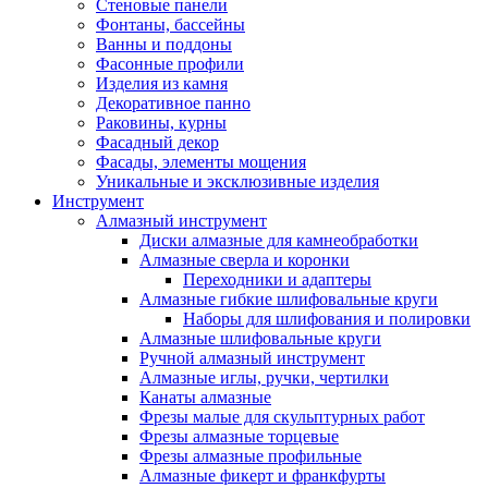
Стеновые панели
Фонтаны, бассейны
Ванны и поддоны
Фасонные профили
Изделия из камня
Декоративное панно
Раковины, курны
Фасадный декор
Фасады, элементы мощения
Уникальные и эксклюзивные изделия
Инструмент
Алмазный инструмент
Диски алмазные для камнеобработки
Алмазные сверла и коронки
Переходники и адаптеры
Алмазные гибкие шлифовальные круги
Наборы для шлифования и полировки
Алмазные шлифовальные круги
Ручной алмазный инструмент
Алмазные иглы, ручки, чертилки
Канаты алмазные
Фрезы малые для скульптурных работ
Фрезы алмазные торцевые
Фрезы алмазные профильные
Алмазные фикерт и франкфурты