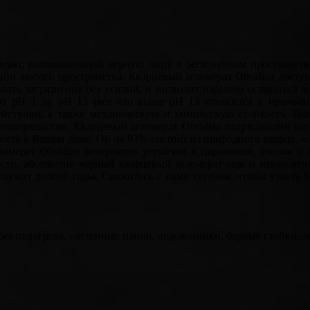
ерат, напоминающий черную дыру в бесконечном пространстве 
айн любого пространства. Кварцевый агломерат Obsidian дост
вать загрязнения без усилий, и позволит изделию оставатьс
от рH 1 до рH 13 (все что выше рН 13 относится к промышл
действиям, а также механическую и химическую стойкость.
поверхностям. Кварцевый агломерат Obsidian потрясающий мат
месте в Вашем доме. Он на 93% состоит из природного кварца, 
гломерат Obsidian невероятно устойчив к царапинам, сколам и
и, абсолютно черный кварцевый агломерат еще и невероятно 
ужит долгие годы. Свяжитесь с нами сегодня, чтобы узнать б
з подогрева, настенные панно, подоконники, барные стойки, л