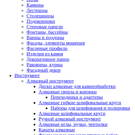
Камины
Лестницы
Столешницы
Подоконники
Стеновые панели
Фонтаны, бассейны
Ванны и поддоны
Фасады, элементы мощения
Фасонные профили
Изделия из камня
Декоративное панно
Раковины, курны
Фасадный декор
Инструмент
Алмазный инструмент
Диски алмазные для камнеобработки
Алмазные сверла и коронки
Переходники и адаптеры
Алмазные гибкие шлифовальные круги
Наборы для шлифования и полировки
Алмазные шлифовальные круги
Ручной алмазный инструмент
Алмазные иглы, ручки, чертилки
Канаты алмазные