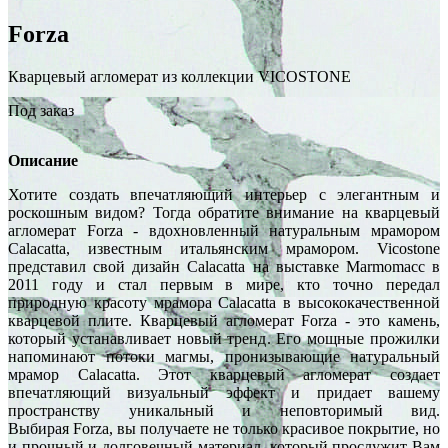
Forza
Кварцевый агломерат из коллекции VICOSTONE
Под заказ
Описание
Хотите создать впечатляющий интерьер с элегантным и
роскошным видом? Тогда обратите внимание на кварцевый
агломерат Forza - вдохновленный натуральным мрамором
Calacatta, известным итальянским мрамором. Vicostone
представил свой дизайн Calacatta на выставке Marmomacc в
2011 году и стал первым в мире, кто точно передал
природную красоту мрамора Calacatta в высококачественной
кварцевой плите. Кварцевый агломерат Forza - это камень,
который устанавливает новый тренд. Его мощные прожилки
напоминают потоки магмы, пронизывающие натуральный
мрамор Calacatta. Этот кварцевый агломерат создает
впечатляющий визуальный эффект и придает вашему
пространству уникальный и неповторимый вид.
Выбирая Forza, вы получаете не только красивое покрытие, но
и прочный и долговечный материал, который прослужит Вам