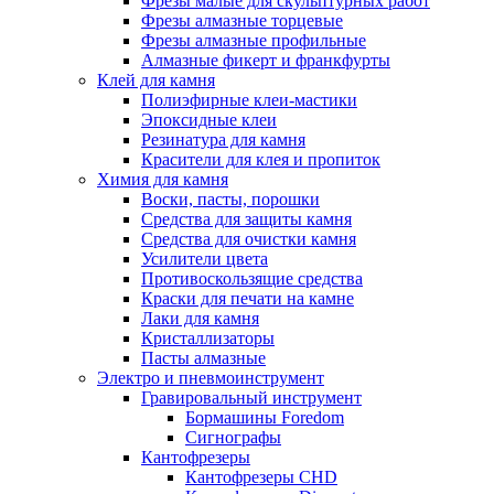
Фрезы малые для скульптурных работ
Фрезы алмазные торцевые
Фрезы алмазные профильные
Алмазные фикерт и франкфурты
Клей для камня
Полиэфирные клеи-мастики
Эпоксидные клеи
Резинатура для камня
Красители для клея и пропиток
Химия для камня
Воски, пасты, порошки
Средства для защиты камня
Средства для очистки камня
Усилители цвета
Противоскользящие средства
Краски для печати на камне
Лаки для камня
Кристаллизаторы
Пасты алмазные
Электро и пневмоинструмент
Гравировальный инструмент
Бормашины Foredom
Сигнографы
Кантофрезеры
Кантофрезеры CHD