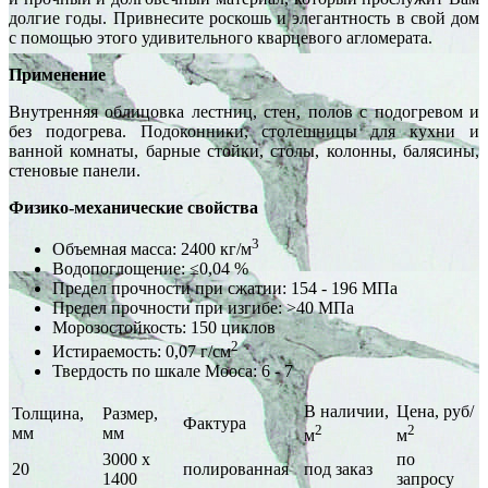
долгие годы. Привнесите роскошь и элегантность в свой дом
с помощью этого удивительного кварцевого агломерата.
Применение
Внутренняя облицовка лестниц, стен, полов с подогревом и
без подогрева. Подоконники, столешницы для кухни и
ванной комнаты, барные стойки, столы, колонны, балясины,
стеновые панели.
Физико-механические свойства
3
Объемная масса: 2400 кг/м
Водопоглощение: ≤0,04 %
Предел прочности при сжатии: 154 - 196 МПа
Предел прочности при изгибе: >40 МПа
Морозостойкость: 150 циклов
2
Истираемость: 0,07 г/см
Твердость по шкале Мооса: 6 - 7
В наличии,
Цена, руб/
Толщина,
Размер,
Фактура
2
2
мм
мм
м
м
3000 х
по
20
полированная
под заказ
1400
запросу