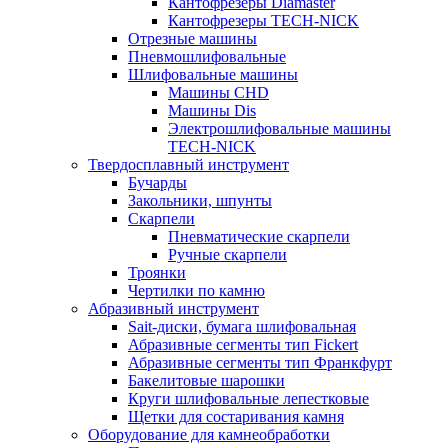
Кантофрезеры Diamaster
Кантофрезеры TECH-NICK
Отрезные машины
Пневмошлифовальные
Шлифовальные машины
Машины CHD
Машины Dis
Электрошлифовальные машины
TECH-NICK
Твердосплавный инструмент
Бучарды
Закольники, шпунты
Скарпели
Пневматические скарпели
Ручные скарпели
Троянки
Чертилки по камню
Абразивный инструмент
Sait-диски, бумага шлифовальная
Абразивные сегменты тип Fickert
Абразивные сегменты тип Франкфурт
Бакелитовые шарошки
Круги шлифовальные лепестковые
Щетки для состаривания камня
Оборудование для камнеобработки