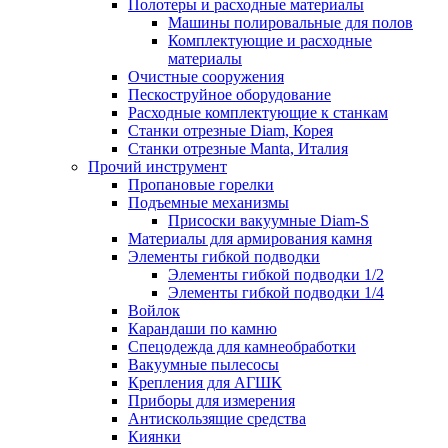
Полотеры и расходные материалы
Машины полировальные для полов
Комплектующие и расходные
материалы
Очистные сооружения
Пескоструйное оборудование
Расходные комплектующие к станкам
Станки отрезные Diam, Корея
Станки отрезные Manta, Италия
Прочий инструмент
Пропановые горелки
Подъeмные механизмы
Присоски вакуумные Diam-S
Материалы для армирования камня
Элементы гибкой подводки
Элементы гибкой подводки 1/2
Элементы гибкой подводки 1/4
Войлок
Карандаши по камню
Спецодежда для камнеобработки
Вакуумные пылесосы
Крепления для АГШК
Приборы для измерения
Антискользящие средства
Киянки