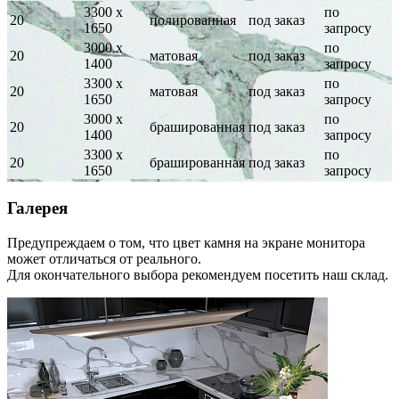
3300 х
по
20
полированная
под заказ
1650
запросу
3000 х
по
20
матовая
под заказ
1400
запросу
3300 х
по
20
матовая
под заказ
1650
запросу
3000 х
по
20
брашированная
под заказ
1400
запросу
3300 х
по
20
брашированная
под заказ
1650
запросу
Галерея
Предупреждаем о том, что цвет камня на экране монитора
может отличаться от реального.
Для окончательного выбора рекомендуем посетить наш склад.