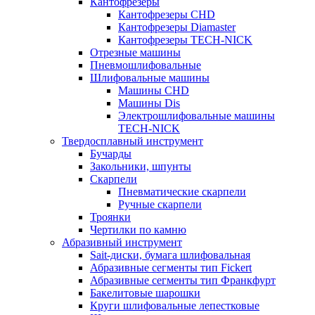
Кантофрезеры
Кантофрезеры CHD
Кантофрезеры Diamaster
Кантофрезеры TECH-NICK
Отрезные машины
Пневмошлифовальные
Шлифовальные машины
Машины CHD
Машины Dis
Электрошлифовальные машины
TECH-NICK
Твердосплавный инструмент
Бучарды
Закольники, шпунты
Скарпели
Пневматические скарпели
Ручные скарпели
Троянки
Чертилки по камню
Абразивный инструмент
Sait-диски, бумага шлифовальная
Абразивные сегменты тип Fickert
Абразивные сегменты тип Франкфурт
Бакелитовые шарошки
Круги шлифовальные лепестковые