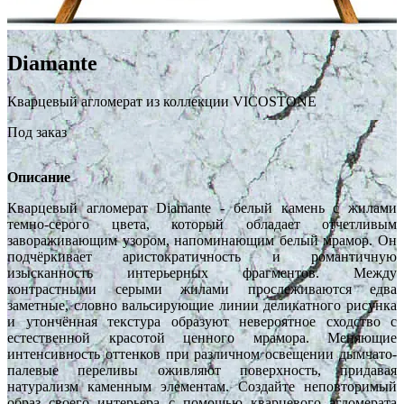
Diamante
Кварцевый агломерат из коллекции VICOSTONE
Под заказ
Описание
Кварцевый агломерат Diamante - белый камень с жилами
темно-серого цвета, который обладает отчетливым
завораживающим узором, напоминающим белый мрамор. Он
подчёркивает аристократичность и романтичную
изысканность интерьерных фрагментов. Между
контрастными серыми жилами прослеживаются едва
заметные, словно вальсирующие линии деликатного рисунка
и утончённая текстура образуют невероятное сходство с
естественной красотой ценного мрамора. Меняющие
интенсивность оттенков при различном освещении дымчато-
палевые переливы оживляют поверхность, придавая
натурализм каменным элементам. Создайте неповторимый
образ своего интерьера с помощью кварцевого агломерата