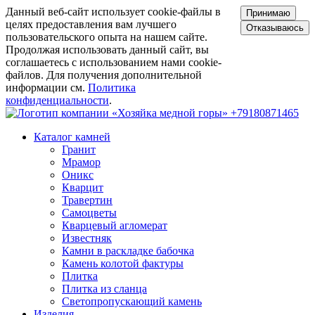
Данный веб-сайт использует cookie-файлы в
Принимаю
целях предоставления вам лучшего
Отказываюсь
пользовательского опыта на нашем сайте.
Продолжая использовать данный сайт, вы
соглашаетесь с использованием нами cookie-
файлов. Для получения дополнительной
информации см.
Политика
конфиденциальности
.
+79180871465
Каталог камней
Гранит
Мрамор
Оникс
Кварцит
Травертин
Самоцветы
Кварцевый агломерат
Известняк
Камни в раскладке бабочка
Камень колотой фактуры
Плитка
Плитка из сланца
Светопропускающий камень
Изделия