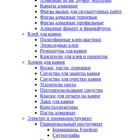
Алмазные иглы, ручки, чертилки
Канаты алмазные
Фрезы малые для скульптурных работ
Фрезы алмазные торцевые
Фрезы алмазные профильные
Алмазные фикерт и франкфурты
Клей для камня
Полиэфирные клеи-мастики
Эпоксидные клеи
Резинатура для камня
Красители для клея и пропиток
Химия для камня
Воски, пасты, порошки
Средства для защиты камня
Средства для очистки камня
Усилители цвета
Противоскользящие средства
Краски для печати на камне
Лаки для камня
Кристаллизаторы
Пасты алмазные
Электро и пневмоинструмент
Гравировальный инструмент
Бормашины Foredom
Сигнографы