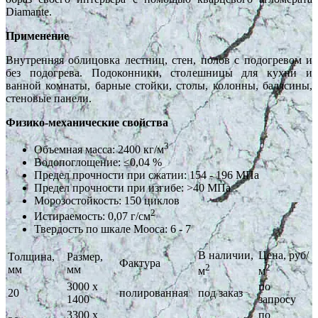
Diamante.
Применение
Внутренняя облицовка лестниц, стен, полов с подогревом и
без подогрева. Подоконники, столешницы для кухни и
ванной комнаты, барные стойки, столы, колонны, балясины,
стеновые панели.
Физико-механические свойства
3
Объемная масса: 2400 кг/м
Водопоглощение: ≤0,04 %
Предел прочности при сжатии: 154 - 196 МПа
Предел прочности при изгибе: >40 МПа
Морозостойкость: 150 циклов
2
Истираемость: 0,07 г/см
Твердость по шкале Мооса: 6 - 7
В наличии,
Цена, руб/
Толщина,
Размер,
Фактура
2
2
мм
мм
м
м
3000 х
по
20
полированная
под заказ
1400
запросу
3300 х
по