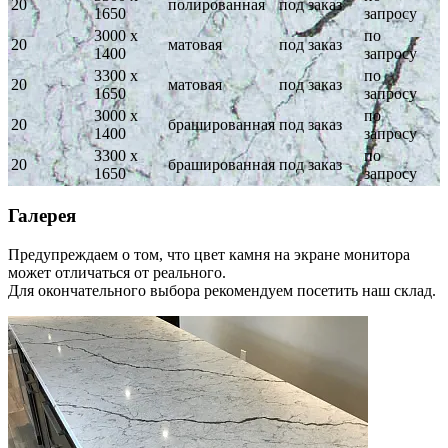
20
полированная
под заказ
1650
запросу
3000 х
по
20
матовая
под заказ
1400
запросу
3300 х
по
20
матовая
под заказ
1650
запросу
3000 х
по
20
брашированная
под заказ
1400
запросу
3300 х
по
20
брашированная
под заказ
1650
запросу
Галерея
Предупреждаем о том, что цвет камня на экране монитора
может отличаться от реального.
Для окончательного выбора рекомендуем посетить наш склад.