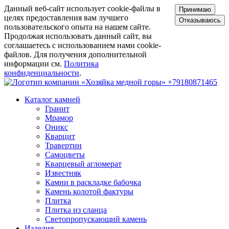
Данный веб-сайт использует cookie-файлы в
Принимаю
целях предоставления вам лучшего
Отказываюсь
пользовательского опыта на нашем сайте.
Продолжая использовать данный сайт, вы
соглашаетесь с использованием нами cookie-
файлов. Для получения дополнительной
информации см.
Политика
конфиденциальности
.
+79180871465
Каталог камней
Гранит
Мрамор
Оникс
Кварцит
Травертин
Самоцветы
Кварцевый агломерат
Известняк
Камни в раскладке бабочка
Камень колотой фактуры
Плитка
Плитка из сланца
Светопропускающий камень
Изделия