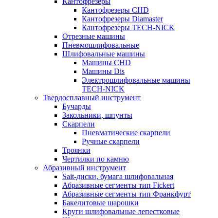
Кантофрезеры
Кантофрезеры CHD
Кантофрезеры Diamaster
Кантофрезеры TECH-NICK
Отрезные машины
Пневмошлифовальные
Шлифовальные машины
Машины CHD
Машины Dis
Электрошлифовальные машины
TECH-NICK
Твердосплавный инструмент
Бучарды
Закольники, шпунты
Скарпели
Пневматические скарпели
Ручные скарпели
Троянки
Чертилки по камню
Абразивный инструмент
Sait-диски, бумага шлифовальная
Абразивные сегменты тип Fickert
Абразивные сегменты тип Франкфурт
Бакелитовые шарошки
Круги шлифовальные лепестковые