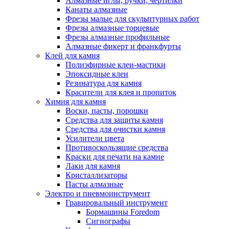
Алмазные иглы, ручки, чертилки
Канаты алмазные
Фрезы малые для скульптурных работ
Фрезы алмазные торцевые
Фрезы алмазные профильные
Алмазные фикерт и франкфурты
Клей для камня
Полиэфирные клеи-мастики
Эпоксидные клеи
Резинатура для камня
Красители для клея и пропиток
Химия для камня
Воски, пасты, порошки
Средства для защиты камня
Средства для очистки камня
Усилители цвета
Противоскользящие средства
Краски для печати на камне
Лаки для камня
Кристаллизаторы
Пасты алмазные
Электро и пневмоинструмент
Гравировальный инструмент
Бормашины Foredom
Сигнографы