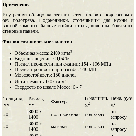
Применение
Внутренняя облицовка лестниц, стен, полов с подогревом и
без подогрева. Подоконники, столешницы для кухни и
ванной комнаты, барные стойки, столы, колонны, балясины,
стеновые панели.
Физико-механические свойства
3
Объемная масса: 2400 кг/м
Водопоглощение: ≤0,04 %
Предел прочности при сжатии: 154 - 196 МПа
Предел прочности при изгибе: >40 МПа
Морозостойкость: 150 циклов
2
Истираемость: 0,07 г/см
Твердость по шкале Мооса: 6 - 7
В наличии,
Цена, руб/
Толщина,
Размер,
Фактура
2
2
мм
мм
м
м
3000 х
по
20
полированная
под заказ
1400
запросу
3000 х
по
20
матовая
под заказ
1400
запросу
3000 х
по