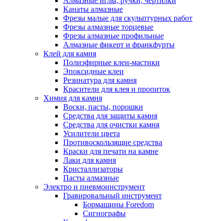
Алмазные иглы, ручки, чертилки
Канаты алмазные
Фрезы малые для скульптурных работ
Фрезы алмазные торцевые
Фрезы алмазные профильные
Алмазные фикерт и франкфурты
Клей для камня
Полиэфирные клеи-мастики
Эпоксидные клеи
Резинатура для камня
Красители для клея и пропиток
Химия для камня
Воски, пасты, порошки
Средства для защиты камня
Средства для очистки камня
Усилители цвета
Противоскользящие средства
Краски для печати на камне
Лаки для камня
Кристаллизаторы
Пасты алмазные
Электро и пневмоинструмент
Гравировальный инструмент
Бормашины Foredom
Сигнографы