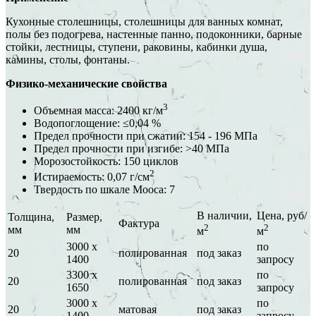
Кухонные столешницы, столешницы для ванных комнат,
полы без подогрева, настенные панно, подоконники, барные
стойки, лестницы, ступени, раковины, кабинки душа,
камины, столы, фонтаны.
Физико-механические свойства
3
Объемная масса: 2400 кг/м
Водопоглощение: ≤0,04 %
Предел прочности при сжатии: 154 - 196 МПа
Предел прочности при изгибе: >40 МПа
Морозостойкость: 150 циклов
2
Истираемость: 0,07 г/см
Твердость по шкале Мооса: 7
В наличии,
Цена, руб/
Толщина,
Размер,
Фактура
2
2
мм
мм
м
м
3000 х
по
20
полированная
под заказ
1400
запросу
3300 х
по
20
полированная
под заказ
1650
запросу
3000 х
по
20
матовая
под заказ
1400
запросу