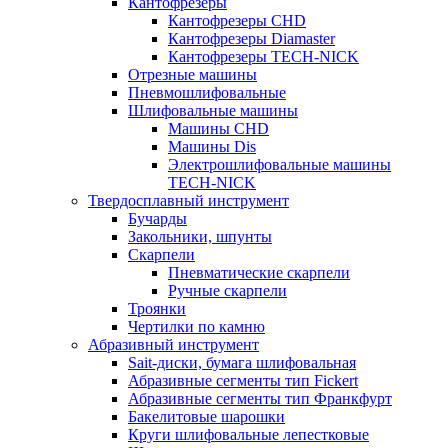
Кантофрезеры
Кантофрезеры CHD
Кантофрезеры Diamaster
Кантофрезеры TECH-NICK
Отрезные машины
Пневмошлифовальные
Шлифовальные машины
Машины CHD
Машины Dis
Электрошлифовальные машины
TECH-NICK
Твердосплавный инструмент
Бучарды
Закольники, шпунты
Скарпели
Пневматические скарпели
Ручные скарпели
Троянки
Чертилки по камню
Абразивный инструмент
Sait-диски, бумага шлифовальная
Абразивные сегменты тип Fickert
Абразивные сегменты тип Франкфурт
Бакелитовые шарошки
Круги шлифовальные лепестковые