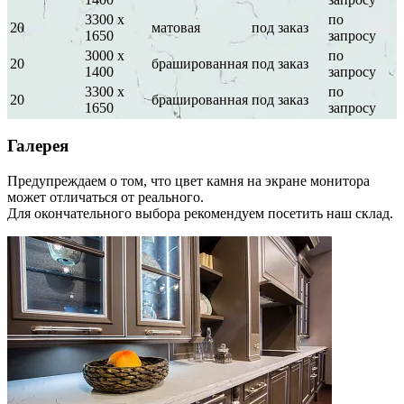
3300 х
по
20
матовая
под заказ
1650
запросу
3000 х
по
20
брашированная
под заказ
1400
запросу
3300 х
по
20
брашированная
под заказ
1650
запросу
Галерея
Предупреждаем о том, что цвет камня на экране монитора
может отличаться от реального.
Для окончательного выбора рекомендуем посетить наш склад.