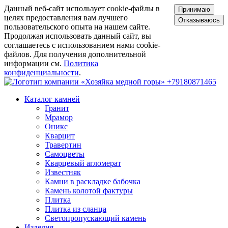
Данный веб-сайт использует cookie-файлы в
Принимаю
целях предоставления вам лучшего
Отказываюсь
пользовательского опыта на нашем сайте.
Продолжая использовать данный сайт, вы
соглашаетесь с использованием нами cookie-
файлов. Для получения дополнительной
информации см.
Политика
конфиденциальности
.
+79180871465
Каталог камней
Гранит
Мрамор
Оникс
Кварцит
Травертин
Самоцветы
Кварцевый агломерат
Известняк
Камни в раскладке бабочка
Камень колотой фактуры
Плитка
Плитка из сланца
Светопропускающий камень
Изделия