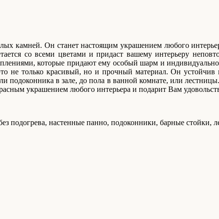
белых камней. Он станет настоящим украшением любого интерьера
четается со всеми цветами и придаст вашему интерьеру непов
аплениями, которые придают ему особый шарм и индивидуальнос
это не только красивый, но и прочный материал. Он устойчив
ли подоконника в зале, до пола в ванной комнате, или лестницы.
красным украшением любого интерьера и подарит Вам удовольст
з подогрева, настенные панно, подоконники, барные стойки, л