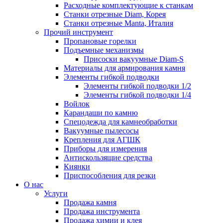
Расходные комплектующие к станкам
Станки отрезные Diam, Корея
Станки отрезные Manta, Италия
Прочий инструмент
Пропановые горелки
Подъeмные механизмы
Присоски вакуумные Diam-S
Материалы для армирования камня
Элементы гибкой подводки
Элементы гибкой подводки 1/2
Элементы гибкой подводки 1/4
Войлок
Карандаши по камню
Спецодежда для камнеобработки
Вакуумные пылесосы
Крепления для АГШК
Приборы для измерения
Антискользящие средства
Киянки
Приспособления для резки
О нас
Услуги
Продажа камня
Продажа инструмента
Продажа химии и клея