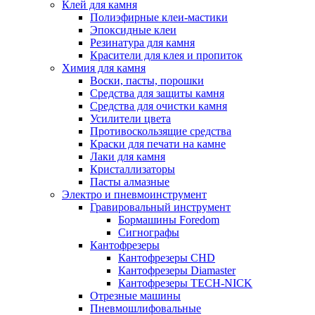
Клей для камня
Полиэфирные клеи-мастики
Эпоксидные клеи
Резинатура для камня
Красители для клея и пропиток
Химия для камня
Воски, пасты, порошки
Средства для защиты камня
Средства для очистки камня
Усилители цвета
Противоскользящие средства
Краски для печати на камне
Лаки для камня
Кристаллизаторы
Пасты алмазные
Электро и пневмоинструмент
Гравировальный инструмент
Бормашины Foredom
Сигнографы
Кантофрезеры
Кантофрезеры CHD
Кантофрезеры Diamaster
Кантофрезеры TECH-NICK
Отрезные машины
Пневмошлифовальные