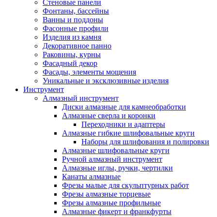
Стеновые панели
Фонтаны, бассейны
Ванны и поддоны
Фасонные профили
Изделия из камня
Декоративное панно
Раковины, курны
Фасадный декор
Фасады, элементы мощения
Уникальные и эксклюзивные изделия
Инструмент
Алмазный инструмент
Диски алмазные для камнеобработки
Алмазные сверла и коронки
Переходники и адаптеры
Алмазные гибкие шлифовальные круги
Наборы для шлифования и полировки
Алмазные шлифовальные круги
Ручной алмазный инструмент
Алмазные иглы, ручки, чертилки
Канаты алмазные
Фрезы малые для скульптурных работ
Фрезы алмазные торцевые
Фрезы алмазные профильные
Алмазные фикерт и франкфурты