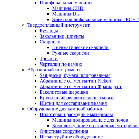
Шлифовальные машины
Машины CHD
Машины Dis
Электрошлифовальные машины TECH-
Твердосплавный инструмент
Бучарды
Закольники, шпунты
Скарпели
Пневматические скарпели
Ручные скарпели
Троянки
Чертилки по камню
Абразивный инструмент
Sait-диски, бумага шлифовальная
Абразивные сегменты тип Fickert
Абразивные сегменты тип Франкфурт
Бакелитовые шарошки
Круги шлифовальные лепестковые
Щетки для состаривания камня
Оборудование для камнеобработки
Полотеры и расходные материалы
Машины полировальные для полов
Комплектующие и расходные материал
Очистные сооружения
Пескоструйное оборудование