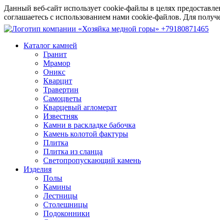
Данный веб-сайт использует cookie-файлы в целях предоставле
соглашаетесь с использованием нами cookie-файлов. Для пол
+79180871465
Каталог камней
Гранит
Мрамор
Оникс
Кварцит
Травертин
Самоцветы
Кварцевый агломерат
Известняк
Камни в раскладке бабочка
Камень колотой фактуры
Плитка
Плитка из сланца
Светопропускающий камень
Изделия
Полы
Камины
Лестницы
Столешницы
Подоконники