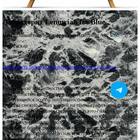
Лабрадорит Lemurian Ice Blue
Натуральный голубой лабрадорит Лемуриан Айс Блю
Мадагаскар
В наличии
Посмотреть online коллекцию материалов в наличии
Описание
Невероятной элегантностью, аристократичной
утончённостью очаровывает лабрадорит Lemurian Ice Blue,
пользующийся особой популярностью. Сквозь вспененные
кружева снежно-белых вихрей на тёмно-графитовом фоне
драгоценными звёздами сверкают радужно-голубые
кристаллы. Лёгкий, словно воздушный узор каменной
поверхности оживляют золотисто-сиреневые и перламутрово-
ванильные блики, околдовывая взгляд непредсказуемыми
переливами оттенков. Чудесная текстура камня придаёт
особенные нотки роскоши и изящества интерьерным