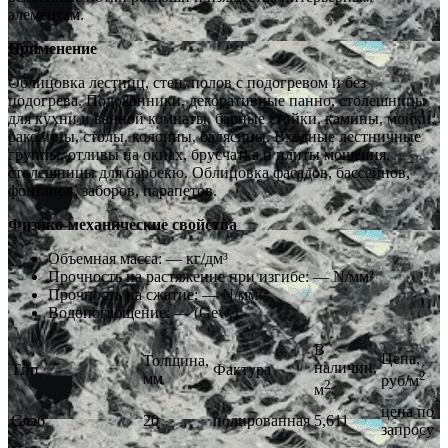
элементам.
Применение
Облицовка лестниц, стен, полов с подогревом и без
подогрева. Подоконники, декоративные панно, столешницы
для кухни и ванной комнаты, барные стойки, камины, мойки,
раковины, столы, колонны, балясины. Входные лестничные
группы, отливы на окнах, брусчатка и плиты мощения,
столешницы для барбекю. Облицовка фасадов, бассейнов,
фонтанов, заборов, парапетов.
Физико-механические свойства
Объемная масса: — кг/дм³
Прочность на растяжение при изгибе: — N/мм²
Прочность на сжатие: — N/мм²
Водопоглощение: — (Gew.)
В
Цена,
Толщина,
наличии,
Тип
Фактура
2
мм
руб/м
2
м
цена по
Слэб
20
полированная
5,611
запросу