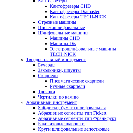
Кантофрезеры
Кантофрезеры CHD
Кантофрезеры Diamaster
Кантофрезеры TECH-NICK
Отрезные машины
Пневмошлифовальные
Шлифовальные машины
Машины CHD
Машины Dis
Электрошлифовальные машины
TECH-NICK
Твердосплавный инструмент
Бучарды
Закольники, шпунты
Скарпели
Пневматические скарпели
Ручные скарпели
Троянки
Чертилки по камню
Абразивный инструмент
Sait-диски, бумага шлифовальная
Абразивные сегменты тип Fickert
Абразивные сегменты тип Франкфурт
Бакелитовые шарошки
Круги шлифовальные лепестковые