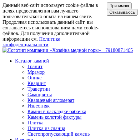
Данный веб-сайт использует cookie-файлы в
Принимаю
целях предоставления вам лучшего
Отказываюсь
пользовательского опыта на нашем сайте.
Продолжая использовать данный сайт, вы
соглашаетесь с использованием нами cookie-
файлов. Для получения дополнительной
информации см.
Политика
конфиденциальности
.
+79180871465
Каталог камней
Гранит
Мрамор
Оникс
Кварцит
Травертин
Самоцветы
Кварцевый агломерат
Известняк
Камни в раскладке бабочка
Камень колотой фактуры
Плитка
Плитка из сланца
Светопропускающий камень
Изделия