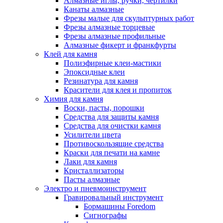
Алмазные иглы, ручки, чертилки
Канаты алмазные
Фрезы малые для скульптурных работ
Фрезы алмазные торцевые
Фрезы алмазные профильные
Алмазные фикерт и франкфурты
Клей для камня
Полиэфирные клеи-мастики
Эпоксидные клеи
Резинатура для камня
Красители для клея и пропиток
Химия для камня
Воски, пасты, порошки
Средства для защиты камня
Средства для очистки камня
Усилители цвета
Противоскользящие средства
Краски для печати на камне
Лаки для камня
Кристаллизаторы
Пасты алмазные
Электро и пневмоинструмент
Гравировальный инструмент
Бормашины Foredom
Сигнографы