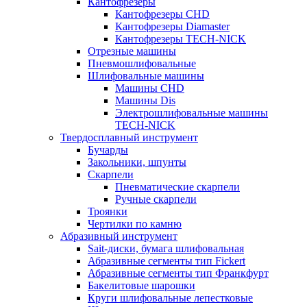
Кантофрезеры
Кантофрезеры CHD
Кантофрезеры Diamaster
Кантофрезеры TECH-NICK
Отрезные машины
Пневмошлифовальные
Шлифовальные машины
Машины CHD
Машины Dis
Электрошлифовальные машины
TECH-NICK
Твердосплавный инструмент
Бучарды
Закольники, шпунты
Скарпели
Пневматические скарпели
Ручные скарпели
Троянки
Чертилки по камню
Абразивный инструмент
Sait-диски, бумага шлифовальная
Абразивные сегменты тип Fickert
Абразивные сегменты тип Франкфурт
Бакелитовые шарошки
Круги шлифовальные лепестковые