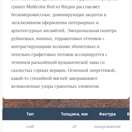
гранит Multicolor Red из Индии расставляет
бескомпромиссные, доминирующие акценты в
эксклюзивном оформлении интерьерных и
архитектурных ансамблей. Эмоциональная палитра
рубиновых, винных, терракотовых оттенков с
контрастирующими волнами эбонитовых и
пепельно-графитовых потоков ассоциируется с
течением раскалённой вулканической лавы со
скалистых горных вершин. Огненной энергетикой,
какой-то стихийной магией завораживают
великолепные узоры гранитных элементов.
Тип
Толщина, мм
Фактура
В 
слэб
20
полированная