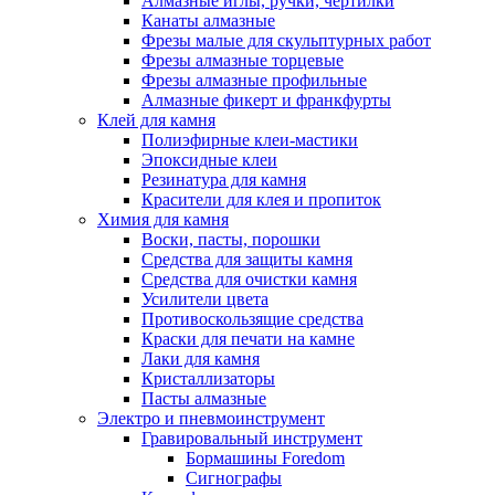
Алмазные иглы, ручки, чертилки
Канаты алмазные
Фрезы малые для скульптурных работ
Фрезы алмазные торцевые
Фрезы алмазные профильные
Алмазные фикерт и франкфурты
Клей для камня
Полиэфирные клеи-мастики
Эпоксидные клеи
Резинатура для камня
Красители для клея и пропиток
Химия для камня
Воски, пасты, порошки
Средства для защиты камня
Средства для очистки камня
Усилители цвета
Противоскользящие средства
Краски для печати на камне
Лаки для камня
Кристаллизаторы
Пасты алмазные
Электро и пневмоинструмент
Гравировальный инструмент
Бормашины Foredom
Сигнографы