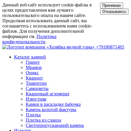
Данный веб-сайт использует cookie-файлы в
Принимаю
целях предоставления вам лучшего
Отказываюсь
пользовательского опыта на нашем сайте.
Продолжая использовать данный сайт, вы
соглашаетесь с использованием нами cookie-
файлов. Для получения дополнительной
информации см.
Политика
конфиденциальности
.
+79180871465
Каталог камней
Гранит
Мрамор
Оникс
Кварцит
Травертин
Самоцветы
Кварцевый агломерат
Известняк
Камни в раскладке бабочка
Камень колотой фактуры
Плитка
Плитка из сланца
Светопропускающий камень
Изделия