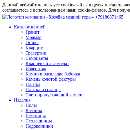
Данный веб-сайт использует cookie-файлы в целях предоставле
соглашаетесь с использованием нами cookie-файлов. Для пол
+79180871465
Каталог камней
Гранит
Мрамор
Оникс
Кварцит
Травертин
Самоцветы
Кварцевый агломерат
Известняк
Камни в раскладке бабочка
Камень колотой фактуры
Плитка
Плитка из сланца
Светопропускающий камень
Изделия
Полы
Камины
Лестницы
Столешницы
Подоконники