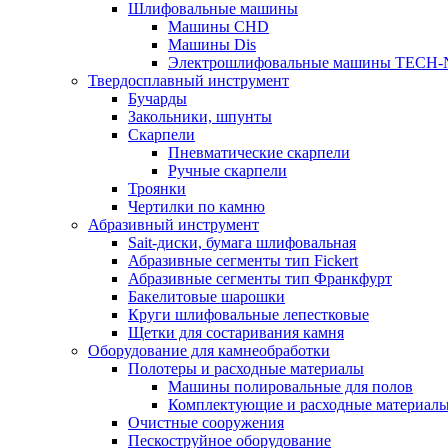
Шлифовальные машины
Машины CHD
Машины Dis
Электрошлифовальные машины TECH-
Твердосплавный инструмент
Бучарды
Закольники, шпунты
Скарпели
Пневматические скарпели
Ручные скарпели
Троянки
Чертилки по камню
Абразивный инструмент
Sait-диски, бумага шлифовальная
Абразивные сегменты тип Fickert
Абразивные сегменты тип Франкфурт
Бакелитовые шарошки
Круги шлифовальные лепестковые
Щетки для состаривания камня
Оборудование для камнеобработки
Полотеры и расходные материалы
Машины полировальные для полов
Комплектующие и расходные материал
Очистные сооружения
Пескоструйное оборудование