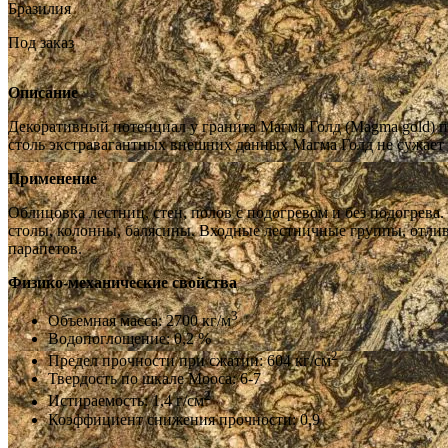
Бразилия
Под заказ
Описание
Декоративный потенциал у гранита Магма Голд (Magma gold) п
столь экстравагантных внешних данных Магма Голд не сужает п
Применение
Облицовка лестниц, стен, полов с подогревом и без подогрев
столы, колонны, балясины. Входные лестничные группы, отлив
парапетов.
Физико-механические свойства
3
Объемная масса: 2700 кг/м
Водопоглощение: 0,2 %
2
Предел прочности при сжатии: 604 кг/см
Твердость по шкале Мооса: 6-7
2
Истираемость: 1,4 г/см
Коэффициент снижения прочности: 0,9