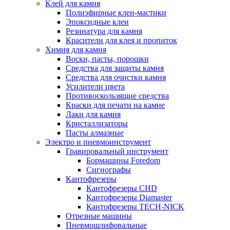
Клей для камня
Полиэфирные клеи-мастики
Эпоксидные клеи
Резинатура для камня
Красители для клея и пропиток
Химия для камня
Воски, пасты, порошки
Средства для защиты камня
Средства для очистки камня
Усилители цвета
Противоскользящие средства
Краски для печати на камне
Лаки для камня
Кристаллизаторы
Пасты алмазные
Электро и пневмоинструмент
Гравировальный инструмент
Бормашины Foredom
Сигнографы
Кантофрезеры
Кантофрезеры CHD
Кантофрезеры Diamaster
Кантофрезеры TECH-NICK
Отрезные машины
Пневмошлифовальные