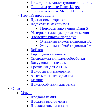
Расходные комплектующие к станкам
Станки отрезные Diam, Корея
Станки отрезные Manta, Италия
Прочий инструмент
Пропановые горелки
Подъeмные механизмы
Присоски вакуумные Diam-S
Материалы для армирования камня
Элементы гибкой подводки
Элементы гибкой подводки 1/2
Элементы гибкой подводки 1/4
Войлок
Карандаши по камню
Спецодежда для камнеобработки
Вакуумные пылесосы
Крепления для АГШК
Приборы для измерения
Антискользящие средства
Киянки
Приспособления для резки
О нас
Услуги
Продажа камня
Продажа инструмента
Продажа химии и клея