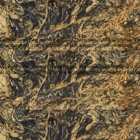
отрясающий. Ему место в дорогих, роскошных апартаментах, в 
ространство и не деформирует его, а скорее облагораживает.
а. Подоконники, декоративные панно, столешницы для кухни и в
ы на окнах, брусчатка и плиты мощения, столешницы для барбек