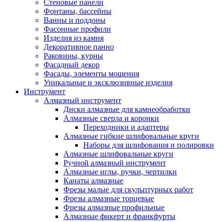
Стеновые панели
Фонтаны, бассейны
Ванны и поддоны
Фасонные профили
Изделия из камня
Декоративное панно
Раковины, курны
Фасадный декор
Фасады, элементы мощения
Уникальные и эксклюзивные изделия
Инструмент
Алмазный инструмент
Диски алмазные для камнеобработки
Алмазные сверла и коронки
Переходники и адаптеры
Алмазные гибкие шлифовальные круги
Наборы для шлифования и полировки
Алмазные шлифовальные круги
Ручной алмазный инструмент
Алмазные иглы, ручки, чертилки
Канаты алмазные
Фрезы малые для скульптурных работ
Фрезы алмазные торцевые
Фрезы алмазные профильные
Алмазные фикерт и франкфурты