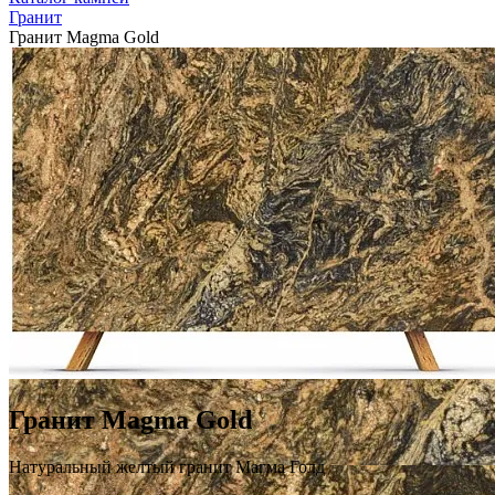
Гранит
Гранит Magma Gold
Гранит Magma Gold
Натуральный желтый гранит Магма Голд