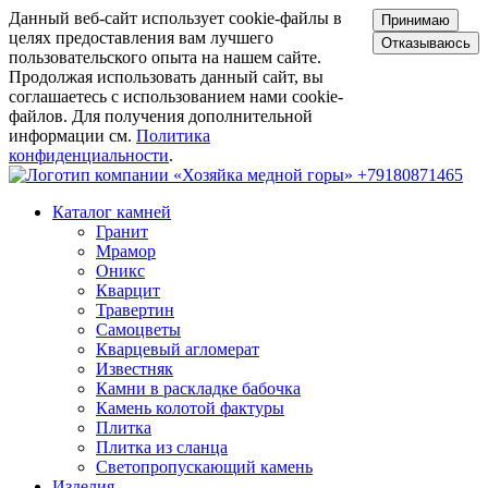
Данный веб-сайт использует cookie-файлы в
Принимаю
целях предоставления вам лучшего
Отказываюсь
пользовательского опыта на нашем сайте.
Продолжая использовать данный сайт, вы
соглашаетесь с использованием нами cookie-
файлов. Для получения дополнительной
информации см.
Политика
конфиденциальности
.
+79180871465
Каталог камней
Гранит
Мрамор
Оникс
Кварцит
Травертин
Самоцветы
Кварцевый агломерат
Известняк
Камни в раскладке бабочка
Камень колотой фактуры
Плитка
Плитка из сланца
Светопропускающий камень
Изделия