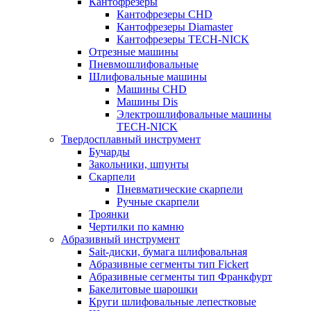
Кантофрезеры
Кантофрезеры CHD
Кантофрезеры Diamaster
Кантофрезеры TECH-NICK
Отрезные машины
Пневмошлифовальные
Шлифовальные машины
Машины CHD
Машины Dis
Электрошлифовальные машины
TECH-NICK
Твердосплавный инструмент
Бучарды
Закольники, шпунты
Скарпели
Пневматические скарпели
Ручные скарпели
Троянки
Чертилки по камню
Абразивный инструмент
Sait-диски, бумага шлифовальная
Абразивные сегменты тип Fickert
Абразивные сегменты тип Франкфурт
Бакелитовые шарошки
Круги шлифовальные лепестковые