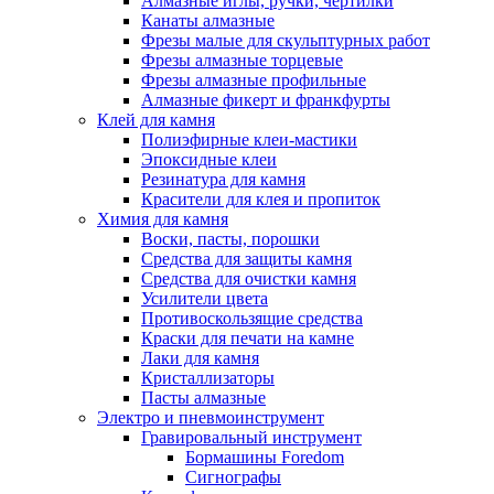
Алмазные иглы, ручки, чертилки
Канаты алмазные
Фрезы малые для скульптурных работ
Фрезы алмазные торцевые
Фрезы алмазные профильные
Алмазные фикерт и франкфурты
Клей для камня
Полиэфирные клеи-мастики
Эпоксидные клеи
Резинатура для камня
Красители для клея и пропиток
Химия для камня
Воски, пасты, порошки
Средства для защиты камня
Средства для очистки камня
Усилители цвета
Противоскользящие средства
Краски для печати на камне
Лаки для камня
Кристаллизаторы
Пасты алмазные
Электро и пневмоинструмент
Гравировальный инструмент
Бормашины Foredom
Сигнографы