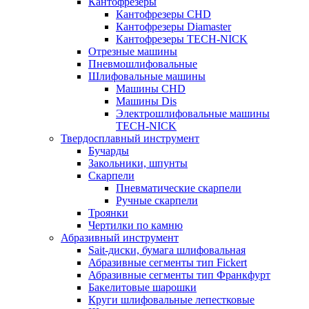
Кантофрезеры
Кантофрезеры CHD
Кантофрезеры Diamaster
Кантофрезеры TECH-NICK
Отрезные машины
Пневмошлифовальные
Шлифовальные машины
Машины CHD
Машины Dis
Электрошлифовальные машины
TECH-NICK
Твердосплавный инструмент
Бучарды
Закольники, шпунты
Скарпели
Пневматические скарпели
Ручные скарпели
Троянки
Чертилки по камню
Абразивный инструмент
Sait-диски, бумага шлифовальная
Абразивные сегменты тип Fickert
Абразивные сегменты тип Франкфурт
Бакелитовые шарошки
Круги шлифовальные лепестковые