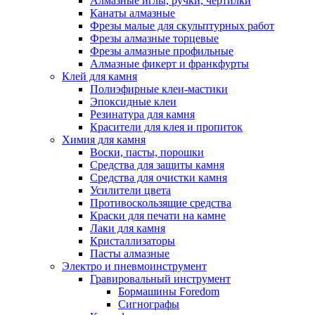
Алмазные иглы, ручки, чертилки
Канаты алмазные
Фрезы малые для скульптурных работ
Фрезы алмазные торцевые
Фрезы алмазные профильные
Алмазные фикерт и франкфурты
Клей для камня
Полиэфирные клеи-мастики
Эпоксидные клеи
Резинатура для камня
Красители для клея и пропиток
Химия для камня
Воски, пасты, порошки
Средства для защиты камня
Средства для очистки камня
Усилители цвета
Противоскользящие средства
Краски для печати на камне
Лаки для камня
Кристаллизаторы
Пасты алмазные
Электро и пневмоинструмент
Гравировальный инструмент
Бормашины Foredom
Сигнографы