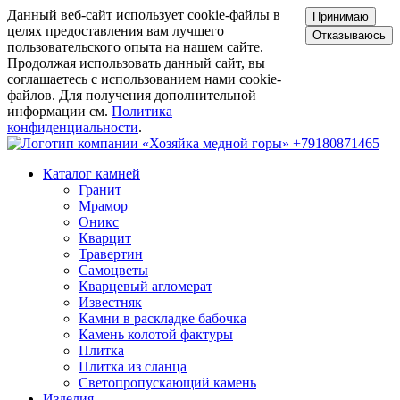
Данный веб-сайт использует cookie-файлы в
Принимаю
целях предоставления вам лучшего
Отказываюсь
пользовательского опыта на нашем сайте.
Продолжая использовать данный сайт, вы
соглашаетесь с использованием нами cookie-
файлов. Для получения дополнительной
информации см.
Политика
конфиденциальности
.
+79180871465
Каталог камней
Гранит
Мрамор
Оникс
Кварцит
Травертин
Самоцветы
Кварцевый агломерат
Известняк
Камни в раскладке бабочка
Камень колотой фактуры
Плитка
Плитка из сланца
Светопропускающий камень
Изделия