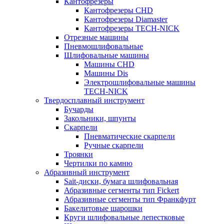
Кантофрезеры
Кантофрезеры CHD
Кантофрезеры Diamaster
Кантофрезеры TECH-NICK
Отрезные машины
Пневмошлифовальные
Шлифовальные машины
Машины CHD
Машины Dis
Электрошлифовальные машины
TECH-NICK
Твердосплавный инструмент
Бучарды
Закольники, шпунты
Скарпели
Пневматические скарпели
Ручные скарпели
Троянки
Чертилки по камню
Абразивный инструмент
Sait-диски, бумага шлифовальная
Абразивные сегменты тип Fickert
Абразивные сегменты тип Франкфурт
Бакелитовые шарошки
Круги шлифовальные лепестковые