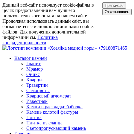
Данный веб-сайт использует cookie-файлы в
Принимаю
целях предоставления вам лучшего
Отказываюсь
пользовательского опыта на нашем сайте.
Продолжая использовать данный сайт, вы
соглашаетесь с использованием нами cookie-
файлов. Для получения дополнительной
информации см.
Политика
конфиденциальности
.
+79180871465
Каталог камней
Гранит
Мрамор
Оникс
Кварцит
Травертин
Самоцветы
Кварцевый агломерат
Известняк
Камни в раскладке бабочка
Камень колотой фактуры
Плитка
Плитка из сланца
Светопропускающий камень
Изделия