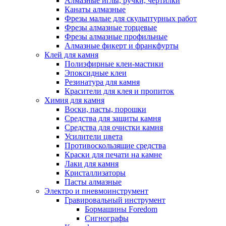
Алмазные иглы, ручки, чертилки
Канаты алмазные
Фрезы малые для скульптурных работ
Фрезы алмазные торцевые
Фрезы алмазные профильные
Алмазные фикерт и франкфурты
Клей для камня
Полиэфирные клеи-мастики
Эпоксидные клеи
Резинатура для камня
Красители для клея и пропиток
Химия для камня
Воски, пасты, порошки
Средства для защиты камня
Средства для очистки камня
Усилители цвета
Противоскользящие средства
Краски для печати на камне
Лаки для камня
Кристаллизаторы
Пасты алмазные
Электро и пневмоинструмент
Гравировальный инструмент
Бормашины Foredom
Сигнографы