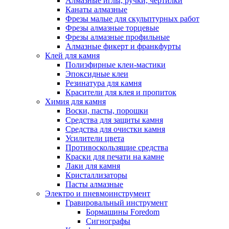
Алмазные иглы, ручки, чертилки
Канаты алмазные
Фрезы малые для скульптурных работ
Фрезы алмазные торцевые
Фрезы алмазные профильные
Алмазные фикерт и франкфурты
Клей для камня
Полиэфирные клеи-мастики
Эпоксидные клеи
Резинатура для камня
Красители для клея и пропиток
Химия для камня
Воски, пасты, порошки
Средства для защиты камня
Средства для очистки камня
Усилители цвета
Противоскользящие средства
Краски для печати на камне
Лаки для камня
Кристаллизаторы
Пасты алмазные
Электро и пневмоинструмент
Гравировальный инструмент
Бормашины Foredom
Сигнографы