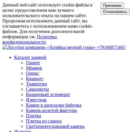
Данный веб-сайт использует cookie-файлы в
Принимаю
целях предоставления вам лучшего
Отказываюсь
пользовательского опыта на нашем сайте.
Продолжая использовать данный сайт, вы
соглашаетесь с использованием нами cookie-
файлов. Для получения дополнительной
информации см.
Политика
конфиденциальности
.
+79180871465
Каталог камней
Гранит
Мрамор
Оникс
Кварцит
Травертин
Самоцветы
Кварцевый агломерат
Известняк
Камни в раскладке бабочка
Камень колотой фактуры
Плитка
Плитка из сланца
Светопропускающий камень
Изделия