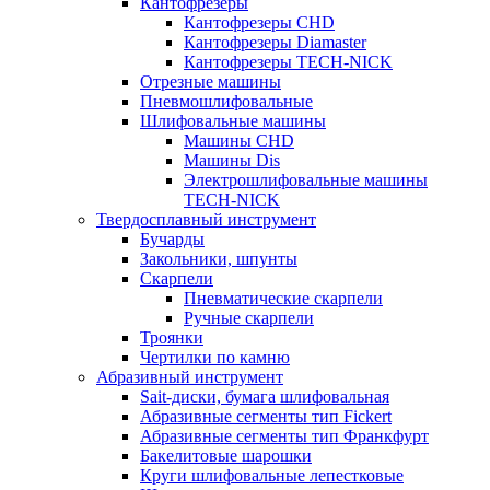
Кантофрезеры
Кантофрезеры CHD
Кантофрезеры Diamaster
Кантофрезеры TECH-NICK
Отрезные машины
Пневмошлифовальные
Шлифовальные машины
Машины CHD
Машины Dis
Электрошлифовальные машины
TECH-NICK
Твердосплавный инструмент
Бучарды
Закольники, шпунты
Скарпели
Пневматические скарпели
Ручные скарпели
Троянки
Чертилки по камню
Абразивный инструмент
Sait-диски, бумага шлифовальная
Абразивные сегменты тип Fickert
Абразивные сегменты тип Франкфурт
Бакелитовые шарошки
Круги шлифовальные лепестковые